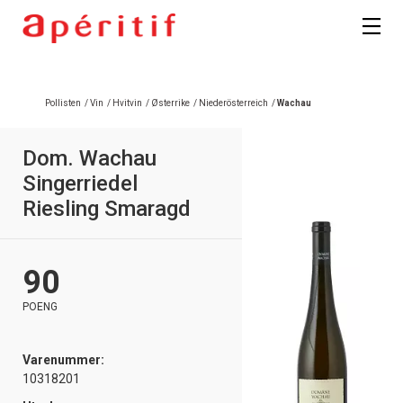
Pollisten
/
Vin
/
Hvitvin
/
Østerrike
/
Niederösterreich
/
Wachau
Dom. Wachau
Singerriedel
Riesling Smaragd
90
POENG
Varenummer:
10318201