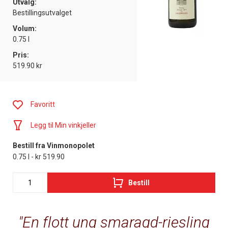
Utvalg:
Bestillingsutvalget
Volum:
0.75 l
Pris:
519.90 kr
Favoritt
Legg til Min vinkjeller
Bestill fra Vinmonopolet
0.75 l - kr 519.90
Bestill
En flott ung smaragd-riesling