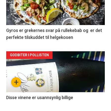
nå
-
2
Gyros er grekernes svar på rullekebab og er det
perfekte tilskuddet til helgekosen
Forsiden
GODBITER I POLLISTEN
akkurat
nå
+
-
3
Disse vinene er usannsynlig billige