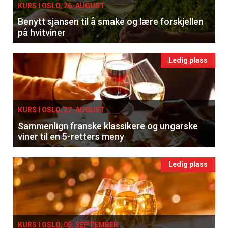
KURS I OSLO, 26. AUGUST
Benytt sjansen til å smake og lære forskjellen
på hvitviner
Ledig plass
KURS I OSLO, 27. AUGUST
Sammenlign franske klassikere og ungarske
viner til en 5-retters meny
Ledig plass
KURS I OSLO, 05. SEPTEMBER