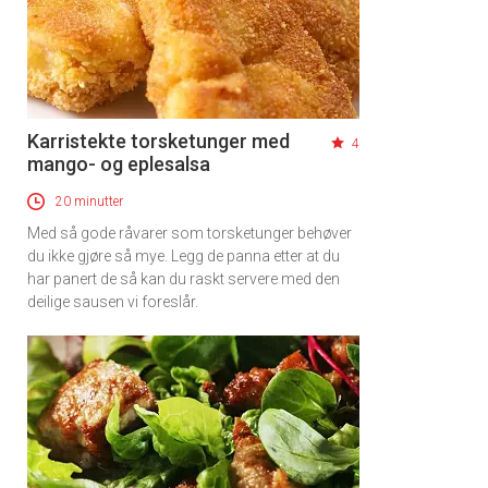
Karristekte torsketunger med
4
mango- og eplesalsa
×
20 minutter
Med så gode råvarer som torsketunger behøver
Få ukentlige nyhetsbrev fra
du ikke gjøre så mye. Legg de panna etter at du
har panert de så kan du raskt servere med den
Apéritif
deilige sausen vi foreslår.
Vi tilbyr flere ukentlige nyhetsbrev. Du
kan fritt velge hvilke du ønsker å få
tilsendt.
Registrer deg