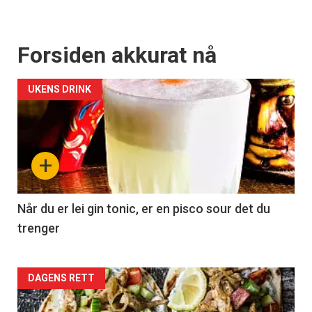
Forsiden akkurat nå
UKENS DRINK
+
Når du er lei gin tonic, er en pisco sour det du
trenger
Forsiden
DAGENS RETT
akkurat