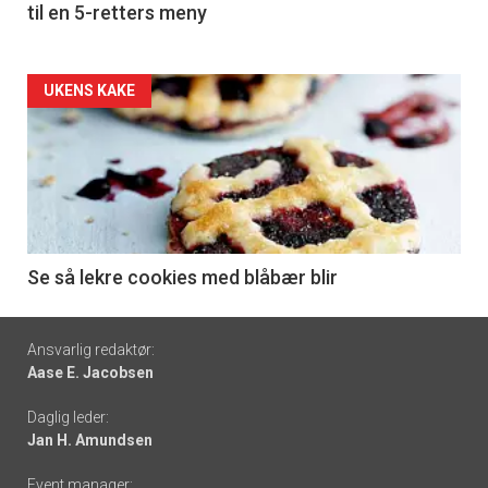
til en 5-retters meny
Forsiden
UKENS KAKE
akkurat
nå
-
6
Se så lekre cookies med blåbær blir
Footer
Ansvarlig redaktør:
Aase E. Jacobsen
-
Daglig leder:
links
Jan H. Amundsen
Event manager: