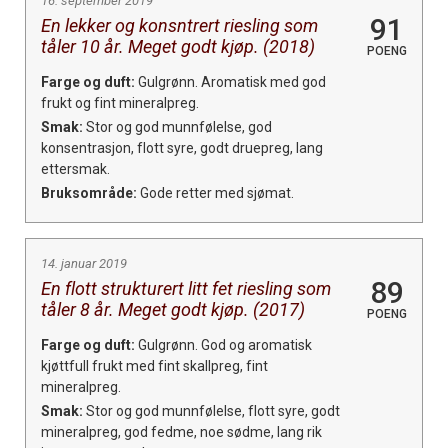
16. september 2019
91
En lekker og konsntrert riesling som
tåler 10 år. Meget godt kjøp. (2018)
POENG
Farge og duft:
Gulgrønn. Aromatisk med god
frukt og fint mineralpreg.
Smak:
Stor og god munnfølelse, god
konsentrasjon, flott syre, godt druepreg, lang
ettersmak.
Bruksområde:
Gode retter med sjømat.
14. januar 2019
89
En flott strukturert litt fet riesling som
tåler 8 år. Meget godt kjøp. (2017)
POENG
Farge og duft:
Gulgrønn. God og aromatisk
kjøttfull frukt med fint skallpreg, fint
mineralpreg.
Smak:
Stor og god munnfølelse, flott syre, godt
mineralpreg, god fedme, noe sødme, lang rik