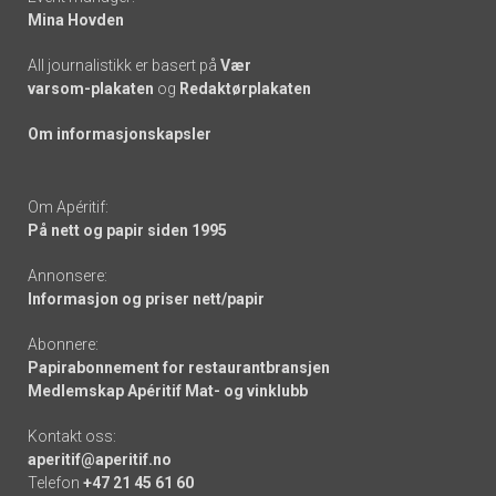
Mina Hovden
All journalistikk er basert på
Vær
varsom-plakaten
og
Redaktørplakaten
Om informasjonskapsler
Om Apéritif:
På nett og papir siden 1995
Annonsere:
Informasjon og priser nett/papir
Abonnere:
Papirabonnement for restaurantbransjen
Medlemskap Apéritif Mat- og vinklubb
Kontakt oss:
aperitif@aperitif.no
Telefon
+47 21 45 61 60