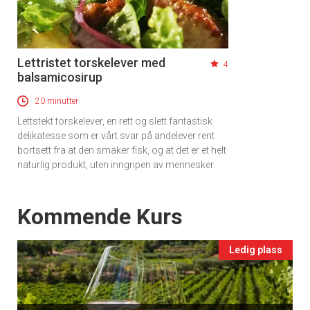
Lettristet torskelever med
4
balsamicosirup
20 minutter
Lettstekt torskelever, en rett og slett fantastisk
delikatesse som er vårt svar på andelever rent
bortsett fra at den smaker fisk, og at det er et helt
naturlig produkt, uten inngripen av mennesker.
Events
Kommende Kurs
Ledig plass