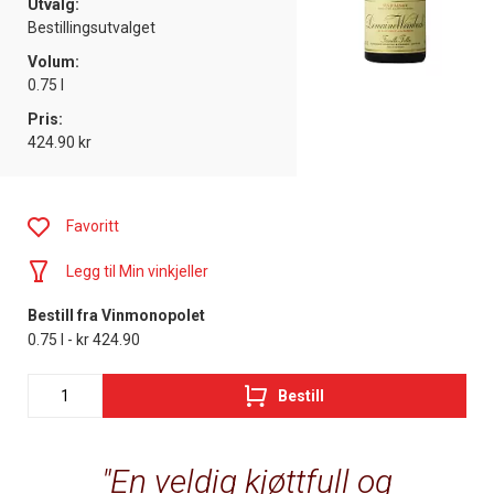
Utvalg:
Bestillingsutvalget
Volum:
0.75 l
Pris:
424.90 kr
Favoritt
Legg til Min vinkjeller
Bestill fra Vinmonopolet
0.75 l - kr 424.90
Bestill
En veldig kjøttfull og