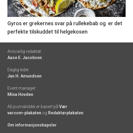
-
6
Gyros er grekernes svar på rullekebab og er det
perfekte tilskuddet til helgekosen
Footer
Ansvarlig redaktør:
Aase E. Jacobsen
-
Daglig leder:
links
Jan H. Amundsen
Event manager:
Mina Hovden
All journalistikk er basert på
Vær
varsom-plakaten
og
Redaktørplakaten
Om informasjonskapsler