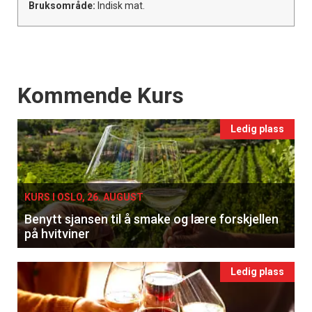
Bruksområde:
Indisk mat.
Events
Kommende Kurs
Ledig plass
KURS I OSLO, 26. AUGUST
Benytt sjansen til å smake og lære forskjellen
på hvitviner
Ledig plass