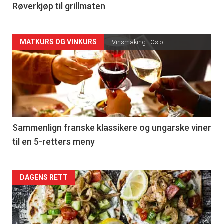
4
Røverkjøp til grillmaten
Forsiden
MATKURS OG VINKURS
Vinsmaking i Oslo
akkurat
nå
-
5
Sammenlign franske klassikere og ungarske viner
til en 5-retters meny
Forsiden
DAGENS RETT
akkurat
nå