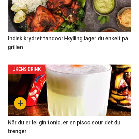
Indisk krydret tandoori-kylling lager du enkelt på
grillen
Forsiden
UKENS DRINK
akkurat
nå
+
-
2
Når du er lei gin tonic, er en pisco sour det du
trenger