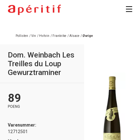
Pollisten
/
Vin
/
Hvitvin
/
Frankrike
/
Alsace
/
Øvrige
Dom. Weinbach Les
Treilles du Loup
Gewurztraminer
89
POENG
Varenummer:
12712501