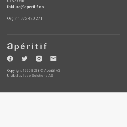
0162 Oslo
faktura@aperitif.no
Org. nr. 972 420 271
Footer
-
socials
Copyright 1995-2023 © Apéritif AS
Utviklet av
Ideo Solutions AS
Handlekurv