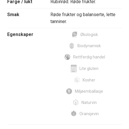
Farge / lukt
Rubinrød. Røde frukter.
Smak
Røde frukter og balanserte, lette
tanniner.
Egenskaper
Økologisk
Biodynamisk
Rettferdig handel
Lite gluten
Kosher
Miljøemballasje
Naturvin
Oransjevin