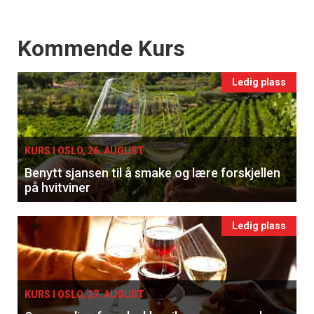
Events
Kommende Kurs
Ledig plass
KURS I OSLO, 26. AUGUST
Benytt sjansen til å smake og lære forskjellen
på hvitviner
Ledig plass
KURS I OSLO, 27. AUGUST