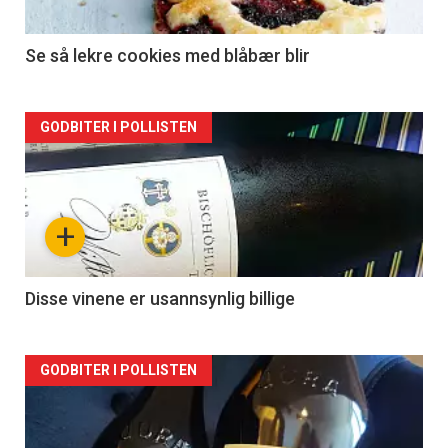
Se så lekre cookies med blåbær blir
Forsiden
GODBITER I POLLISTEN
akkurat
nå
+
-
2
Disse vinene er usannsynlig billige
Forsiden
GODBITER I POLLISTEN
akkurat