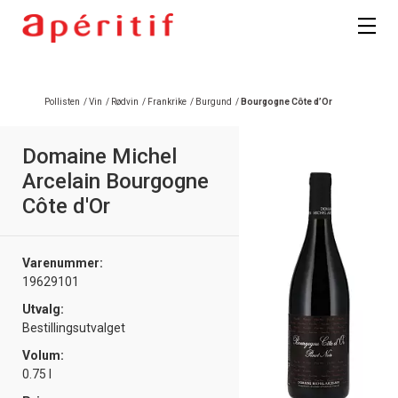
Pollisten
/
Vin
/
Rødvin
/
Frankrike
/
Burgund
/
Bourgogne Côte d’Or
Domaine Michel
Arcelain Bourgogne
Côte d'Or
Varenummer:
19629101
Utvalg:
Bestillingsutvalget
Volum:
0.75 l