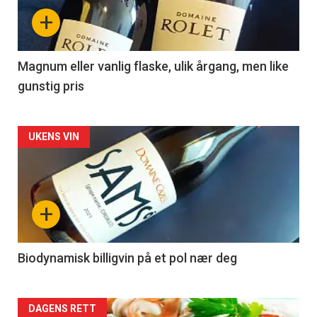
nå
+
-
3
Magnum eller vanlig flaske, ulik årgang, men like
gunstig pris
Forsiden
UKENS VIN
akkurat
nå
+
-
4
Biodynamisk billigvin på et pol nær deg
Forsiden
DAGENS RETT