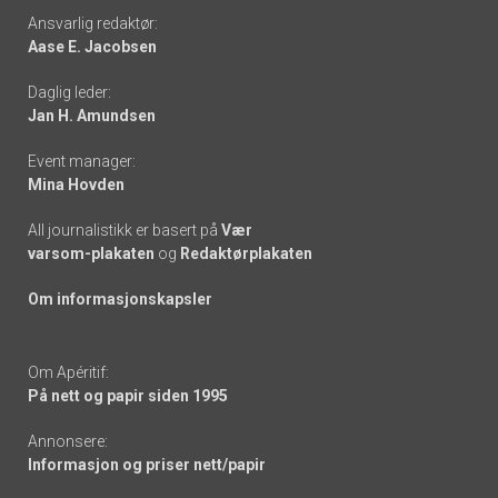
Footer
Ansvarlig redaktør:
Aase E. Jacobsen
-
Daglig leder:
links
Jan H. Amundsen
Event manager:
Mina Hovden
All journalistikk er basert på
Vær
varsom-plakaten
og
Redaktørplakaten
Om informasjonskapsler
Om Apéritif:
På nett og papir siden 1995
Annonsere:
Informasjon og priser nett/papir