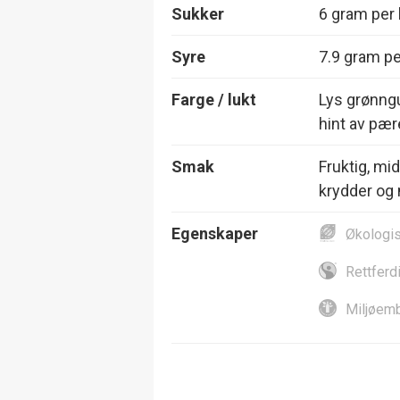
Sukker
6 gram per l
Syre
7.9 gram per
Farge / lukt
Lys grønngul
hint av pær
Smak
Fruktig, mid
krydder og 
Egenskaper
Økologi
Rettferd
Miljøemb