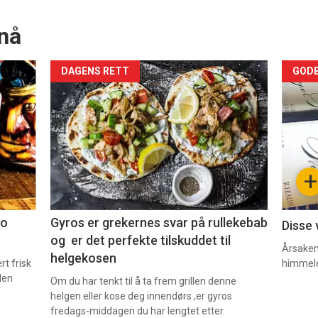
nå
Forsiden
For
DAGENS RETT
GODB
akkurat
akk
nå
nå
-
-
+
2
3
co
Gyros er grekernes svar på rullekebab
Disse 
og er det perfekte tilskuddet til
Årsaken 
helgekosen
t frisk
himmel
den
Om du har tenkt til å ta frem grillen denne
helgen eller kose deg innendørs ,er gyros
fredags-middagen du har lengtet etter.