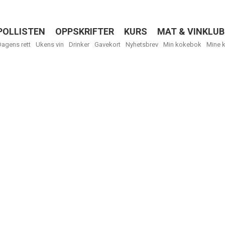
POLLISTEN
OPPSKRIFTER
KURS
MAT & VINKLUB
Menu
Dagens rett
Ukens vin
Drinker
Gavekort
Nyhetsbrev
Min kokebok
Mine 
R