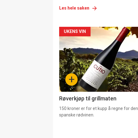
Les hele saken
Forsiden
UKENS VIN
akkurat
nå
-
+
4
Røverkjøp til grillmaten
150 kroner er for et kupp å regne for de
spanske rødvinen.