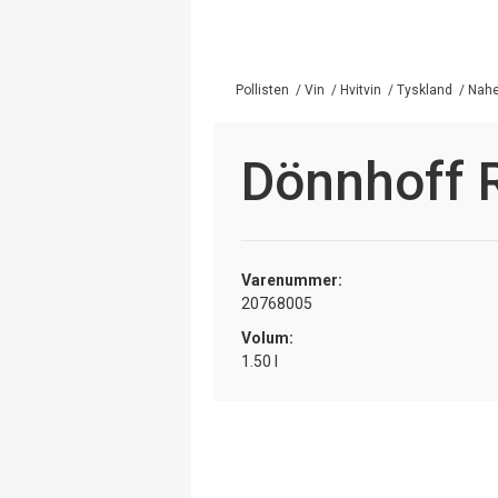
Pollisten
/
Vin
/
Hvitvin
/
Tyskland
/
Nah
Dönnhoff R
Varenummer:
20768005
Volum:
1.50 l