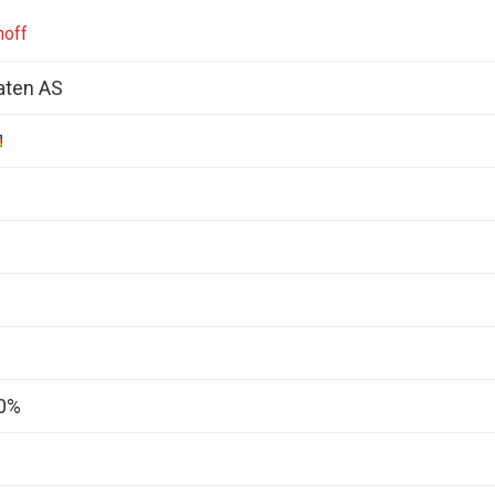
hoff
aten AS
00%