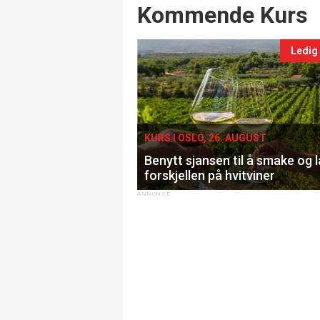
Events
Kommende Kurs
Ledig
KURS I OSLO, 26. AUGUST
Benytt sjansen til å smake og 
forskjellen på hvitviner