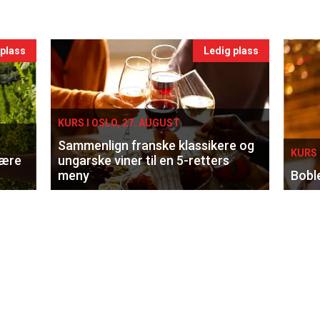
 plass
Ledig plass
KURS I OSLO, 27. AUGUST
Sammenlign franske klassikere og
KURS 
lære
ungarske viner til en 5-retters
meny
Bobl