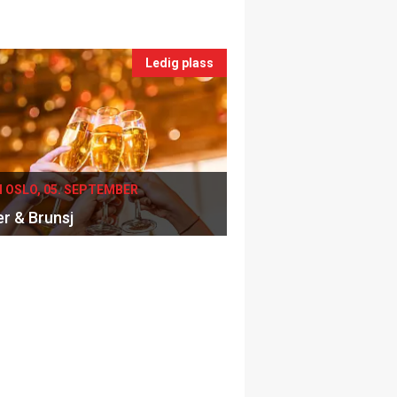
Ledig plass
I OSLO, 05. SEPTEMBER
er & Brunsj