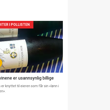
siden
ITER I POLLISTEN
urat
vinene er usannsynlig billige
er knyttet til eieren som får sin «lønn i
en».