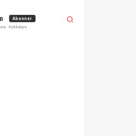
Menu
B
Abonner
kurs
Kokketips
profile
egistrer deg