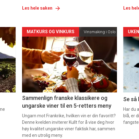
Les hele saken
Les hel
Forsiden
For
MATKURS OG VINKURS
UKEN
Vinsmaking i Oslo
akkurat
akk
nå
nå
-
-
5
6
Sammenlign franske klassikere og
Se så 
ungarske viner til en 5-retters meny
nne
Har du 
Ungarn mot Frankrike, hvilken vin er din favoritt?
blå, er
Denne kvelden inviterer Kullt for å vise deg hvor
fangste
høy kvalitet ungarske viner faktisk har, sammen
med en utrolig meny.