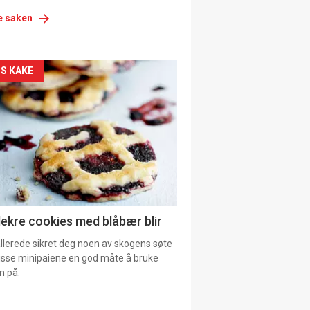
e saken
siden
S KAKE
urat
lekre cookies med blåbær blir
allerede sikret deg noen av skogens søte
 disse minipaiene en god måte å bruke
n på.