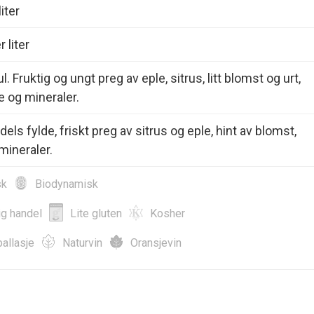
iter
 liter
. Fruktig og ungt preg av eple, sitrus, litt blomst og urt,
e og mineraler.
dels fylde, friskt preg av sitrus og eple, hint av blomst,
mineraler.
sk
Biodynamisk
ig handel
Lite gluten
Kosher
allasje
Naturvin
Oransjevin