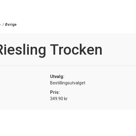
e
/
Øvrige
iesling Trocken
Utvalg:
Bestillingsutvalget
Pris:
349.90 kr