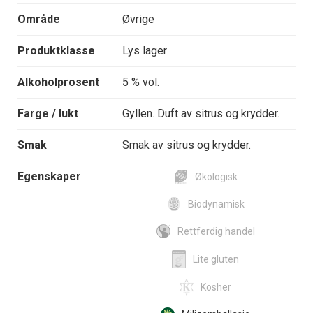
Område
Øvrige
Produktklasse
Lys lager
Alkoholprosent
5 % vol.
Farge / lukt
Gyllen. Duft av sitrus og krydder.
Smak
Smak av sitrus og krydder.
Egenskaper
Økologisk
Biodynamisk
Rettferdig handel
Lite gluten
Kosher