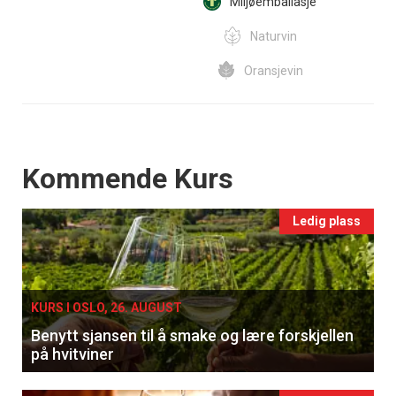
Miljøemballasje
Naturvin
Oransjevin
Events
Kommende Kurs
Ledig plass
KURS I OSLO, 26. AUGUST
Benytt sjansen til å smake og lære forskjellen
på hvitviner