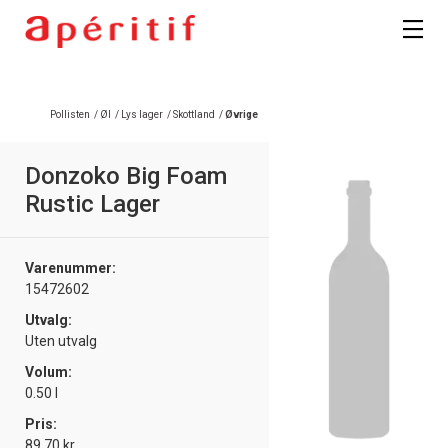
Registrer deg
Pollisten
/
Øl
/
Lys lager
/
Skottland
/
Øvrige
Donzoko Big Foam
Rustic Lager
Varenummer:
15472602
Utvalg:
Uten utvalg
Volum:
0.50 l
Pris:
89.70 kr