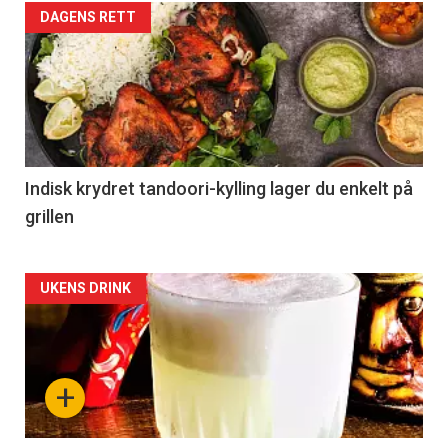
DAGENS RETT
Indisk krydret tandoori-kylling lager du enkelt på
grillen
Forsiden
UKENS DRINK
akkurat
nå
+
-