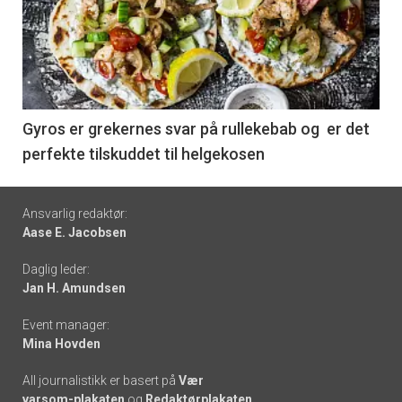
akkurat
nå
-
6
Gyros er grekernes svar på rullekebab og er det
perfekte tilskuddet til helgekosen
Footer
Ansvarlig redaktør:
Aase E. Jacobsen
-
Daglig leder:
links
Jan H. Amundsen
Event manager:
Mina Hovden
All journalistikk er basert på
Vær
varsom-plakaten
og
Redaktørplakaten