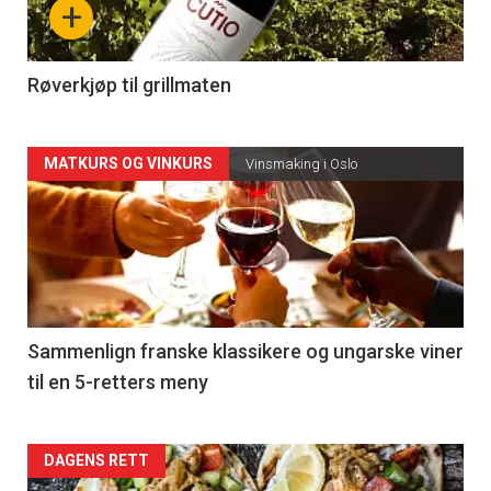
+
-
4
Røverkjøp til grillmaten
Forsiden
MATKURS OG VINKURS
Vinsmaking i Oslo
akkurat
nå
-
5
Sammenlign franske klassikere og ungarske viner
til en 5-retters meny
Forsiden
DAGENS RETT