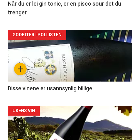
2
Når du er lei gin tonic, er en pisco sour det du
trenger
Forsiden
GODBITER I POLLISTEN
akkurat
nå
+
-
3
Disse vinene er usannsynlig billige
Forsiden
UKENS VIN
akkurat
nå