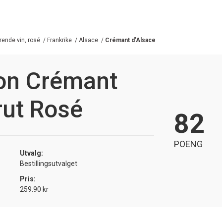
ende vin, rosé
/
Frankrike
/
Alsace
/
Crémant d'Alsace
ion Crémant
rut Rosé
82
POENG
Utvalg:
Bestillingsutvalget
Pris:
259.90 kr