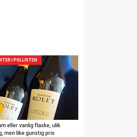
siden
ITER I POLLISTEN
urat
 eller vanlig flaske, ulik
, men like gunstig pris