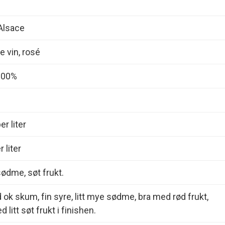
Alsace
 vin, rosé
 100%
r liter
 liter
sødme, søt frukt.
 ok skum, fin syre, litt mye sødme, bra med rød frukt,
d litt søt frukt i finishen.