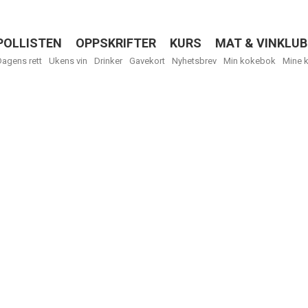
POLLISTEN
OPPSKRIFTER
KURS
MAT & VINKLUB
Menu
Dagens rett
Ukens vin
Drinker
Gavekort
Nyhetsbrev
Min kokebok
Mine 