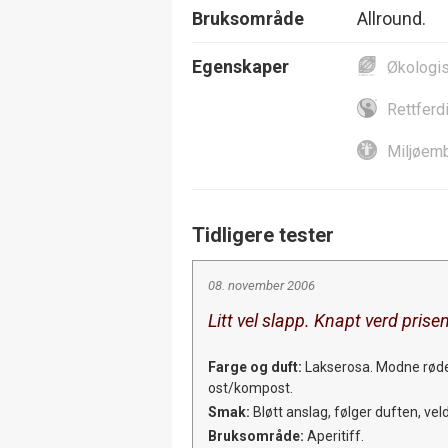
Bruksområde
Allround.
Egenskaper
Økologi
Rettferd
Miljøemb
Tidligere tester
08. november 2006
Litt vel slapp. Knapt verd prise
Farge og duft:
Lakserosa. Modne røde 
ost/kompost.
Smak:
Bløtt anslag, følger duften, veldi
Bruksområde:
Aperitiff.