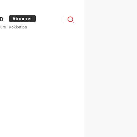
Menu
B
Abonner
kurs
Kokketips
profile