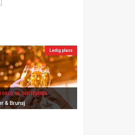
Ledig plass
I OSLO, 05. SEPTEMBER
er & Brunsj