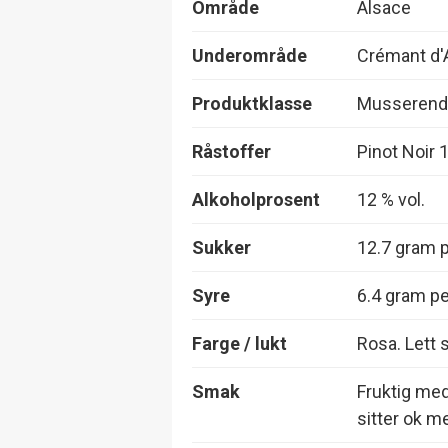
Område
Alsace
Underområde
Crémant d'
Produktklasse
Musserende
Råstoffer
Pinot Noir
Alkoholprosent
12 % vol.
Sukker
12.7 gram pe
Syre
6.4 gram per
Farge / lukt
Rosa. Lett 
Smak
Fruktig med
sitter ok me