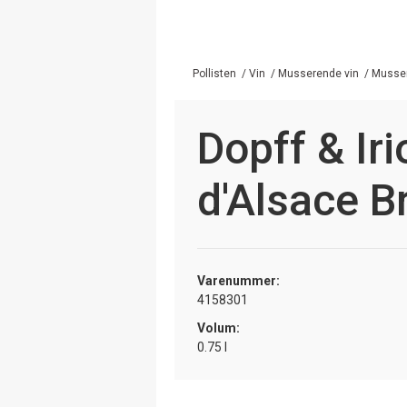
Pollisten
/
Vin
/
Musserende vin
/
Musser
Dopff & Ir
d'Alsace B
Varenummer:
4158301
Volum:
0.75 l