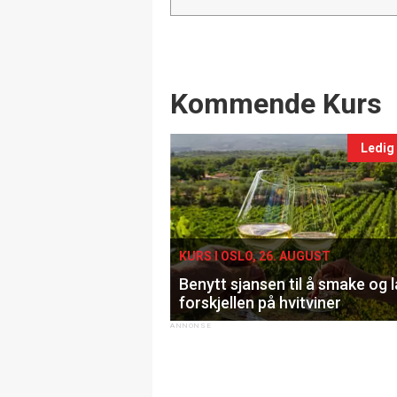
Events
Kommende Kurs
Ledig
KURS I OSLO, 26. AUGUST
Benytt sjansen til å smake og 
forskjellen på hvitviner