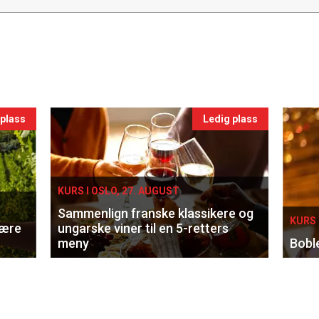
 plass
Ledig plass
KURS I OSLO, 27. AUGUST
Sammenlign franske klassikere og
KURS 
lære
ungarske viner til en 5-retters
meny
Bobl