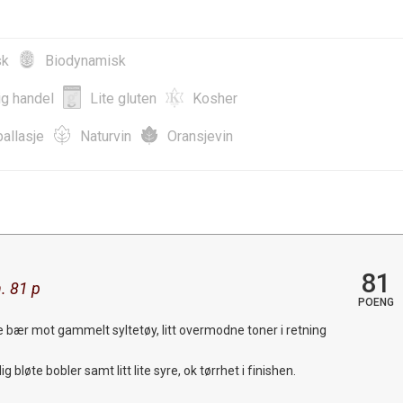
sk
Biodynamisk
ig handel
Lite gluten
Kosher
allasje
Naturvin
Oransjevin
81
n. 81 p
POENG
bær mot gammelt syltetøy, litt overmodne toner i retning
g bløte bobler samt litt lite syre, ok tørrhet i finishen.