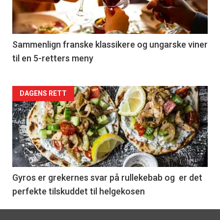
nå
-
5
Sammenlign franske klassikere og ungarske viner
til en 5-retters meny
Forsiden
DAGENS RETT
akkurat
nå
-
6
Gyros er grekernes svar på rullekebab og er det
perfekte tilskuddet til helgekosen
Footer