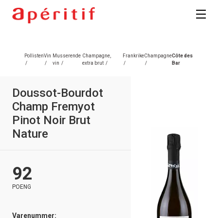
Registrer deg
Pollisten
Vin
Musserende
Champagne,
Frankrike
Champagne
Côte des
/
/
vin
/
extra brut
/
/
/
Bar
Doussot-Bourdot
Champ Fremyot
Pinot Noir Brut
Nature
92
POENG
Varenummer: