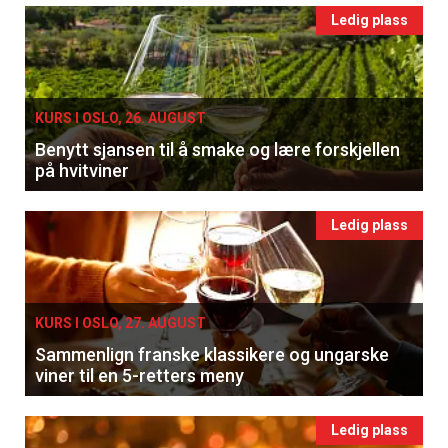
Ledig plass
KURS I OSLO, 26. AUGUST
Benytt sjansen til å smake og lære forskjellen
på hvitviner
Ledig plass
KURS I OSLO, 27. AUGUST
Sammenlign franske klassikere og ungarske
viner til en 5-retters meny
Ledig plass