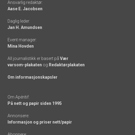
Ansvarlig redaktør:
Aase E. Jacobsen
-
Daglig leder:
links
Jan H. Amundsen
Event manager:
Mina Hovden
All journalistikk er basert på
Vær
varsom-plakaten
og
Redaktørplakaten
Om informasjonskapsler
Om Apéritif:
På nett og papir siden 1995
Annonsere:
Informasjon og priser nett/papir
Abonnere: