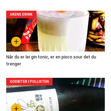
Forsiden
UKENS DRINK
akkurat
nå
+
-
2
Når du er lei gin tonic, er en pisco sour det du
trenger
Forsiden
GODBITER I POLLISTEN
akkurat
nå
+