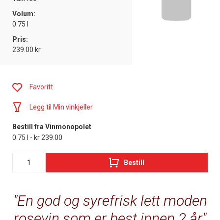
Volum:
0.75 l
Pris:
239.00 kr
Favoritt
Legg til Min vinkjeller
Bestill fra Vinmonopolet
0.75 l - kr 239.00
Bestill
En god og syrefrisk lett moden
rosevin som er best innen 2 år