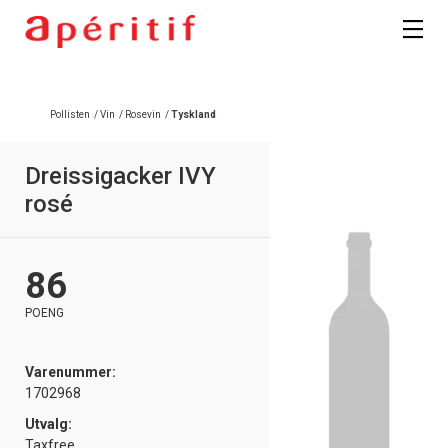
Pollisten
/
Vin
/
Rosevin
/
Tyskland
Dreissigacker IVY
rosé
86
POENG
Varenummer:
1702968
Utvalg:
Taxfree