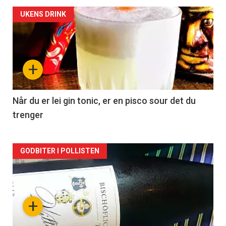
Forsiden
UKENS DRINK
akkurat
nå
+
-
2
Når du er lei gin tonic, er en pisco sour det du
trenger
Forsiden
GODBITER I POLLISTEN
akkurat
nå
+
-