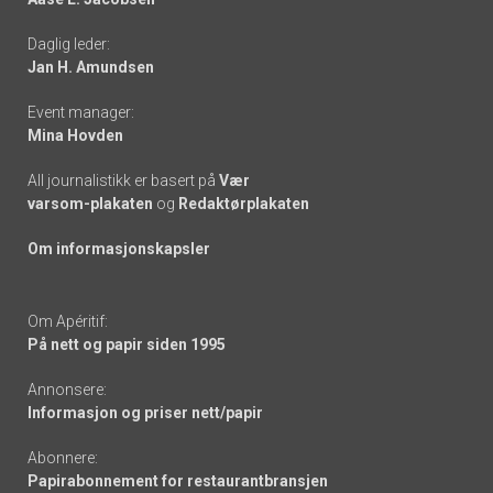
-
Daglig leder:
links
Jan H. Amundsen
Event manager:
Mina Hovden
All journalistikk er basert på
Vær
varsom-plakaten
og
Redaktørplakaten
Om informasjonskapsler
Om Apéritif:
På nett og papir siden 1995
Annonsere:
Informasjon og priser nett/papir
Abonnere:
Papirabonnement for restaurantbransjen