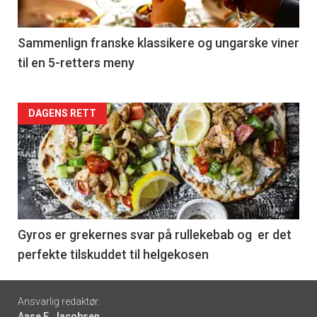
-
5
Sammenlign franske klassikere og ungarske viner
til en 5-retters meny
Forsiden
DAGENS RETT
akkurat
nå
-
6
Gyros er grekernes svar på rullekebab og er det
perfekte tilskuddet til helgekosen
Footer
Ansvarlig redaktør:
Aase E. Jacobsen