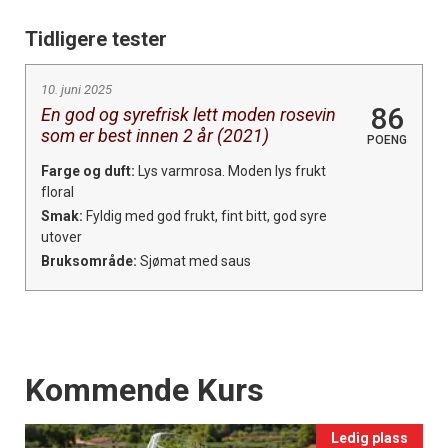
Tidligere tester
10. juni 2025
86
En god og syrefrisk lett moden rosevin
som er best innen 2 år (2021)
POENG
Farge og duft:
Lys varmrosa. Moden lys frukt
floral
Smak:
Fyldig med god frukt, fint bitt, god syre
utover
Bruksområde:
Sjømat med saus
Events
Kommende Kurs
Ledig plass