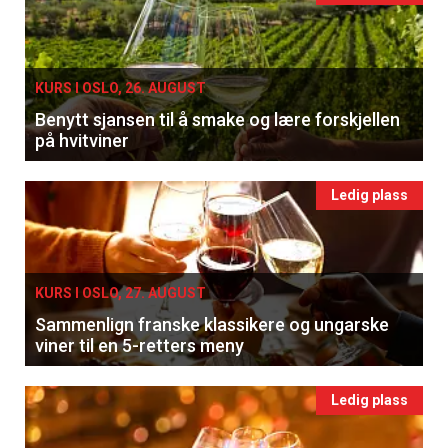
KURS I OSLO, 26. AUGUST
Benytt sjansen til å smake og lære forskjellen
på hvitviner
Ledig plass
KURS I OSLO, 27. AUGUST
Sammenlign franske klassikere og ungarske
viner til en 5-retters meny
Ledig plass