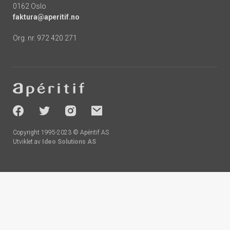
0162 Oslo
faktura@aperitif.no
Org. nr. 972 420 271
Footer
-
socials
Copyright 1995-2023 © Apéritif AS
Utviklet av
Ideo Solutions AS
Handlekurv