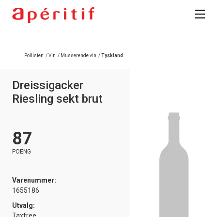
Pollisten
/
Vin
/
Musserende vin
/
Tyskland
Dreissigacker
Riesling sekt brut
87
POENG
Varenummer:
1655186
Utvalg:
Taxfree