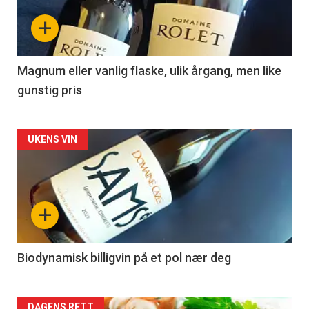
nå
+
-
3
Magnum eller vanlig flaske, ulik årgang, men like
gunstig pris
Forsiden
UKENS VIN
akkurat
nå
+
-
4
Biodynamisk billigvin på et pol nær deg
DAGENS RETT