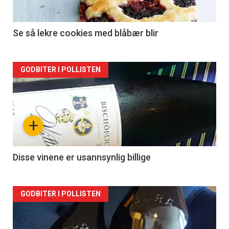
Se så lekre cookies med blåbær blir
Forsiden
GODBITER I POLLISTEN
akkurat
nå
+
-
2
Disse vinene er usannsynlig billige
Forsiden
GODBITER I POLLISTEN
akkurat