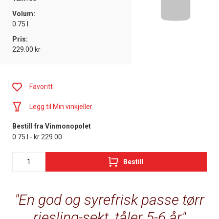
Volum:
0.75 l
Pris:
229.00 kr
Favoritt
Legg til Min vinkjeller
Bestill fra Vinmonopolet
0.75 l - kr 229.00
Bestill
En god og syrefrisk passe tørr
riesling-sekt, tåler 5-6 år