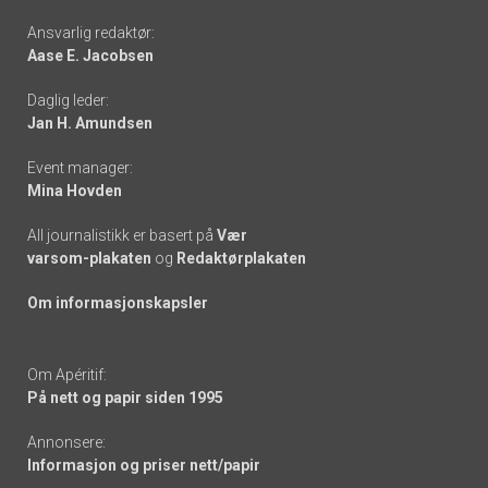
Footer
Ansvarlig redaktør:
Aase E. Jacobsen
-
Daglig leder:
links
Jan H. Amundsen
Event manager:
Mina Hovden
All journalistikk er basert på
Vær
varsom-plakaten
og
Redaktørplakaten
Om informasjonskapsler
Om Apéritif:
På nett og papir siden 1995
Annonsere:
Informasjon og priser nett/papir