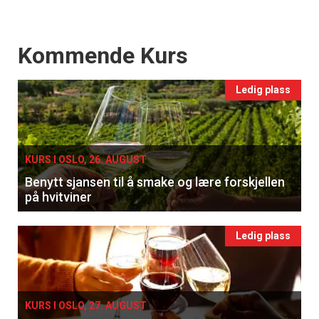
Events
Kommende Kurs
Ledig plass
KURS I OSLO, 26. AUGUST
Benytt sjansen til å smake og lære forskjellen
på hvitviner
Ledig plass
KURS I OSLO, 27. AUGUST