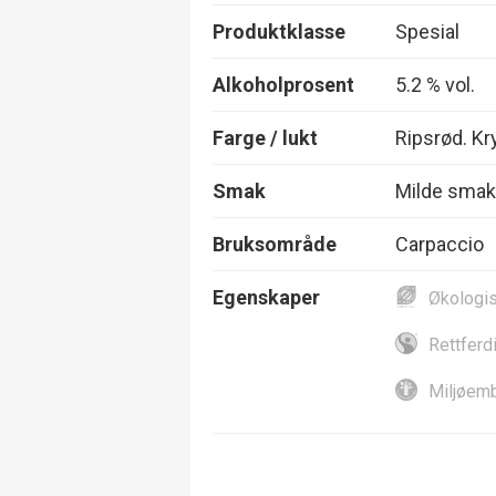
Produktklasse
Spesial
Alkoholprosent
5.2 % vol.
Farge / lukt
Ripsrød. Kr
Smak
Milde smake
Bruksområde
Carpaccio
Egenskaper
Økologi
Rettferd
Miljøemb