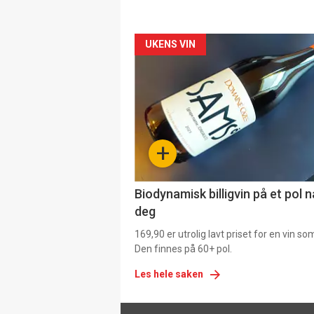
Forsiden
UKENS VIN
akkurat
nå
-
+
4
Biodynamisk billigvin på et pol 
deg
169,90 er utrolig lavt priset for en vin s
Den finnes på 60+ pol.
Les hele saken