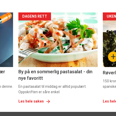
Forsiden
For
DAGENS RETT
UKEN
akkurat
akk
nå
nå
-
-
+
5
6
nær
By på en sommerlig pastasalat - din
Røverk
nye favoritt
150 kron
om denne.
En pastasalat til middag er alltid populært.
spanske
Oppskriften er såre enkel.
Les hele saken
Les hel