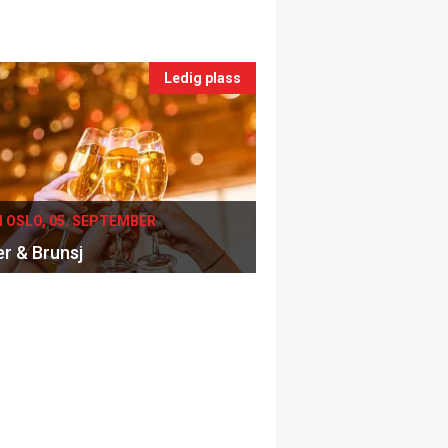
Ledig plass
I OSLO, 05. SEPTEMBER
er & Brunsj