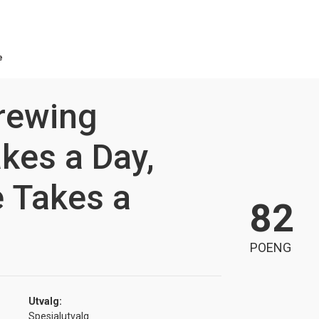
e
rewing
akes a Day,
 Takes a
82
POENG
Utvalg:
Spesialutvalg