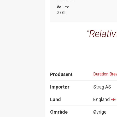
Volum:
0.38 l
Relativ
Produsent
Duration Bre
Importør
Strag AS
Land
England
Område
Øvrige