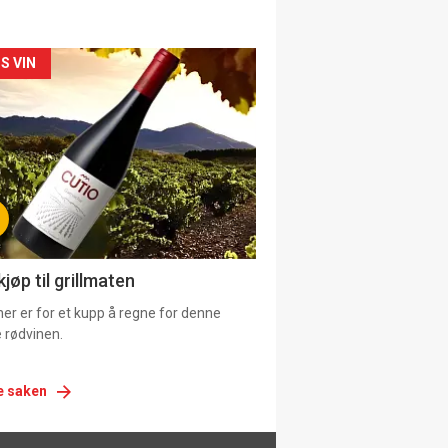
siden
S VIN
urat
jøp til grillmaten
er er for et kupp å regne for denne
 rødvinen.
e saken