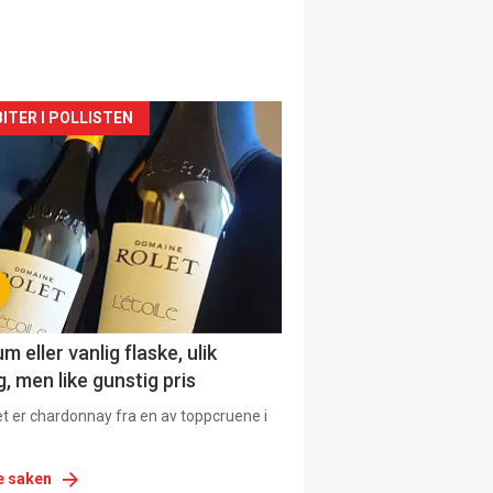
siden
ITER I POLLISTEN
urat
 eller vanlig flaske, ulik
, men like gunstig pris
et er chardonnay fra en av toppcruene i
e saken