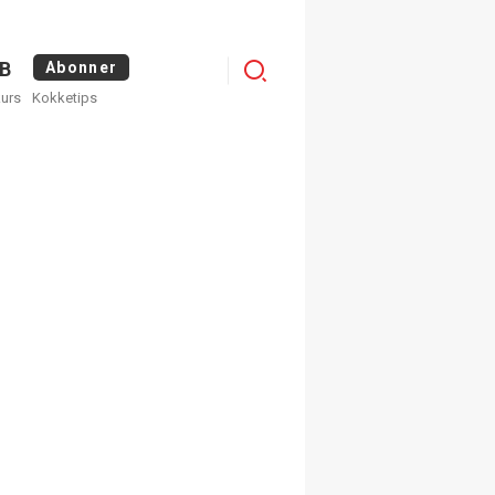
Menu
B
Abonner
kurs
Kokketips
profile
egistrer deg