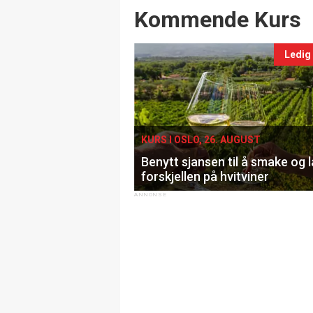
Events
Kommende Kurs
Ledig
KURS I OSLO, 26. AUGUST
Benytt sjansen til å smake og 
forskjellen på hvitviner