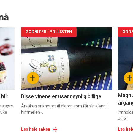
nå
Forsiden
For
GODBITER I POLLISTEN
GODB
akkurat
akk
nå
nå
-
-
+
+
2
3
Magnum
blir
Disse vinene er usannsynlig billige
årgang
ns søte
Årsaken er knyttet til eieren som får sin «lønn i
ruke
himmelen».
Innhold
Jura.
Les hele saken
Les hel