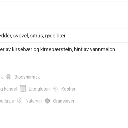
ydder, svovel, sitrus, røde bær
r av kirsebær og kirsebærstein, hint av vannmelon
sk
Biodynamisk
ig handel
Lite gluten
Kosher
allasje
Naturvin
Oransjevin