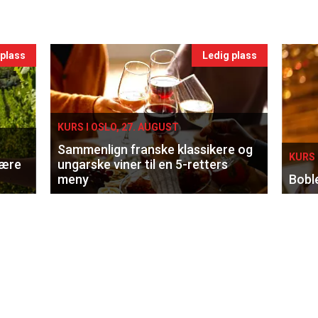
 plass
Ledig plass
KURS I OSLO, 27. AUGUST
Sammenlign franske klassikere og
KURS 
lære
ungarske viner til en 5-retters
meny
Bobl