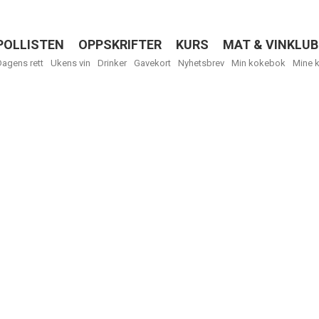
POLLISTEN
OPPSKRIFTER
KURS
MAT & VINKLUB
Menu
Dagens rett
Ukens vin
Drinker
Gavekort
Nyhetsbrev
Min kokebok
Mine 
R