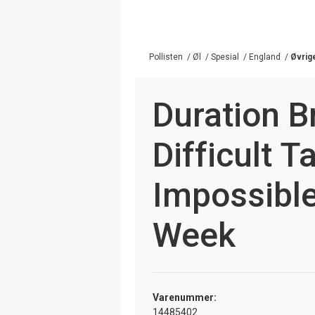
Pollisten
/
Øl
/
Spesial
/
England
/
Øvrig
Duration B
Difficult T
Impossible
Week
Varenummer:
14485402