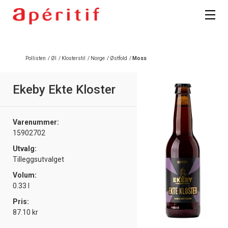
Registrer deg
Pollisten
/
Øl
/
Klosterstil
/
Norge
/
Østfold
/
Moss
Ekeby Ekte Kloster
Varenummer:
15902702
Utvalg:
Tilleggsutvalget
Volum:
0.33 l
Pris:
87.10 kr