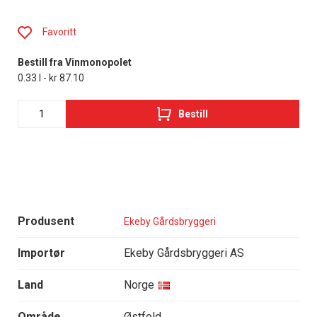
Favoritt
Bestill fra Vinmonopolet
0.33 l - kr 87.10
Bestill
Produsent
Ekeby Gårdsbryggeri
Importør
Ekeby Gårdsbryggeri AS
Land
Norge
Område
Østfold