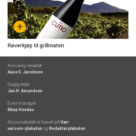
akkurat
nå
+
-
6
Røverkjøp til grillmaten
Footer
Ansvarlig redaktør:
Aase E. Jacobsen
-
Daglig leder:
links
Jan H. Amundsen
Event manager:
Mina Hovden
All journalistikk er basert på
Vær
varsom-plakaten
og
Redaktørplakaten