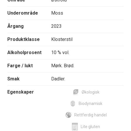
Underområde
Moss
Årgang
2023
Produktklasse
Klosterstil
Alkoholprosent
10 % vol.
Farge / lukt
Mørk. Brød.
Smak
Dadler.
Egenskaper
Økologisk
Biodynamisk
Rettferdig handel
Lite gluten