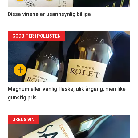
-
2
Disse vinene er usannsynlig billige
Forsiden
GODBITER I POLLISTEN
akkurat
nå
+
-
3
Magnum eller vanlig flaske, ulik årgang, men like
gunstig pris
Forsiden
UKENS VIN
akkurat