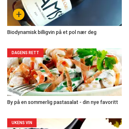
nå
+
-
4
Biodynamisk billigvin på et pol nær deg
Forsiden
DAGENS RETT
akkurat
nå
-
5
By på en sommerlig pastasalat - din nye favoritt
Forsiden
UKENS VIN