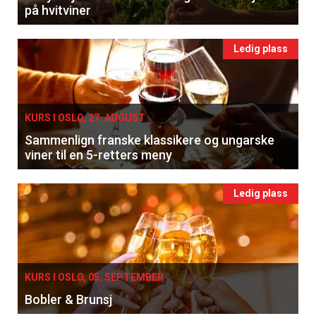
på hvitviner
Ledig plass
KURS I OSLO, 27. AUGUST
Sammenlign franske klassikere og ungarske
viner til en 5-retters meny
Ledig plass
KURS I OSLO, 05. SEPTEMBER
Bobler & Brunsj