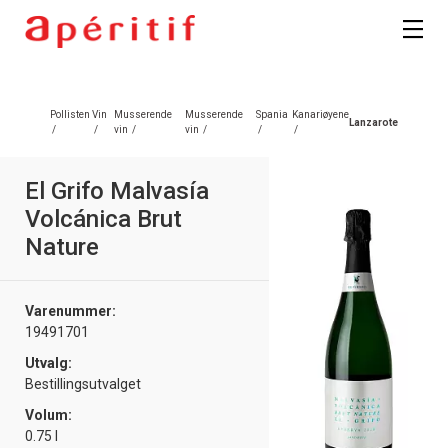
Registrer deg
Pollisten
Vin
Musserende
Musserende
Spania
Kanariøyene
Lanzarote
/
/
vin
/
vin
/
/
/
El Grifo Malvasía
Volcánica Brut
Nature
Varenummer:
19491701
Utvalg:
Bestillingsutvalget
Volum:
0.75 l