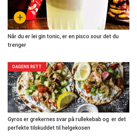
+
Når du er lei gin tonic, er en pisco sour det du
trenger
Forsiden
DAGENS RETT
akkurat
nå
-
2
Gyros er grekernes svar på rullekebab og er det
perfekte tilskuddet til helgekosen