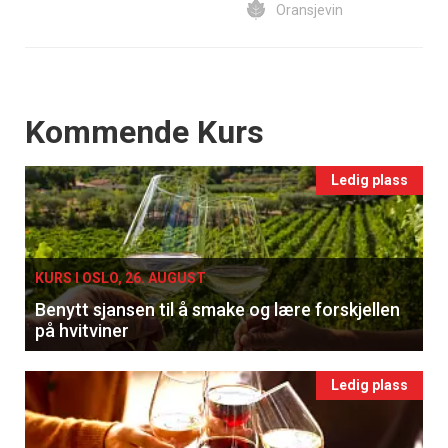
Oransjevin
Events
Kommende Kurs
Ledig plass
KURS I OSLO, 26. AUGUST
Benytt sjansen til å smake og lære forskjellen
på hvitviner
Ledig plass