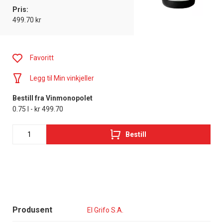
Pris:
499.70 kr
Favoritt
Legg til Min vinkjeller
Bestill fra Vinmonopolet
0.75 l - kr 499.70
Bestill
Produsent
El Grifo S.A.