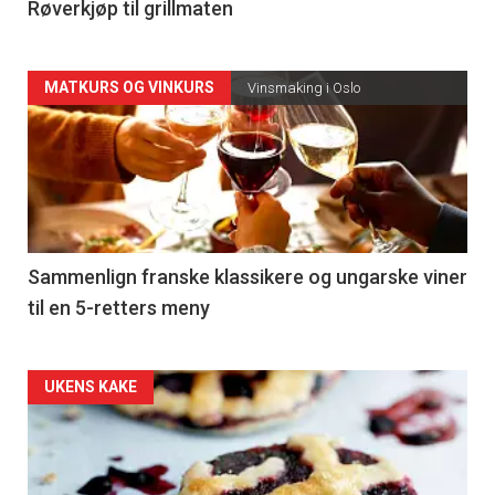
4
Røverkjøp til grillmaten
Forsiden
MATKURS OG VINKURS
Vinsmaking i Oslo
akkurat
nå
-
5
Sammenlign franske klassikere og ungarske viner
til en 5-retters meny
Forsiden
UKENS KAKE
akkurat
nå