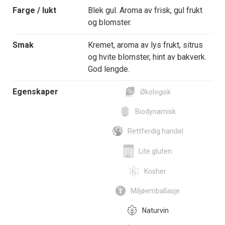
Farge / lukt
Blek gul. Aroma av frisk, gul frukt
og blomster.
Smak
Kremet, aroma av lys frukt, sitrus
og hvite blomster, hint av bakverk.
God lengde.
Egenskaper
Økologisk
Biodynamisk
Rettferdig handel
Lite gluten
Kosher
Miljøemballasje
Naturvin