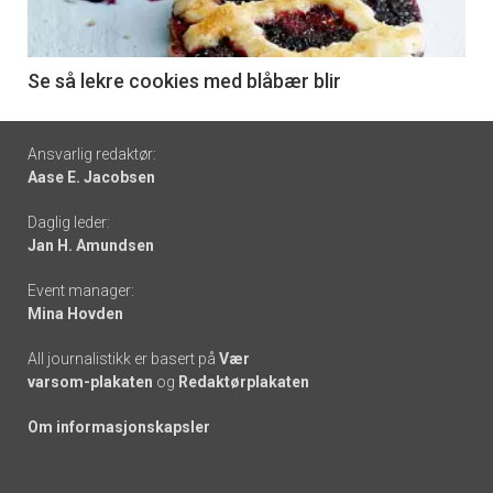
-
6
Se så lekre cookies med blåbær blir
Footer
Ansvarlig redaktør:
Aase E. Jacobsen
-
Daglig leder:
links
Jan H. Amundsen
Event manager:
Mina Hovden
All journalistikk er basert på
Vær
varsom-plakaten
og
Redaktørplakaten
Om informasjonskapsler