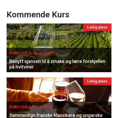
Events
Kommende Kurs
Ledig plass
KURS I OSLO, 26. AUGUST
Benytt sjansen til å smake og lære forskjellen
på hvitviner
Ledig plass
KURS I OSLO, 27. AUGUST
Sammenlign franske klassikere og ungarske