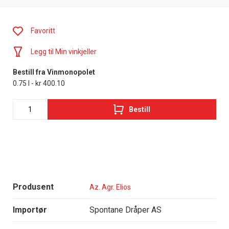
Favoritt
Legg til Min vinkjeller
Bestill fra Vinmonopolet
0.75 l - kr 400.10
Bestill
Produsent
Az. Agr. Elios
Importør
Spontane Dråper AS