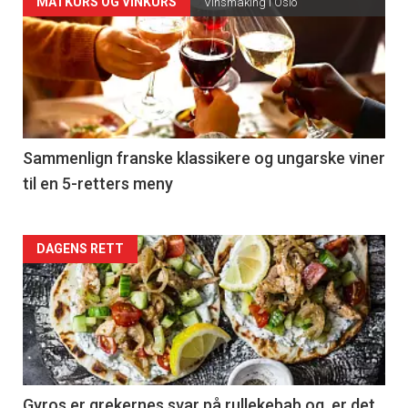
Forsiden
MATKURS OG VINKURS
Vinsmaking i Oslo
akkurat
nå
-
5
Sammenlign franske klassikere og ungarske viner
til en 5-retters meny
Forsiden
DAGENS RETT
akkurat
nå
-
6
Gyros er grekernes svar på rullekebab og er det