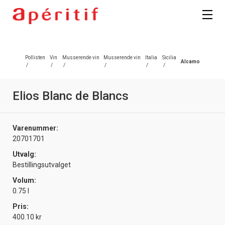
Registrer deg
Pollisten
Vin
Musserende vin
Musserende vin
Italia
Sicilia
Alcamo
/
/
/
/
/
/
Elios Blanc de Blancs
Varenummer:
20701701
Utvalg:
Bestillingsutvalget
Volum:
0.75 l
Pris:
400.10 kr