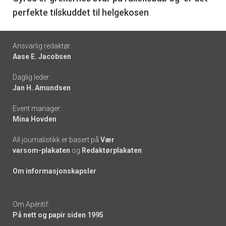
perfekte tilskuddet til helgekosen
Footer
Ansvarlig redaktør:
Aase E. Jacobsen
-
Daglig leder:
links
Jan H. Amundsen
Event manager:
Mina Hovden
All journalistikk er basert på
Vær
varsom-plakaten
og
Redaktørplakaten
Om informasjonskapsler
Om Apéritif:
På nett og papir siden 1995