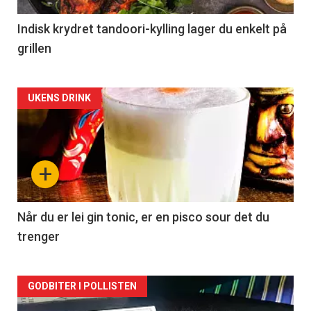
Indisk krydret tandoori-kylling lager du enkelt på
grillen
Forsiden
UKENS DRINK
akkurat
nå
+
-
2
Når du er lei gin tonic, er en pisco sour det du
trenger
Forsiden
GODBITER I POLLISTEN