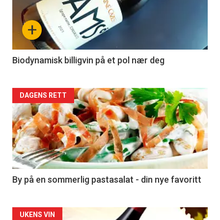
nå
+
-
4
Biodynamisk billigvin på et pol nær deg
Forsiden
DAGENS RETT
akkurat
nå
-
5
By på en sommerlig pastasalat - din nye favoritt
Forsiden
UKENS VIN