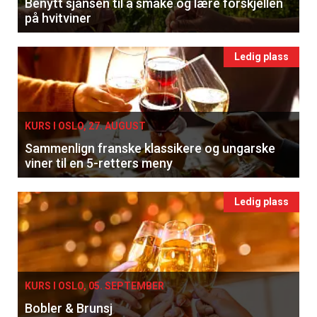
Benytt sjansen til å smake og lære forskjellen
på hvitviner
Ledig plass
KURS I OSLO, 27. AUGUST
Sammenlign franske klassikere og ungarske
viner til en 5-retters meny
Ledig plass
KURS I OSLO, 05. SEPTEMBER
Bobler & Brunsj