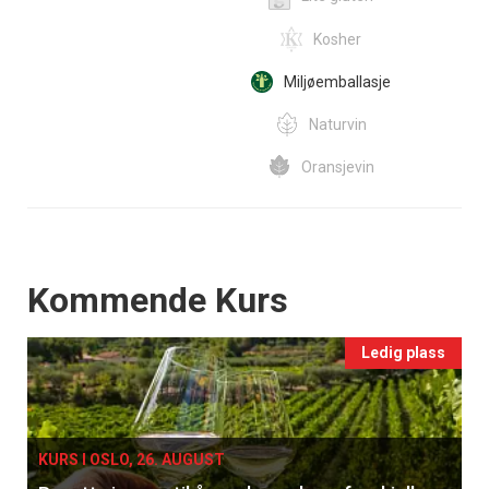
Kosher
Miljøemballasje
Naturvin
Oransjevin
Events
Kommende Kurs
Ledig plass
KURS I OSLO, 26. AUGUST