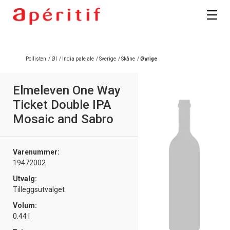
Pollisten
/
Øl
/
India pale ale
/
Sverige
/
Skåne
/
Øvrige
Elmeleven One Way
Ticket Double IPA
Mosaic and Sabro
Varenummer:
19472002
Utvalg:
Tilleggsutvalget
Volum:
0.44 l