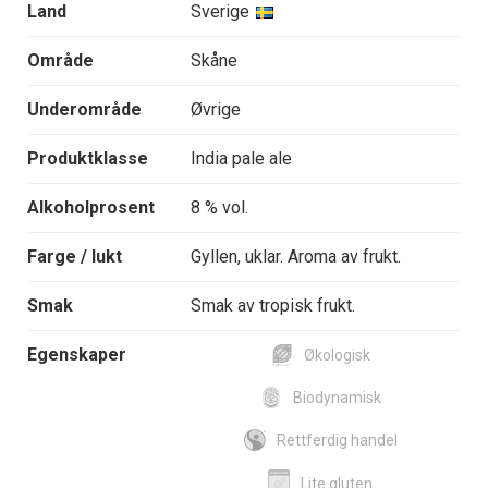
Land
Sverige
Område
Skåne
Underområde
Øvrige
Produktklasse
India pale ale
Alkoholprosent
8 % vol.
Farge / lukt
Gyllen, uklar. Aroma av frukt.
Smak
Smak av tropisk frukt.
Egenskaper
Økologisk
Biodynamisk
Rettferdig handel
Lite gluten