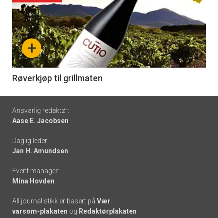
akkurat
nå
+
-
6
Røverkjøp til grillmaten
Footer
Ansvarlig redaktør:
Aase E. Jacobsen
-
Daglig leder:
links
Jan H. Amundsen
Event manager:
Mina Hovden
All journalistikk er basert på
Vær
varsom-plakaten
og
Redaktørplakaten