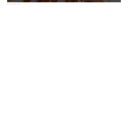
×
Få ukentlige nyhetsbrev fra
Apéritif