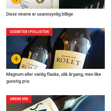
-
2
Disse vinene er usannsynlig billige
Forsiden
GODBITER I POLLISTEN
akkurat
nå
+
-
3
Magnum eller vanlig flaske, ulik årgang, men like
gunstig pris
Forsiden
UKENS VIN
akkurat