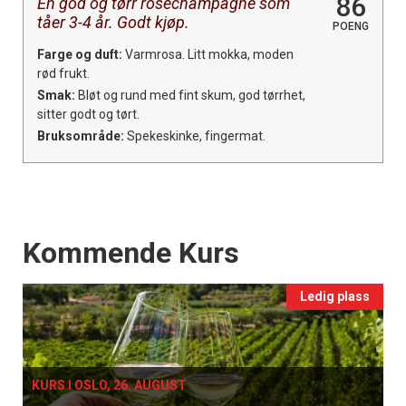
86
En god og tørr rosechampagne som
tåer 3-4 år. Godt kjøp.
POENG
Farge og duft:
Varmrosa. Litt mokka, moden
rød frukt.
Smak:
Bløt og rund med fint skum, god tørrhet,
sitter godt og tørt.
Bruksområde:
Spekeskinke, fingermat.
Events
Kommende Kurs
Ledig plass
KURS I OSLO, 26. AUGUST