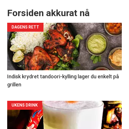
Forsiden akkurat nå
DAGENS RETT
Indisk krydret tandoori-kylling lager du enkelt på
grillen
Forsiden
UKENS DRINK
akkurat