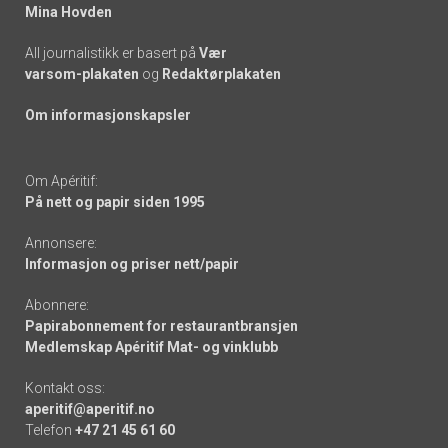
Mina Hovden
All journalistikk er basert på
Vær
varsom-plakaten
og
Redaktørplakaten
Om informasjonskapsler
Om Apéritif:
På nett og papir siden 1995
Annonsere:
Informasjon og priser nett/papir
Abonnere:
Papirabonnement for restaurantbransjen
Medlemskap Apéritif Mat- og vinklubb
Kontakt oss:
aperitif@aperitif.no
Telefon
+47 21 45 61 60