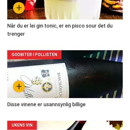
nå
+
-
2
Når du er lei gin tonic, er en pisco sour det du
trenger
Forsiden
GODBITER I POLLISTEN
akkurat
nå
+
-
3
Disse vinene er usannsynlig billige
Forsiden
UKENS VIN