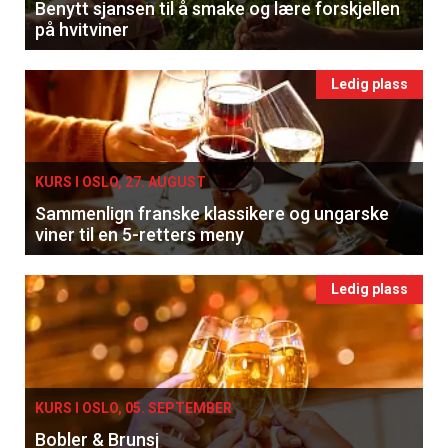
Benytt sjansen til å smake og lære forskjellen
på hvitviner
Ledig plass
KURS I OSLO, 27. AUGUST
Sammenlign franske klassikere og ungarske
viner til en 5-retters meny
Ledig plass
KURS I OSLO, 05. SEPTEMBER
Bobler & Brunsj