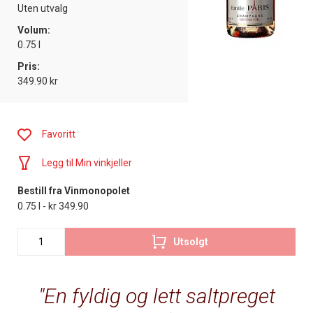
Uten utvalg
Volum:
0.75 l
Pris:
349.90 kr
Favoritt
Legg til Min vinkjeller
Bestill fra Vinmonopolet
0.75 l - kr 349.90
Utsolgt
En fyldig og lett saltpreget