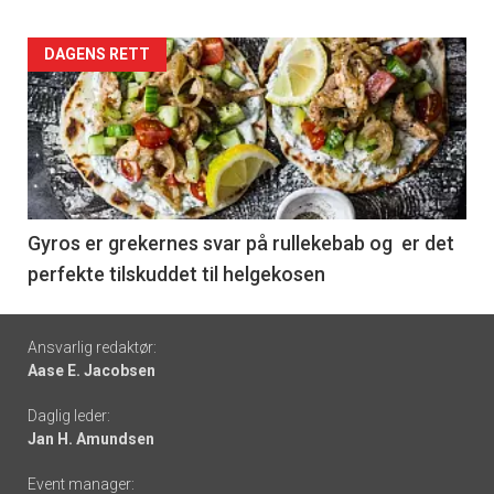
Forsiden
DAGENS RETT
akkurat
nå
-
6
Gyros er grekernes svar på rullekebab og er det
perfekte tilskuddet til helgekosen
Footer
Ansvarlig redaktør:
Aase E. Jacobsen
-
Daglig leder:
links
Jan H. Amundsen
Event manager: