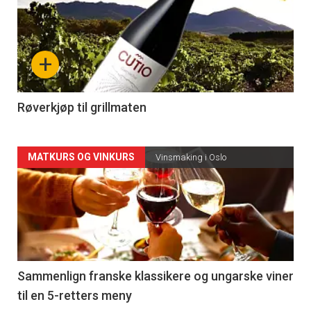
akkurat
nå
+
-
4
Røverkjøp til grillmaten
Forsiden
MATKURS OG VINKURS
Vinsmaking i Oslo
akkurat
nå
-
5
Sammenlign franske klassikere og ungarske viner
til en 5-retters meny