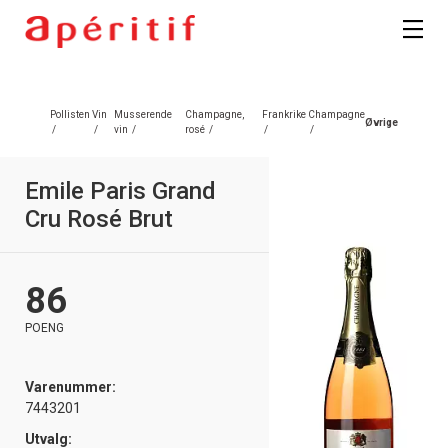
Registrer deg
Pollisten
Vin
Musserende
Champagne,
Frankrike
Champagne
Øvrige
/
/
vin
/
rosé
/
/
/
Emile Paris Grand
Cru Rosé Brut
86
POENG
Varenummer:
7443201
Utvalg: