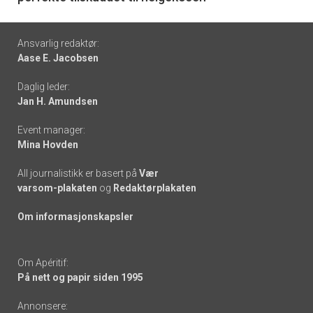
Footer
Ansvarlig redaktør:
Aase E. Jacobsen
-
Daglig leder:
links
Jan H. Amundsen
Event manager:
Mina Hovden
All journalistikk er basert på
Vær
varsom-plakaten
og
Redaktørplakaten
Om informasjonskapsler
Om Apéritif:
På nett og papir siden 1995
Annonsere: