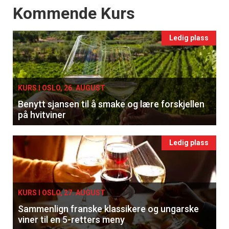
Events
Kommende Kurs
Ledig plass
KURS I OSLO, 26. AUGUST
Benytt sjansen til å smake og lære forskjellen
på hvitviner
Ledig plass
KURS I OSLO, 27. AUGUST
Sammenlign franske klassikere og ungarske
viner til en 5-retters meny