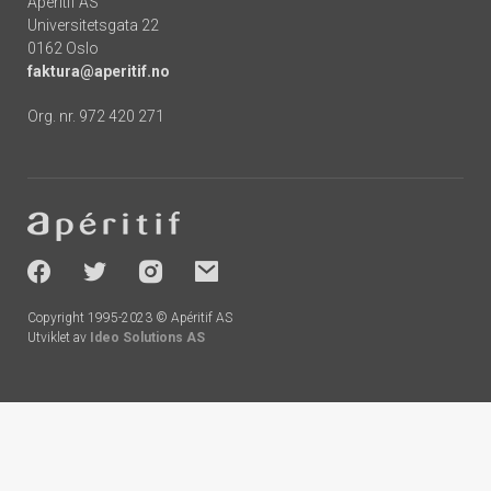
Apéritif AS
Universitetsgata 22
0162 Oslo
faktura@aperitif.no
Org. nr. 972 420 271
Footer
-
socials
Copyright 1995-2023 © Apéritif AS
Utviklet av
Ideo Solutions AS
Handlekurv