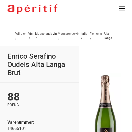
Pollisten
Vin
Musserende vin
Musserende vin
Italia
Piemonte
Alta
/
/
/
/
/
/
Langa
Enrico Serafino
Oudeis Alta Langa
Brut
88
POENG
Varenummer:
14665101