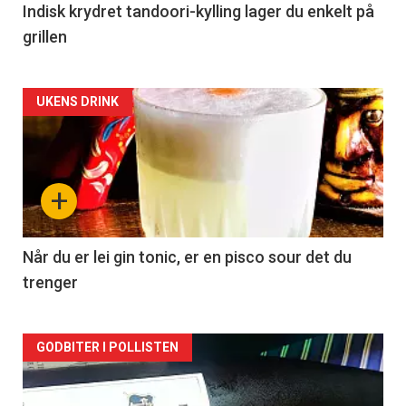
Indisk krydret tandoori-kylling lager du enkelt på
grillen
Forsiden
UKENS DRINK
akkurat
nå
+
-
2
Når du er lei gin tonic, er en pisco sour det du
trenger
Forsiden
GODBITER I POLLISTEN
akkurat