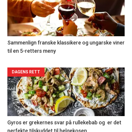
akkurat
nå
-
5
Sammenlign franske klassikere og ungarske viner
til en 5-retters meny
Forsiden
DAGENS RETT
akkurat
nå
-
6
Gyros er grekernes svar på rullekebab og er det
perfekte tilskuddet til helgekosen