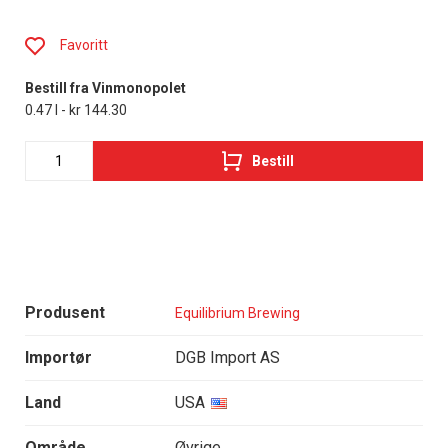
Favoritt
Bestill fra Vinmonopolet
0.47 l - kr 144.30
Bestill
Produsent
Equilibrium Brewing
Importør
DGB Import AS
Land
USA
Område
Øvrige