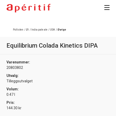
Registrer deg
Pollisten
/
Øl
/
India pale ale
/
USA
/
Øvrige
Equilibrium Colada Kinetics DIPA
Varenummer:
20803802
Utvalg:
Tilleggsutvalget
Volum:
0.47 l
Pris:
144.30 kr