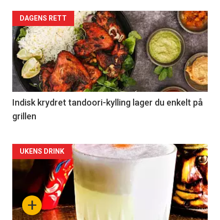
DAGENS RETT
Indisk krydret tandoori-kylling lager du enkelt på
grillen
Forsiden
UKENS DRINK
akkurat
nå
+
-