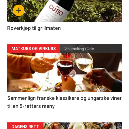
nå
+
-
4
Røverkjøp til grillmaten
Forsiden
MATKURS OG VINKURS
Vinsmaking i Oslo
akkurat
nå
-
5
Sammenlign franske klassikere og ungarske viner
til en 5-retters meny
Forsiden
DAGENS RETT