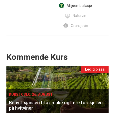
Miljøemballasje
Naturvin
Oransjevin
Events
Kommende Kurs
Ledig plass
KURS I OSLO, 26. AUGUST
Benytt sjansen til å smake og lære forskjellen
på hvitviner