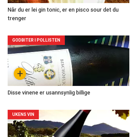
2
Når du er lei gin tonic, er en pisco sour det du
trenger
Forsiden
GODBITER I POLLISTEN
akkurat
nå
+
-
3
Disse vinene er usannsynlig billige
Forsiden
UKENS VIN
akkurat