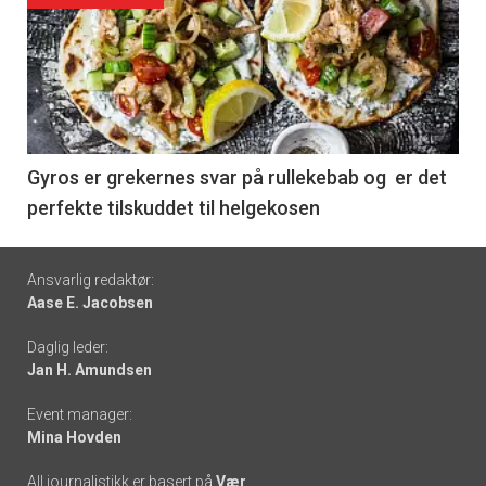
akkurat
nå
-
6
Gyros er grekernes svar på rullekebab og er det
perfekte tilskuddet til helgekosen
Footer
Ansvarlig redaktør:
Aase E. Jacobsen
-
Daglig leder:
links
Jan H. Amundsen
Event manager:
Mina Hovden
All journalistikk er basert på
Vær