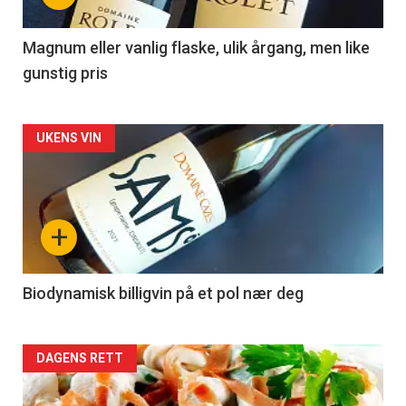
-
3
Magnum eller vanlig flaske, ulik årgang, men like
gunstig pris
Forsiden
UKENS VIN
akkurat
nå
+
-
4
Biodynamisk billigvin på et pol nær deg
Forsiden
DAGENS RETT
akkurat