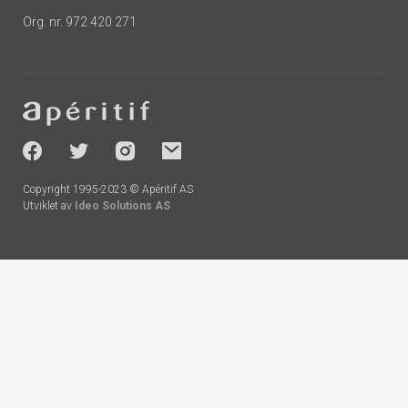
Org. nr. 972 420 271
Footer
-
socials
Copyright 1995-2023 © Apéritif AS
Utviklet av
Ideo Solutions AS
Handlekurv