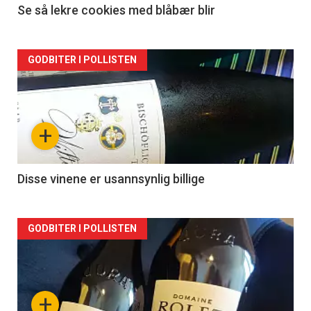
Se så lekre cookies med blåbær blir
Forsiden
GODBITER I POLLISTEN
akkurat
nå
+
-
2
Disse vinene er usannsynlig billige
Forsiden
GODBITER I POLLISTEN
akkurat
nå
+