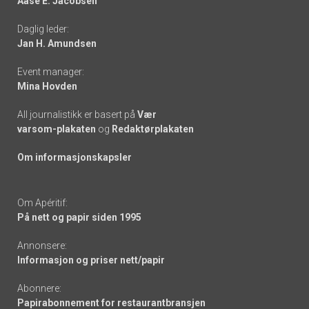
Aase E. Jacobsen
-
Daglig leder:
links
Jan H. Amundsen
Event manager:
Mina Hovden
All journalistikk er basert på
Vær
varsom-plakaten
og
Redaktørplakaten
Om informasjonskapsler
Om Apéritif:
På nett og papir siden 1995
Annonsere:
Informasjon og priser nett/papir
Abonnere:
Papirabonnement for restaurantbransjen