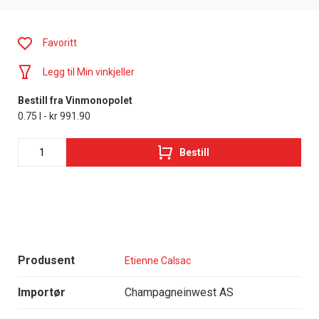
Favoritt
Legg til Min vinkjeller
Bestill fra Vinmonopolet
0.75 l - kr 991.90
Bestill
Produsent
Etienne Calsac
Importør
Champagneinwest AS