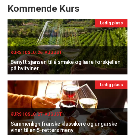
Events
Kommende Kurs
Ledig plass
KURS I OSLO, 26. AUGUST
Benytt sjansen til å smake og lære forskjellen
på hvitviner
Ledig plass
KURS I OSLO, 27. AUGUST
Sammenlign franske klassikere og ungarske
viner til en 5-retters meny