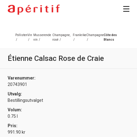
Pollisten
Vin
Musserende
Champagne,
Frankrike
Champagne
Côte des
/
/
vin
/
rosé
/
/
/
Blancs
Étienne Calsac Rose de Craie
Varenummer:
20743901
Utvalg:
Bestillingsutvalget
Volum:
0.75 l
Pris:
991.90 kr