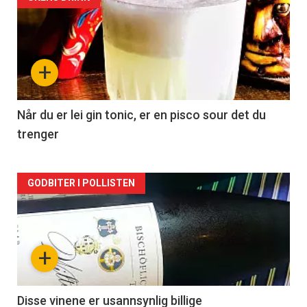
Forsiden
akkurat
nå
+
-
2
Når du er lei gin tonic, er en pisco sour det du
trenger
Forsiden
GODBITER I POLLISTEN
akkurat
nå
+
-
3
Disse vinene er usannsynlig billige