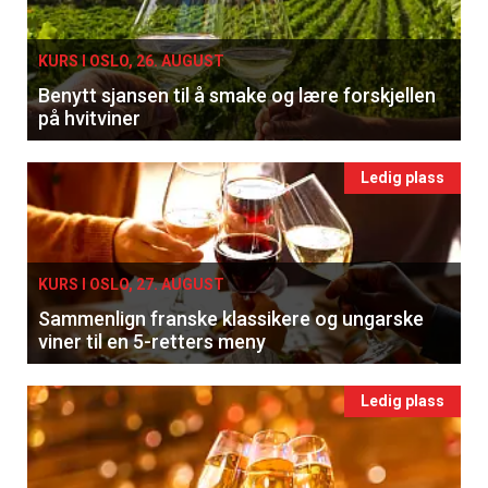
KURS I OSLO, 26. AUGUST
Benytt sjansen til å smake og lære forskjellen
på hvitviner
Ledig plass
KURS I OSLO, 27. AUGUST
Sammenlign franske klassikere og ungarske
viner til en 5-retters meny
Ledig plass