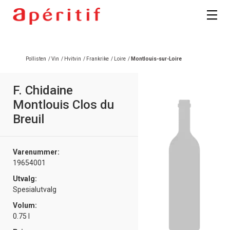
Pollisten
/
Vin
/
Hvitvin
/
Frankrike
/
Loire
/
Montlouis-sur-Loire
F. Chidaine
Montlouis Clos du
Breuil
Varenummer:
19654001
Utvalg:
Spesialutvalg
Volum:
0.75 l