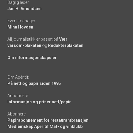
Daglig leder:
links
Jan H. Amundsen
Event manager:
Mina Hovden
All journalistikk er basert på
Vær
varsom-plakaten
og
Redaktørplakaten
Om informasjonskapsler
Om Apéritif:
På nett og papir siden 1995
Annonsere:
Informasjon og priser nett/papir
Abonnere:
Papirabonnement for restaurantbransjen
Medlemskap Apéritif Mat- og vinklubb