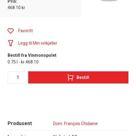
Pris:
468.10 kr
Favoritt
Legg til Min vinkjeller
Bestill fra Vinmonopolet
0.75 l - kr 468.10
Bestill
Produsent
Dom. François Chidaine