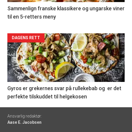
5
Sammenlign franske klassikere og ungarske viner
til en 5-retters meny
Forsiden
DAGENS RETT
akkurat
nå
-
6
Gyros er grekernes svar på rullekebab og er det
perfekte tilskuddet til helgekosen
Footer
Ansvarlig redaktør:
Aase E. Jacobsen
-