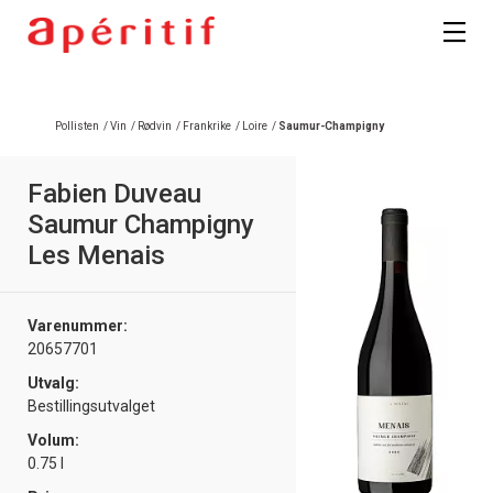
Registrer deg
Pollisten
/
Vin
/
Rødvin
/
Frankrike
/
Loire
/
Saumur-Champigny
Fabien Duveau
Saumur Champigny
Les Menais
Varenummer:
20657701
Utvalg:
Bestillingsutvalget
Volum:
0.75 l