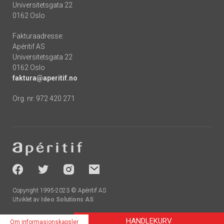
Universitetsgata 22
0162 Oslo
Fakturaadresse:
Apéritif AS
Universitetsgata 22
0162 Oslo
faktura@aperitif.no
Org. nr. 972 420 271
Footer
-
socials
Copyright 1995-2023 © Apéritif AS
Utviklet av
Ideo Solutions AS
HANDLEKURV
Om informasjonskapsler