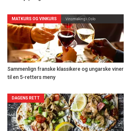
Forsiden
MATKURS OG VINKURS
Vinsmaking i Oslo
akkurat
nå
-
5
Sammenlign franske klassikere og ungarske viner
til en 5-retters meny
Forsiden
DAGENS RETT
akkurat
nå