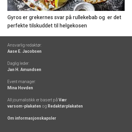
-
6
Gyros er grekernes svar på rullekebab og er det
perfekte tilskuddet til helgekosen
Footer
Ansvarlig redaktør:
Aase E. Jacobsen
-
Daglig leder:
links
Jan H. Amundsen
Event manager:
Mina Hovden
All journalistikk er basert på
Vær
varsom-plakaten
og
Redaktørplakaten
Om informasjonskapsler