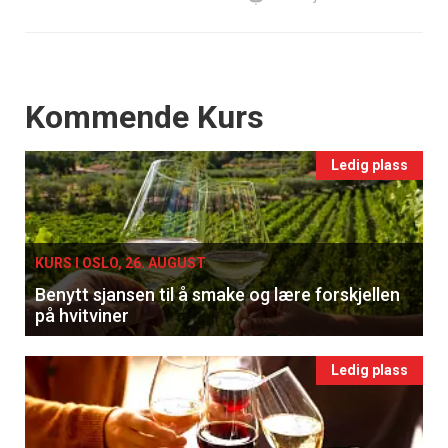
Events
Kommende Kurs
Ledig plass
KURS I OSLO, 26. AUGUST
Benytt sjansen til å smake og lære forskjellen
på hvitviner
Ledig plass