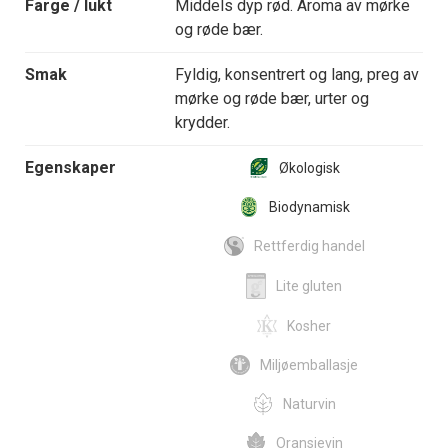
Farge / lukt
Middels dyp rød. Aroma av mørke
og røde bær.
Smak
Fyldig, konsentrert og lang, preg av
mørke og røde bær, urter og
krydder.
Egenskaper
Økologisk
Biodynamisk
Rettferdig handel
Lite gluten
Kosher
Miljøemballasje
Naturvin
Oransjevin