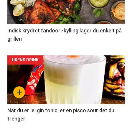
Indisk krydret tandoori-kylling lager du enkelt på
grillen
Forsiden
UKENS DRINK
akkurat
nå
+
-
2
Når du er lei gin tonic, er en pisco sour det du
trenger