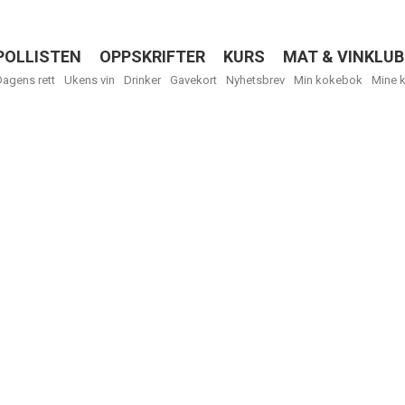
POLLISTEN
OPPSKRIFTER
KURS
MAT & VINKLUB
Menu
Dagens rett
Ukens vin
Drinker
Gavekort
Nyhetsbrev
Min kokebok
Mine 
R