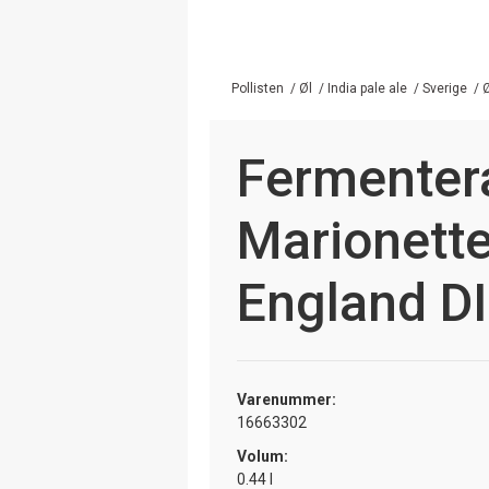
Pollisten
/
Øl
/
India pale ale
/
Sverige
/
Ø
Fermenter
Marionett
England D
Varenummer:
16663302
Volum:
0.44 l