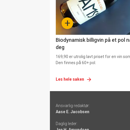
nå
-
+
4
Biodynamisk billigvin på et pol 
deg
169,90 er utrolig lavt priset for en vin s
Den finnes på 60+ pol.
Les hele saken
Footer
Ansvarlig redaktør:
-
Aase E. Jacobsen
links
Daglig leder:
Jan H. Amundsen