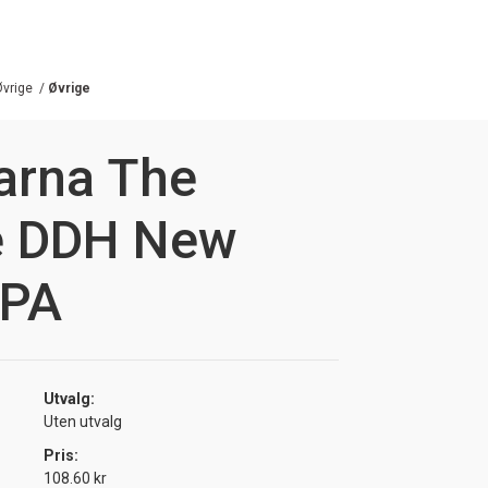
vrige
/
Øvrige
arna The
e DDH New
IPA
Utvalg:
Uten utvalg
Pris:
108.60 kr