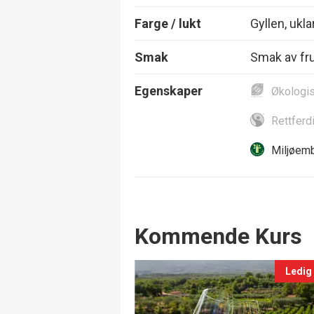
Farge / lukt
Gyllen, ukla
Smak
Smak av fru
Egenskaper
Økologi
Rettferd
Miljøemb
Events
Kommende Kurs
Ledig