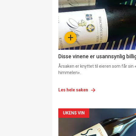
+
Disse vinene er usannsynlig billi
Årsaken er knyttet til eieren som får sin «
himmelen».
Les hele saken
Forsiden
UKENS VIN
akkurat