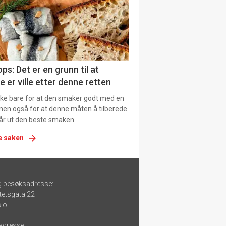
ps: Det er en grunn til at
e er ville etter denne retten
ikke bare for at den smaker godt med en
men også for at denne måten å tilberede
får ut den beste smaken.
e saken
g besøksadresse:
tetsgata 22
lo
adresse: