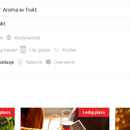
r. Aroma av frukt.
kt.
sk
Biodynamisk
ig handel
Lite gluten
Kosher
allasje
Naturvin
Oransjevin
 plass
Ledig plass