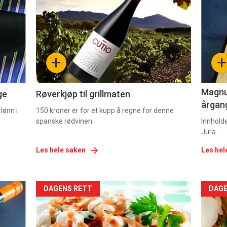
akkurat
akk
nå
nå
-
-
+
+
2
3
Magnum
ge
Røverkjøp til grillmaten
årgang
lønn i
150 kroner er for et kupp å regne for denne
spanske rødvinen.
Innhold
Jura.
Les hele saken
Les hel
Forsiden
For
DAGENS RETT
DAGE
akkurat
akk