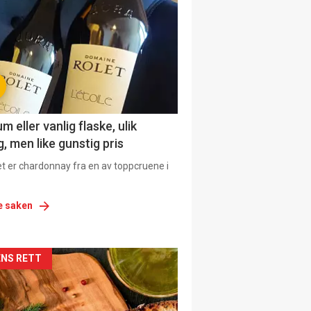
urat
 eller vanlig flaske, ulik
, men like gunstig pris
et er chardonnay fra en av toppcruene i
e saken
siden
NS RETT
urat