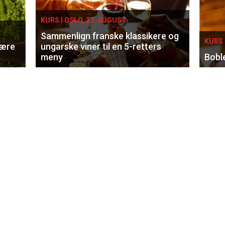
KURS I OSLO, 27. AUGUST
Sammenlign franske klassikere og
KURS 
lære
ungarske viner til en 5-retters
meny
Bobl