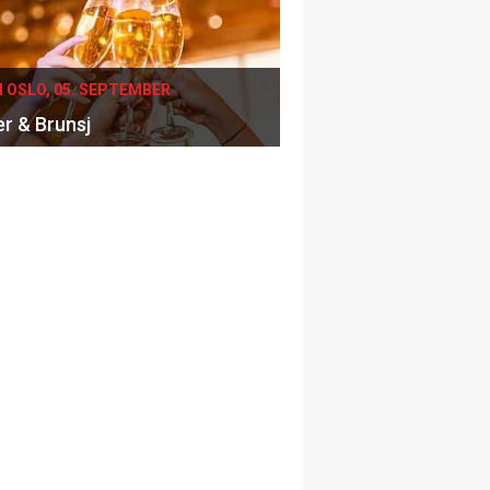
I OSLO, 05. SEPTEMBER
er & Brunsj