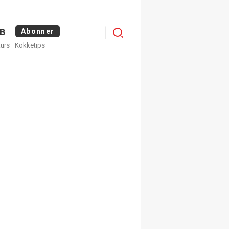
Menu
B
Abonner
kurs
Kokketips
profile
egistrer deg