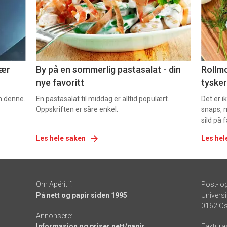
nå
nå
-
-
5
6
nær
By på en sommerlig pastasalat - din
Rollmo
nye favoritt
tysker
om denne.
En pastasalat til middag er alltid populært.
Det er 
Oppskriften er såre enkel.
snaps, 
sild på 
Les hele saken
Les hel
Om Apéritif:
Post- o
På nett og papir siden 1995
Universi
0162 Os
Annonsere:
Informasjon og priser nett/papir
Faktura