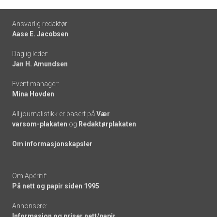
Footer
Ansvarlig redaktør:
Aase E. Jacobsen
-
Daglig leder:
links
Jan H. Amundsen
Event manager:
Mina Hovden
All journalistikk er basert på
Vær
varsom-plakaten
og
Redaktørplakaten
Om informasjonskapsler
Om Apéritif:
På nett og papir siden 1995
Annonsere:
Informasjon og priser nett/papir