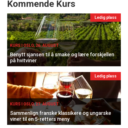
Events
Kommende Kurs
Ledig plass
KURS I OSLO, 26. AUGUST
Benytt sjansen til å smake og lære forskjellen
på hvitviner
Ledig plass
KURS I OSLO, 27. AUGUST
Sammenlign franske klassikere og ungarske
viner til en 5-retters meny