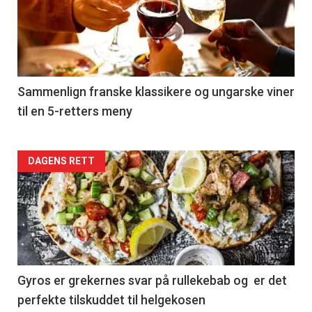
akkurat
nå
-
5
Sammenlign franske klassikere og ungarske viner
til en 5-retters meny
Forsiden
DAGENS RETT
akkurat
nå
-
6
Gyros er grekernes svar på rullekebab og er det
perfekte tilskuddet til helgekosen