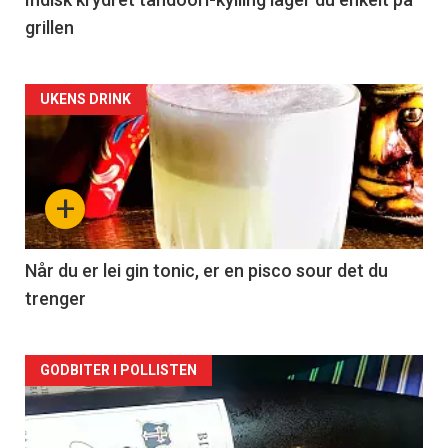
grillen
Forsiden
UKENS DRINK
akkurat
nå
+
-
2
Når du er lei gin tonic, er en pisco sour det du
trenger
Forsiden
GODBITER I POLLISTEN
akkurat