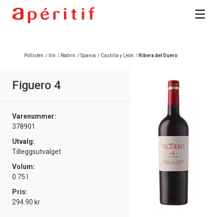
Pollisten
/
Vin
/
Rødvin
/
Spania
/
Castilla y León
/
Ribera del Duero
Figuero 4
Varenummer:
378901
Utvalg:
Tilleggsutvalget
Volum:
0.75 l
Pris:
294.90 kr