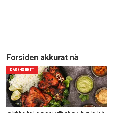
Forsiden akkurat nå
DAGENS RETT
Indisk krydret tandoori-kylling lager du enkelt på