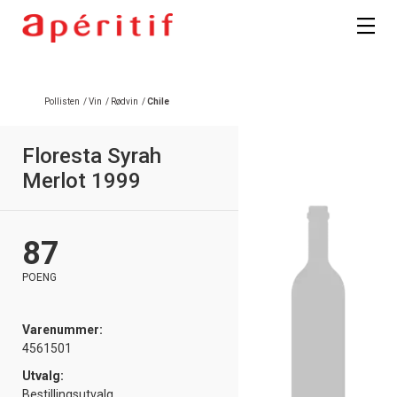
Registrer deg
Pollisten
/
Vin
/
Rødvin
/
Chile
Floresta Syrah
Merlot 1999
87
POENG
Varenummer:
4561501
Utvalg:
Bestillingsutvalg