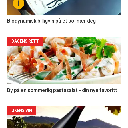
+
-
4
Biodynamisk billigvin på et pol nær deg
Forsiden
DAGENS RETT
akkurat
nå
-
5
By på en sommerlig pastasalat - din nye favoritt
Forsiden
UKENS VIN
akkurat