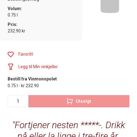
Volum:
0.75 l
Pris:
232.90 kr
Favoritt
Legg til Min vinkjeller
Bestill fra Vinmonopolet
0.75 l - kr 232.90
Utsolgt
Fortjener nesten *****-. Drikk
nå eller la ligge i tre-fire år.