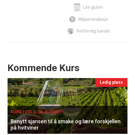
Lite gluten
Miljøemballasje
Rettferdig handel
Events
Kommende Kurs
Ledig plass
KURS I OSLO, 26. AUGUST
Benytt sjansen til å smake og lære forskjellen
på hvitviner