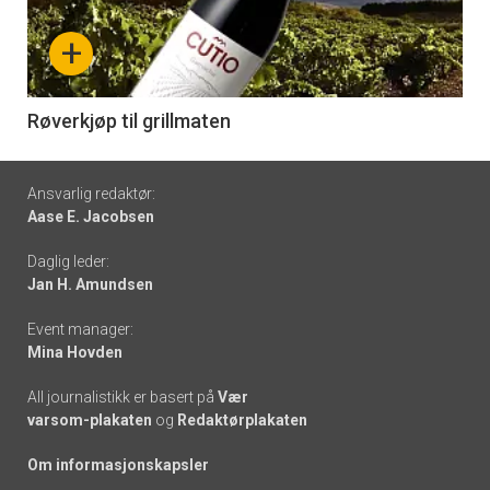
nå
+
-
6
Røverkjøp til grillmaten
Footer
Ansvarlig redaktør:
Aase E. Jacobsen
-
Daglig leder:
links
Jan H. Amundsen
Event manager:
Mina Hovden
All journalistikk er basert på
Vær
varsom-plakaten
og
Redaktørplakaten
Om informasjonskapsler