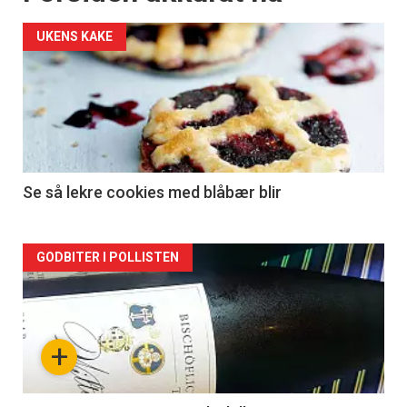
UKENS KAKE
Se så lekre cookies med blåbær blir
Forsiden
GODBITER I POLLISTEN
akkurat
nå
+
-