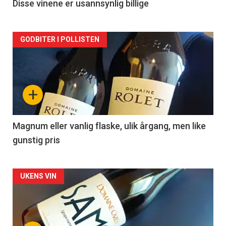
2
Disse vinene er usannsynlig billige
Forsiden
GODBITER I POLLISTEN
akkurat
nå
+
-
3
Magnum eller vanlig flaske, ulik årgang, men like
gunstig pris
Forsiden
UKENS VIN
akkurat
nå