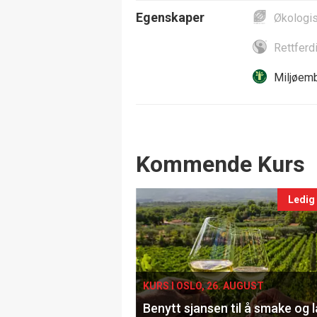
Egenskaper
Økologi
Rettferd
Miljøemb
Events
Kommende Kurs
Ledig
KURS I OSLO, 26. AUGUST
Benytt sjansen til å smake og 