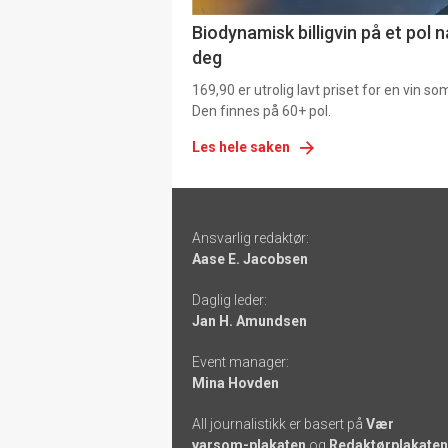
Biodynamisk billigvin på et pol 
deg
169,90 er utrolig lavt priset for en vin s
Den finnes på 60+ pol.
Les hele saken
Footer
Ansvarlig redaktør:
-
Aase E. Jacobsen
links
Daglig leder:
Jan H. Amundsen
Event manager:
Mina Hovden
All journalistikk er basert på
Vær
varsom-plakaten
og
Redaktørplakaten