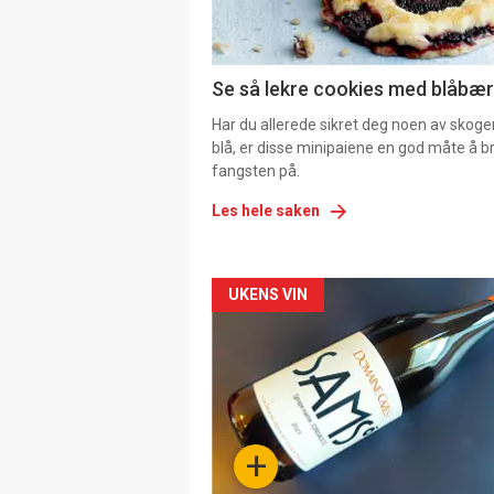
Se så lekre cookies med blåbær 
Har du allerede sikret deg noen av skoge
blå, er disse minipaiene en god måte å b
fangsten på.
Les hele saken
Forsiden
UKENS VIN
akkurat
nå
-
+
4