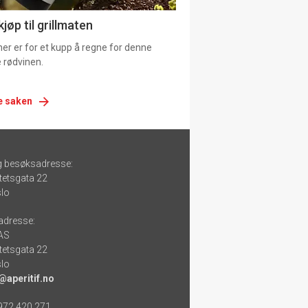
jøp til grillmaten
er er for et kupp å regne for denne
 rødvinen.
e saken
g besøksadresse:
tetsgata 22
lo
adresse:
 AS
tetsgata 22
lo
@aperitif.no
 972 420 271