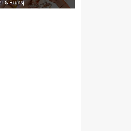
er & Brunsj