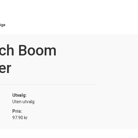
ige
uch Boom
er
Utvalg:
Uten utvalg
Pris:
97.90 kr