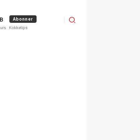
Menu
B
Abonner
kurs
Kokketips
profile
egistrer deg