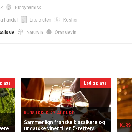
sk
Biodynamisk
ig handel
Lite gluten
Kosher
allasje
Naturvin
Oransjevin
 plass
Ledig plass
KURS I OSLO, 27. AUGUST
Sammenlign franske klassikere og
KURS 
lære
ungarske viner til en 5-retters