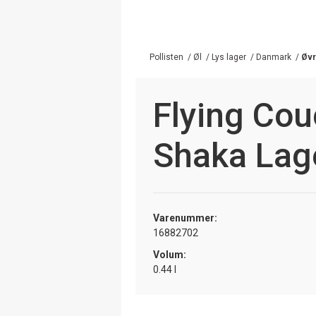
Pollisten
/
Øl
/
Lys lager
/
Danmark
/
Øvr
Flying Co
Shaka Lag
Varenummer:
16882702
Volum:
0.44 l