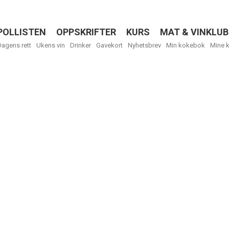
POLLISTEN
OPPSKRIFTER
KURS
MAT & VINKLUB
Menu
Dagens rett
Ukens vin
Drinker
Gavekort
Nyhetsbrev
Min kokebok
Mine 
R