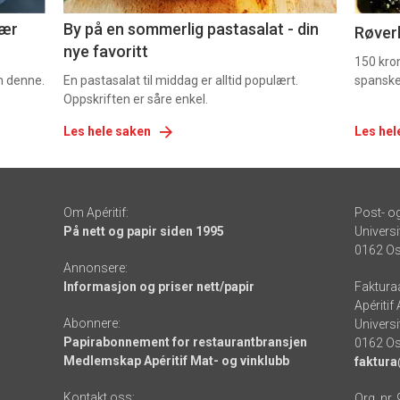
nær
By på en sommerlig pastasalat - din
Røverk
nye favoritt
150 kron
om denne.
En pastasalat til middag er alltid populært.
spanske
Oppskriften er såre enkel.
Les hele saken
Les hel
Om Apéritif:
Post- o
På nett og papir siden 1995
Universi
0162 Os
Annonsere:
Informasjon og priser nett/papir
Faktura
Apéritif
Abonnere:
Universi
Papirabonnement for restaurantbransjen
0162 Os
Medlemskap Apéritif Mat- og vinklubb
faktura
Kontakt oss:
Org. nr.