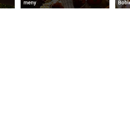
meny
Bobl