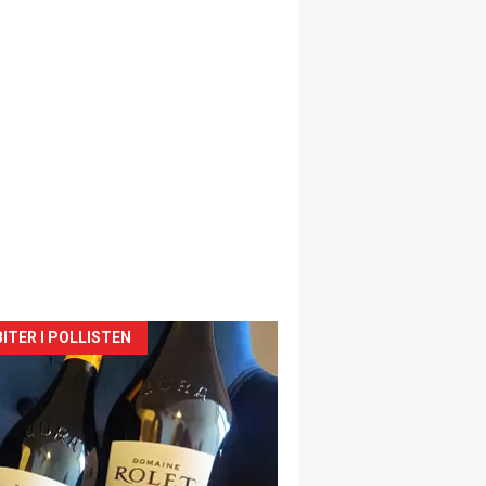
siden
ITER I POLLISTEN
urat