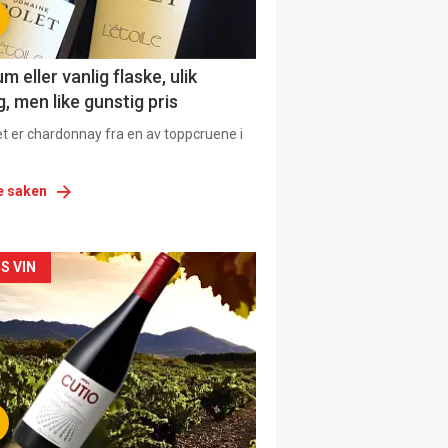
 eller vanlig flaske, ulik
, men like gunstig pris
et er chardonnay fra en av toppcruene i
e saken
siden
S VIN
urat