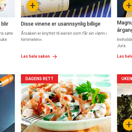
+
+
2
3
Magnum
blir
Disse vinene er usannsynlig billige
årgang
ns søte
Årsaken er knyttet til eieren som får sin «lønn i
ruke
himmelen».
Innhold
Jura.
Les hele saken
Les hel
Forsiden
For
DAGENS RETT
UKEN
akkurat
akk
nå
nå
-
-
+
5
6