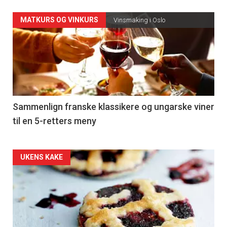
Forsiden
MATKURS OG VINKURS
Vinsmaking i Oslo
akkurat
nå
-
5
Sammenlign franske klassikere og ungarske viner
til en 5-retters meny
Forsiden
UKENS KAKE
akkurat
nå
-