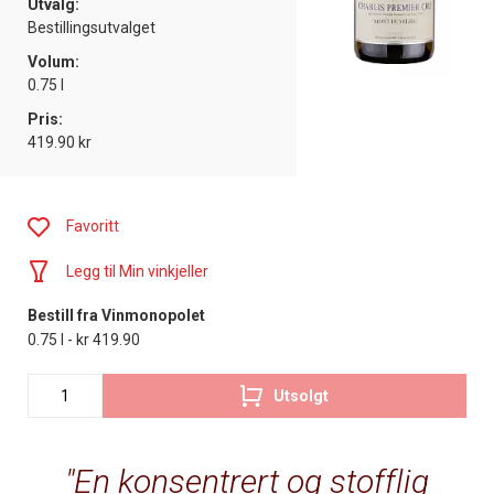
Utvalg:
Bestillingsutvalget
Volum:
0.75 l
Pris:
419.90 kr
Favoritt
Legg til Min vinkjeller
Bestill fra Vinmonopolet
0.75 l - kr 419.90
Utsolgt
En konsentrert og stofflig