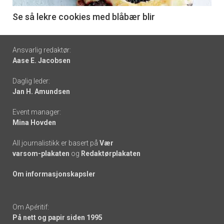
6
Se så lekre cookies med blåbær blir
Footer
Ansvarlig redaktør:
Aase E. Jacobsen
-
Daglig leder:
links
Jan H. Amundsen
Event manager:
Mina Hovden
All journalistikk er basert på
Vær
varsom-plakaten
og
Redaktørplakaten
Om informasjonskapsler
Om Apéritif:
På nett og papir siden 1995