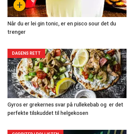
+
Når du er lei gin tonic, er en pisco sour det du
trenger
Forsiden
DAGENS RETT
akkurat
nå
-
2
Gyros er grekernes svar på rullekebab og er det
perfekte tilskuddet til helgekosen