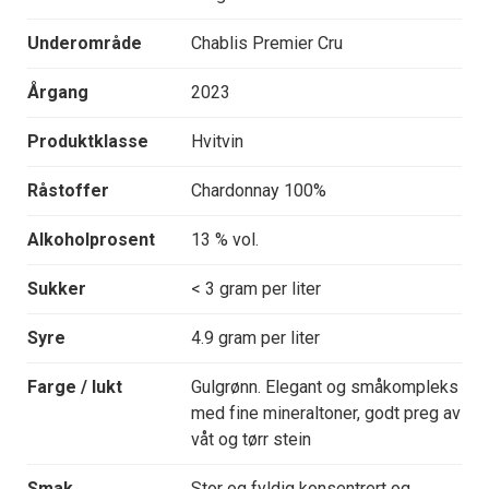
Underområde
Chablis Premier Cru
Årgang
2023
Produktklasse
Hvitvin
Råstoffer
Chardonnay 100%
Alkoholprosent
13 % vol.
Sukker
< 3 gram per liter
Syre
4.9 gram per liter
Farge / lukt
Gulgrønn. Elegant og småkompleks
med fine mineraltoner, godt preg av
våt og tørr stein
Smak
Stor og fyldig konsentrert og