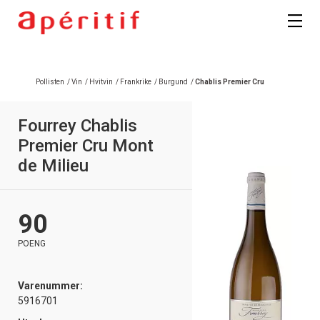
Registrer deg
Pollisten
/
Vin
/
Hvitvin
/
Frankrike
/
Burgund
/
Chablis Premier Cru
Fourrey Chablis
Premier Cru Mont
de Milieu
90
POENG
Varenummer:
5916701