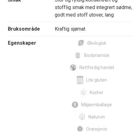
stofflig smak med integrert sødme,
godt med stoff utover, lang
Bruksområde
Kraftig sjømat
Egenskaper
Økologisk
Biodynamisk
Rettferdig handel
Lite gluten
Kosher
Miljøemballasje
Naturvin
Oransjevin