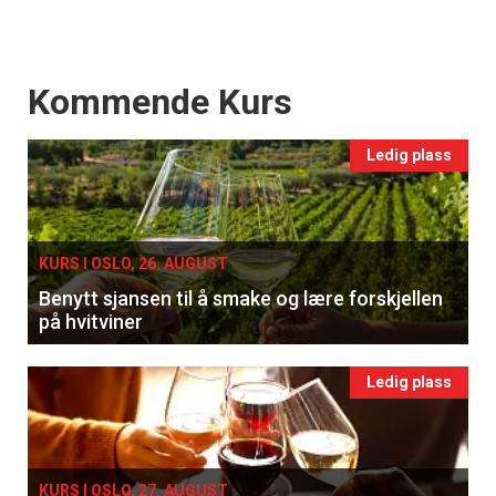
Events
Kommende Kurs
Ledig plass
KURS I OSLO, 26. AUGUST
Benytt sjansen til å smake og lære forskjellen
på hvitviner
Ledig plass
KURS I OSLO, 27. AUGUST