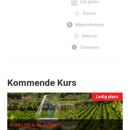
Lite gluten
Kosher
Miljøemballasje
Naturvin
Oransjevin
Events
Kommende Kurs
Ledig plass
KURS I OSLO, 26. AUGUST