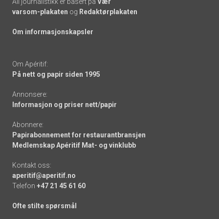
All journalistikk er basert på
Vær
varsom-plakaten
og
Redaktørplakaten
Om informasjonskapsler
Om Apéritif:
På nett og papir siden 1995
Annonsere:
Informasjon og priser nett/papir
Abonnere:
Papirabonnement for restaurantbransjen
Medlemskap Apéritif Mat- og vinklubb
Kontakt oss:
aperitif@aperitif.no
Telefon
+47 21 45 61 60
Ofte stilte spørsmål