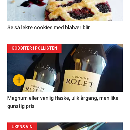
nå
-
2
Se så lekre cookies med blåbær blir
Forsiden
GODBITER I POLLISTEN
akkurat
nå
+
-
3
Magnum eller vanlig flaske, ulik årgang, men like
gunstig pris
Forsiden
UKENS VIN