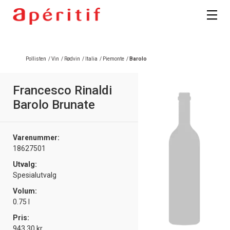
Pollisten
/
Vin
/
Rødvin
/
Italia
/
Piemonte
/
Barolo
Francesco Rinaldi
Barolo Brunate
Varenummer:
18627501
Utvalg:
Spesialutvalg
Volum:
0.75 l
Pris:
943.30 kr