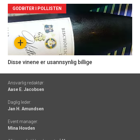
Forsiden
GODBITER I POLLISTEN
akkurat
nå
+
-
6
Disse vinene er usannsynlig billige
Footer
Ansvarlig redaktør:
Aase E. Jacobsen
-
Daglig leder:
links
Jan H. Amundsen
Event manager:
Mina Hovden