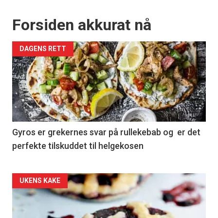
Forsiden akkurat nå
DAGENS RETT
Gyros er grekernes svar på rullekebab og er det
perfekte tilskuddet til helgekosen
Forsiden
UKENS KAKE
akkurat