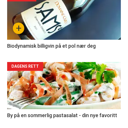
akkurat
nå
+
-
4
Biodynamisk billigvin på et pol nær deg
Forsiden
DAGENS RETT
akkurat
nå
-
5
By på en sommerlig pastasalat - din nye favoritt