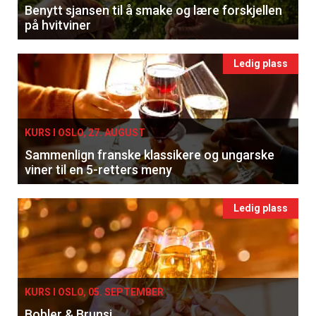
Benytt sjansen til å smake og lære forskjellen
på hvitviner
Ledig plass
KURS I OSLO, 27. AUGUST
Sammenlign franske klassikere og ungarske
viner til en 5-retters meny
Ledig plass
KURS I OSLO, 05. SEPTEMBER
Bobler & Brunsj