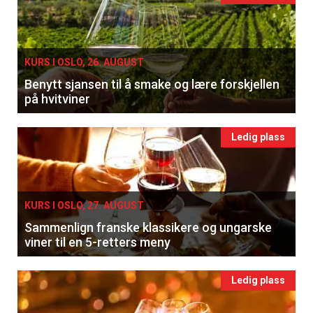
KURS I OSLO, 26. AUGUST
Benytt sjansen til å smake og lære forskjellen
på hvitviner
Ledig plass
KURS I OSLO, 27. AUGUST
Sammenlign franske klassikere og ungarske
viner til en 5-retters meny
Ledig plass