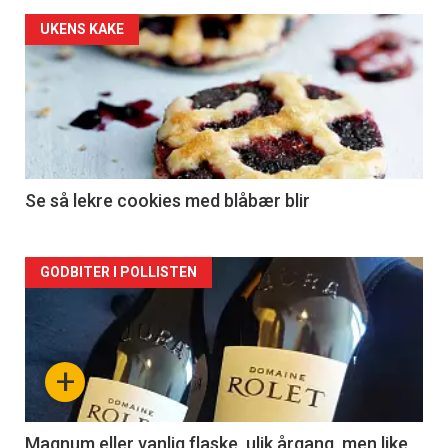
Forsiden
UKENS KAKE
akkurat
nå
-
2
Se så lekre cookies med blåbær blir
Forsiden
GODBITER I POLLISTEN
akkurat
nå
+
-
3
Magnum eller vanlig flaske, ulik årgang, men like