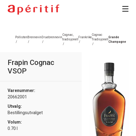
Registrer deg
Cognac,
Cognac
Pollisten
Brennevin
Druebrennevin
Frankrike
Grande
tradisjonell
Tradisjonell
/
/
/
/
Champagne
/
/
Frapin Cognac
VSOP
Varenummer:
20662001
Utvalg:
Bestillingsutvalget
Volum:
0.70 l