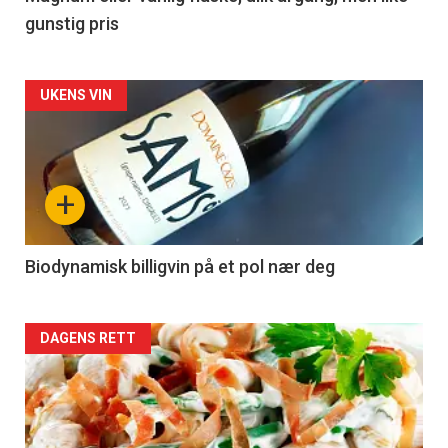
gunstig pris
Forsiden
UKENS VIN
akkurat
nå
+
-
4
Biodynamisk billigvin på et pol nær deg
Forsiden
DAGENS RETT
akkurat
nå