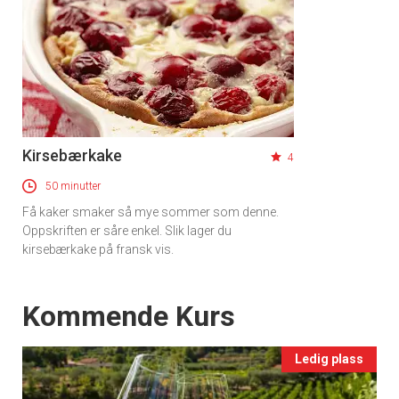
Kirsebærkake
4
50 minutter
Få kaker smaker så mye sommer som denne.
Oppskriften er såre enkel. Slik lager du
kirsebærkake på fransk vis.
Events
Kommende Kurs
Ledig plass