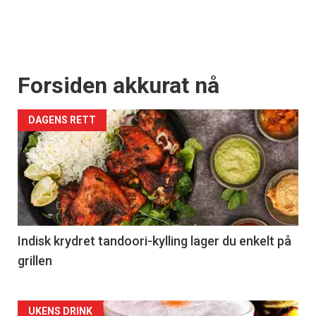
Forsiden akkurat nå
DAGENS RETT
Indisk krydret tandoori-kylling lager du enkelt på
grillen
Forsiden
UKENS DRINK