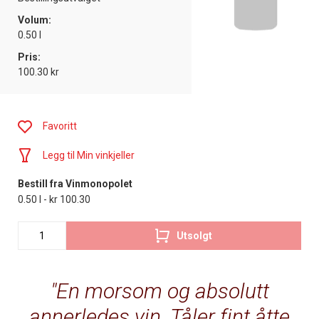
Volum:
0.50 l
Pris:
100.30 kr
Favoritt
Legg til Min vinkjeller
Bestill fra Vinmonopolet
0.50 l - kr 100.30
Utsolgt
En morsom og absolutt
annerledes vin. Tåler fint åtte