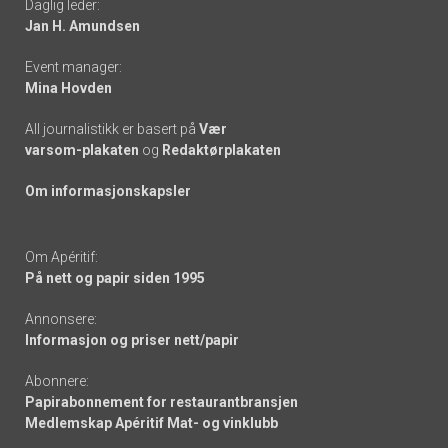
Daglig leder:
links
Jan H. Amundsen
Event manager:
Mina Hovden
All journalistikk er basert på
Vær
varsom-plakaten
og
Redaktørplakaten
Om informasjonskapsler
Om Apéritif:
På nett og papir siden 1995
Annonsere:
Informasjon og priser nett/papir
Abonnere:
Papirabonnement for restaurantbransjen
Medlemskap Apéritif Mat- og vinklubb