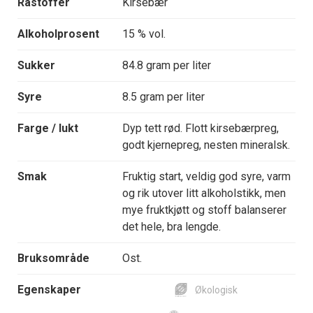
Råstoffer
Kirsebær
Alkoholprosent
15 % vol.
Sukker
84.8 gram per liter
Syre
8.5 gram per liter
Farge / lukt
Dyp tett rød. Flott kirsebærpreg,
godt kjernepreg, nesten mineralsk.
Smak
Fruktig start, veldig god syre, varm
og rik utover litt alkoholstikk, men
mye fruktkjøtt og stoff balanserer
det hele, bra lengde.
Bruksområde
Ost.
Egenskaper
Økologisk