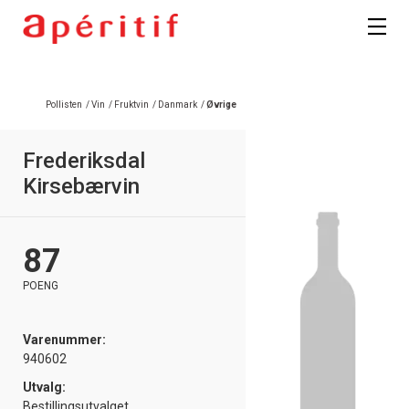
Registrer deg
Pollisten
/
Vin
/
Fruktvin
/
Danmark
/
Øvrige
Frederiksdal
Kirsebærvin
87
POENG
Varenummer:
940602
Utvalg:
Bestillingsutvalget