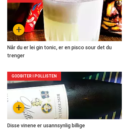
akkurat
nå
+
-
2
Når du er lei gin tonic, er en pisco sour det du
trenger
Forsiden
GODBITER I POLLISTEN
akkurat
nå
+
-
3
Disse vinene er usannsynlig billige