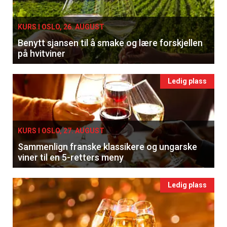
KURS I OSLO, 26. AUGUST
Benytt sjansen til å smake og lære forskjellen
på hvitviner
Ledig plass
KURS I OSLO, 27. AUGUST
Sammenlign franske klassikere og ungarske
viner til en 5-retters meny
Ledig plass