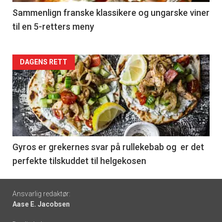
5
Sammenlign franske klassikere og ungarske viner
til en 5-retters meny
Forsiden
DAGENS RETT
akkurat
nå
-
6
Gyros er grekernes svar på rullekebab og er det
perfekte tilskuddet til helgekosen
Footer
Ansvarlig redaktør:
Aase E. Jacobsen
-