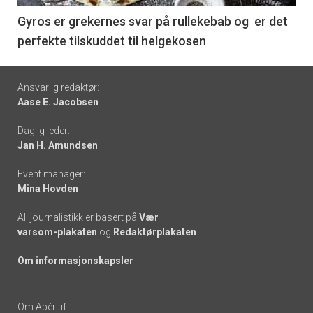
6
Gyros er grekernes svar på rullekebab og er det
perfekte tilskuddet til helgekosen
Footer
Ansvarlig redaktør:
Aase E. Jacobsen
-
Daglig leder:
links
Jan H. Amundsen
Event manager:
Mina Hovden
All journalistikk er basert på
Vær
varsom-plakaten
og
Redaktørplakaten
Om informasjonskapsler
Om Apéritif: