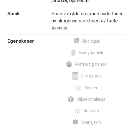
jordbær, bjørnebær.
Smak
Smak av røde bær med undertoner
av skogbunn strukturert av faste
tanniner.
Egenskaper
Økologisk
Biodynamisk
Rettferdig handel
Lite gluten
Kosher
Miljøemballasje
Naturvin
Oransjevin