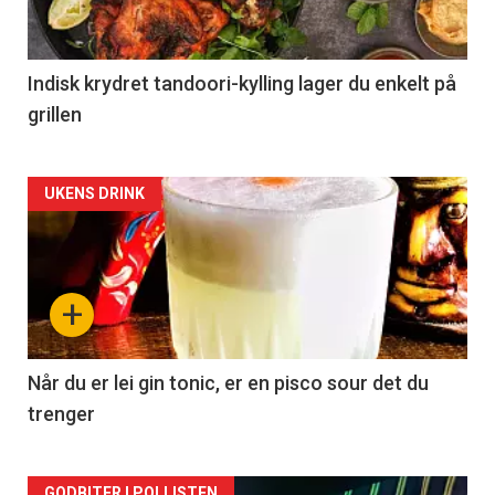
Indisk krydret tandoori-kylling lager du enkelt på
grillen
Forsiden
UKENS DRINK
akkurat
nå
+
-
2
Når du er lei gin tonic, er en pisco sour det du
trenger
GODBITER I POLLISTEN