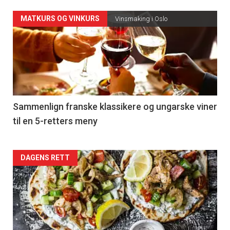
Forsiden
MATKURS OG VINKURS
Vinsmaking i Oslo
akkurat
nå
-
5
Sammenlign franske klassikere og ungarske viner
til en 5-retters meny
Forsiden
DAGENS RETT
akkurat
nå
-