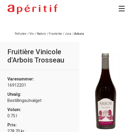
Pollisten
/
Vin
/
Rødvin
/
Frankrike
/
Jura
/
Arbois
Fruitière Vinicole
d'Arbois Trosseau
Varenummer:
16912201
Utvalg:
Bestillingsutvalget
Volum:
0.75 l
Pris:
278.70 kr