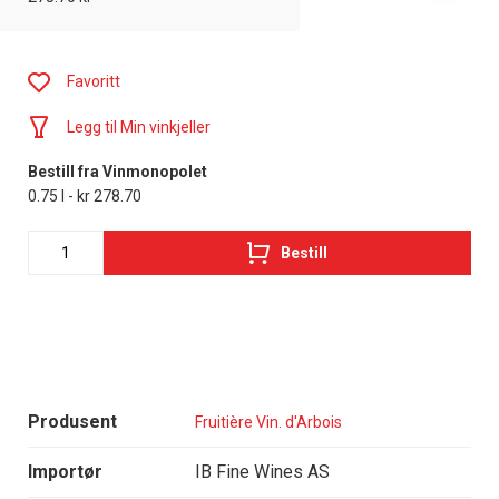
Favoritt
Legg til Min vinkjeller
Bestill fra Vinmonopolet
0.75 l - kr 278.70
Bestill
Produsent
Fruitière Vin. d'Arbois
Importør
IB Fine Wines AS