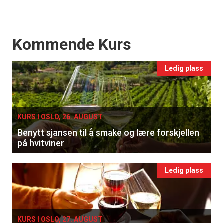
Events
Kommende Kurs
Ledig plass
KURS I OSLO, 26. AUGUST
Benytt sjansen til å smake og lære forskjellen
på hvitviner
Ledig plass
KURS I OSLO, 27. AUGUST