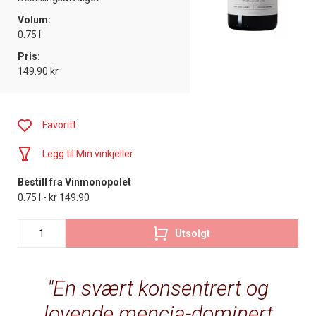
Volum:
0.75 l
Pris:
149.90 kr
Favoritt
Legg til Min vinkjeller
Bestill fra Vinmonopolet
0.75 l - kr 149.90
Utsolgt
En svært konsentrert og
lovende mencia-dominert