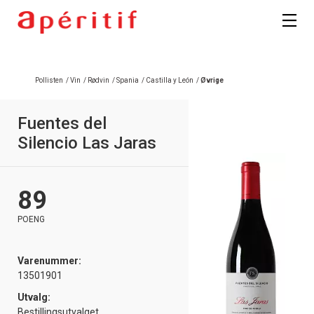
Registrer deg
Pollisten
/
Vin
/
Rødvin
/
Spania
/
Castilla y León
/
Øvrige
Fuentes del
Silencio Las Jaras
89
POENG
Varenummer:
13501901
Utvalg:
Bestillingsutvalget