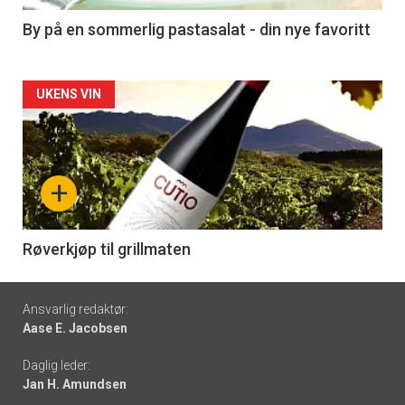
5
By på en sommerlig pastasalat - din nye favoritt
Forsiden
UKENS VIN
akkurat
nå
+
-
6
Røverkjøp til grillmaten
Footer
Ansvarlig redaktør:
Aase E. Jacobsen
-
Daglig leder:
links
Jan H. Amundsen