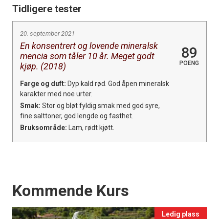
Tidligere tester
20. september 2021
En konsentrert og lovende mineralsk
89
mencia som tåler 10 år. Meget godt
POENG
kjøp. (2018)
Farge og duft:
Dyp kald rød. God åpen mineralsk
karakter med noe urter.
Smak:
Stor og bløt fyldig smak med god syre,
fine salttoner, god lengde og fasthet.
Bruksområde:
Lam, rødt kjøtt.
Events
Kommende Kurs
Ledig plass