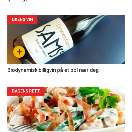
Forsiden
UKENS VIN
akkurat
nå
+
-
4
Biodynamisk billigvin på et pol nær deg
Forsiden
DAGENS RETT
akkurat
nå
-