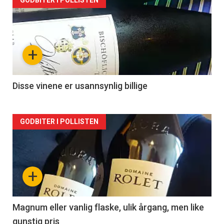
Forsiden
akkurat
nå
+
-
2
Disse vinene er usannsynlig billige
Forsiden
GODBITER I POLLISTEN
akkurat
nå
+
-
3
Magnum eller vanlig flaske, ulik årgang, men like
gunstig pris