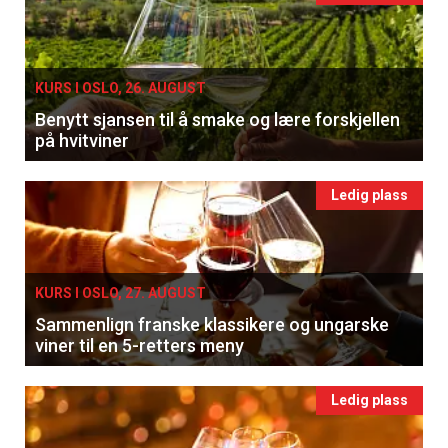
KURS I OSLO, 26. AUGUST
Benytt sjansen til å smake og lære forskjellen
på hvitviner
Ledig plass
KURS I OSLO, 27. AUGUST
Sammenlign franske klassikere og ungarske
viner til en 5-retters meny
Ledig plass