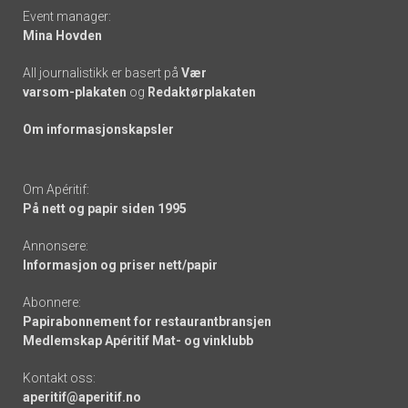
Event manager:
Mina Hovden
All journalistikk er basert på
Vær
varsom-plakaten
og
Redaktørplakaten
Om informasjonskapsler
Om Apéritif:
På nett og papir siden 1995
Annonsere:
Informasjon og priser nett/papir
Abonnere:
Papirabonnement for restaurantbransjen
Medlemskap Apéritif Mat- og vinklubb
Kontakt oss:
aperitif@aperitif.no