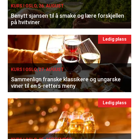
KURS I OSLO, 26. AUGUST
Benytt sjansen til å smake og lære forskjellen
på hvitviner
Ledig plass
KURS I OSLO, 27. AUGUST
Sammenlign franske klassikere og ungarske
viner til en 5-retters meny
Ledig plass