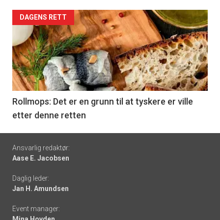
Forsiden
DAGENS RETT
akkurat
nå
-
6
Rollmops: Det er en grunn til at tyskere er ville
etter denne retten
Footer
Ansvarlig redaktør:
Aase E. Jacobsen
-
Daglig leder:
links
Jan H. Amundsen
Event manager:
Mina Hovden