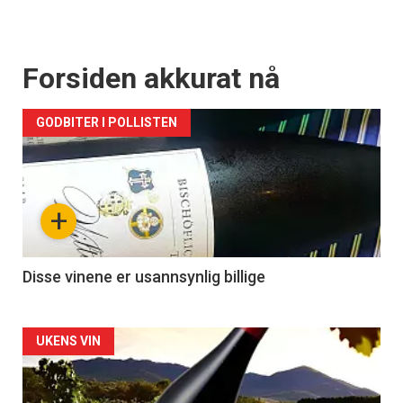
Forsiden akkurat nå
GODBITER I POLLISTEN
+
Disse vinene er usannsynlig billige
Forsiden
UKENS VIN
akkurat