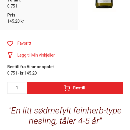
Volum:
0.75 l
Pris:
145.20 kr
Favoritt
Legg til Min vinkjeller
Bestill fra Vinmonopolet
0.75 l - kr 145.20
Bestill
En litt sødmefylt feinherb-type
riesling, tåler 4-5 år