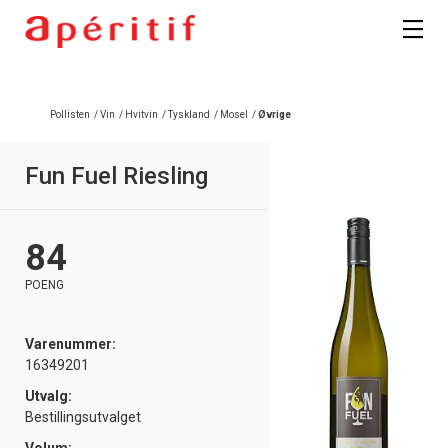
Registrer deg
Pollisten
/
Vin
/
Hvitvin
/
Tyskland
/
Mosel
/
Øvrige
Fun Fuel Riesling
84
POENG
Varenummer:
16349201
Utvalg:
Bestillingsutvalget