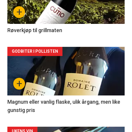
nå
+
-
2
Røverkjøp til grillmaten
Forsiden
GODBITER I POLLISTEN
akkurat
nå
+
-
3
Magnum eller vanlig flaske, ulik årgang, men like
gunstig pris
UKENS VIN