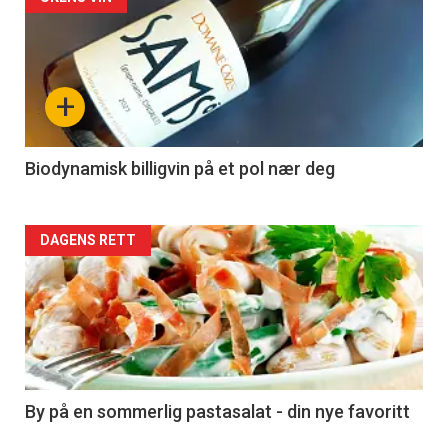
Forsiden
akkurat
nå
+
-
4
Biodynamisk billigvin på et pol nær deg
Forsiden
DAGENS RETT
akkurat
nå
-
5
By på en sommerlig pastasalat - din nye favoritt