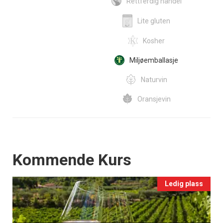
Rettferdig handel
Lite gluten
Kosher
Miljøemballasje
Naturvin
Oransjevin
Events
Kommende Kurs
Ledig plass