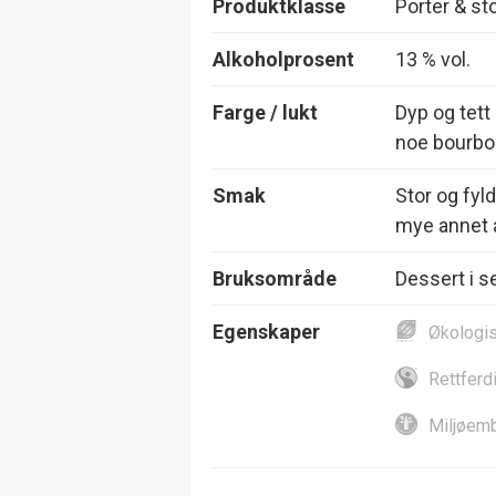
Produktklasse
Porter & st
Alkoholprosent
13 % vol.
Farge / lukt
Dyp og tet
noe bourb
Smak
Stor og fyl
mye annet a
Bruksområde
Dessert i s
Egenskaper
Økologi
Rettferd
Miljøemb