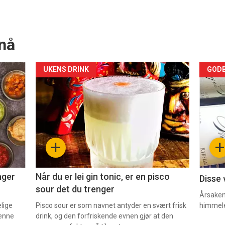
nå
Forsiden
For
UKENS DRINK
GODB
akkurat
akk
nå
nå
-
-
+
+
2
3
ager
Når du er lei gin tonic, er en pisco
Disse 
sour det du trenger
Årsaken 
elige
Pisco sour er som navnet antyder en svært frisk
himmel
denne
drink, og den forfriskende evnen gjør at den