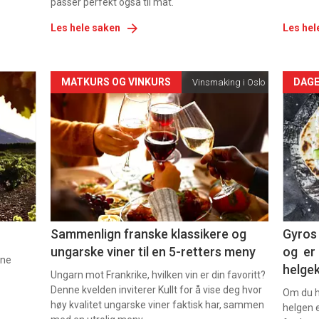
passer perfekt også til mat.
Les hele saken
Les hel
Forsiden
For
MATKURS OG VINKURS
DAGE
Vinsmaking i Oslo
akkurat
akk
nå
nå
-
-
5
6
Sammenlign franske klassikere og
Gyros 
ungarske viner til en 5-retters meny
og er 
nne
helge
Ungarn mot Frankrike, hvilken vin er din favoritt?
Denne kvelden inviterer Kullt for å vise deg hvor
Om du ha
høy kvalitet ungarske viner faktisk har, sammen
helgen e