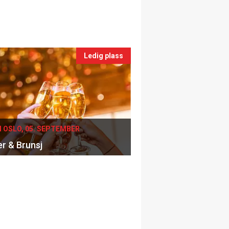
Ledig plass
I OSLO, 05. SEPTEMBER
er & Brunsj