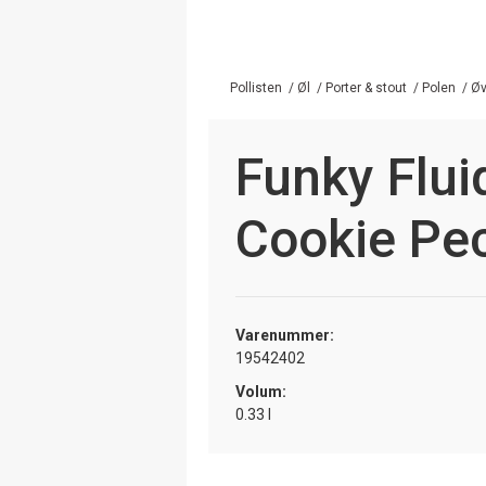
Pollisten
/
Øl
/
Porter & stout
/
Polen
/
Øv
Funky Flui
Cookie Pe
Varenummer:
19542402
Volum:
0.33 l