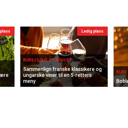
 plass
Ledig plass
KURS I OSLO, 27. AUGUST
Sammenlign franske klassikere og
KURS 
lære
ungarske viner til en 5-retters
meny
Bobl