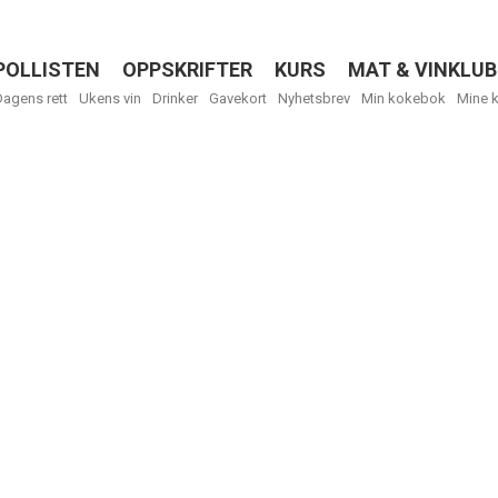
POLLISTEN
OPPSKRIFTER
KURS
MAT & VINKLUB
Menu
Dagens rett
Ukens vin
Drinker
Gavekort
Nyhetsbrev
Min kokebok
Mine 