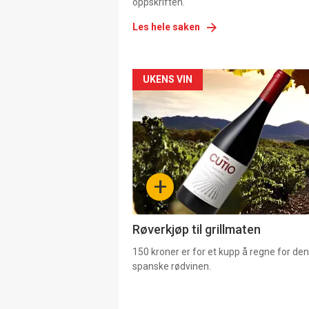
oppskriften.
Les hele saken
Forsiden
UKENS VIN
akkurat
nå
-
+
4
Røverkjøp til grillmaten
150 kroner er for et kupp å regne for de
spanske rødvinen.