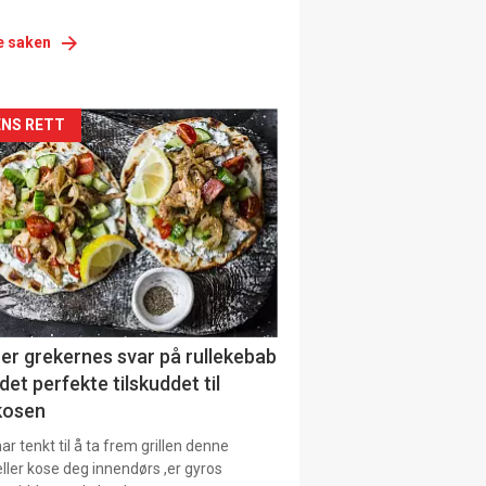
e saken
siden
NS RETT
urat
er grekernes svar på rullekebab
det perfekte tilskuddet til
kosen
r tenkt til å ta frem grillen denne
ller kose deg innendørs ,er gyros