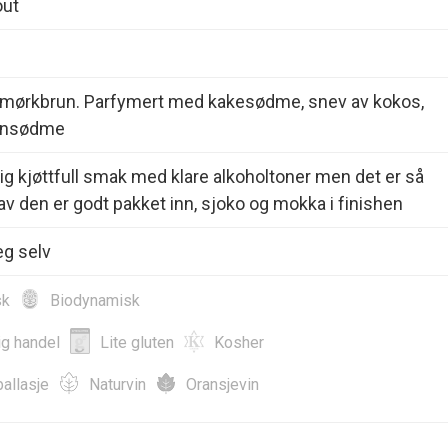
out
t mørkbrun. Parfymert med kakesødme, snev av kokos,
onsødme
dig kjøttfull smak med klare alkoholtoner men det er så
v den er godt pakket inn, sjoko og mokka i finishen
eg selv
sk
Biodynamisk
ig handel
Lite gluten
Kosher
allasje
Naturvin
Oransjevin