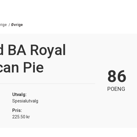
rige
/
Øvrige
d BA Royal
can Pie
86
POENG
Utvalg:
Spesialutvalg
Pris:
225.50 kr