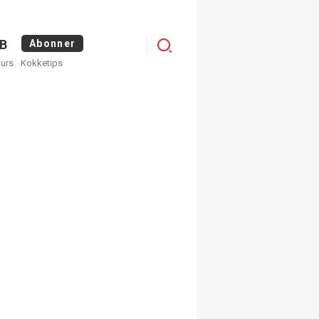
Menu
B
Abonner
kurs
Kokketips
profile