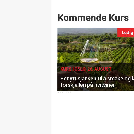
Events
Kommende Kurs
Ledig
KURS I OSLO, 26. AUGUST
Benytt sjansen til å smake og 
forskjellen på hvitviner