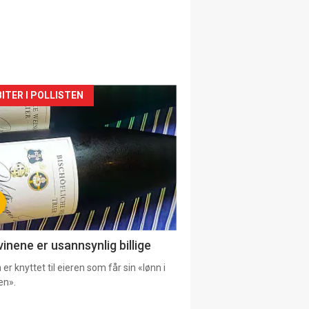
siden
ITER I POLLISTEN
urat
vinene er usannsynlig billige
er knyttet til eieren som får sin «lønn i
en».