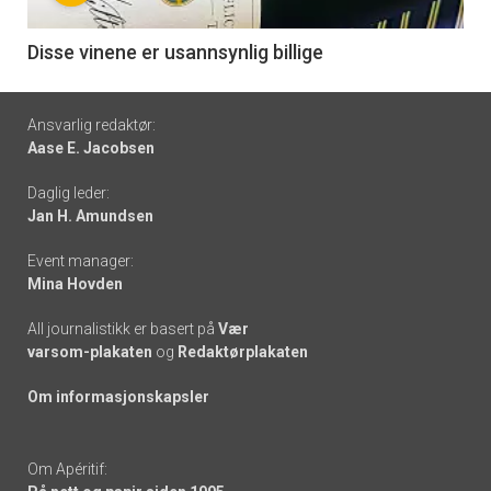
-
6
Disse vinene er usannsynlig billige
Footer
Ansvarlig redaktør:
Aase E. Jacobsen
-
Daglig leder:
links
Jan H. Amundsen
Event manager:
Mina Hovden
All journalistikk er basert på
Vær
varsom-plakaten
og
Redaktørplakaten
Om informasjonskapsler
Om Apéritif: