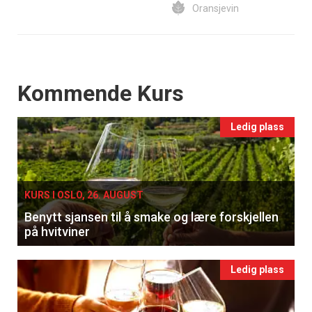
Oransjevin
Events
Kommende Kurs
Ledig plass
KURS I OSLO, 26. AUGUST
Benytt sjansen til å smake og lære forskjellen
på hvitviner
Ledig plass