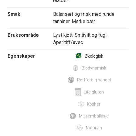
blåbær.
Smak
Balansert og frisk med runde
tanniner. Mørke bær.
Bruksområde
Lyst kjøtt, Småvilt og fugl,
Aperitiff/avec
Egenskaper
Økologisk
Biodynamisk
Rettferdig handel
Lite gluten
Kosher
Miljøemballasje
Naturvin