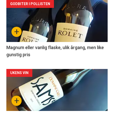
Forsiden
GODBITER I POLLISTEN
akkurat
nå
+
-
3
Magnum eller vanlig flaske, ulik årgang, men like
gunstig pris
Forsiden
UKENS VIN
akkurat
nå
+
-