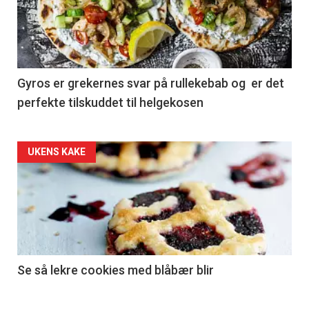
Gyros er grekernes svar på rullekebab og er det
perfekte tilskuddet til helgekosen
Forsiden
UKENS KAKE
akkurat
nå
-
2
Se så lekre cookies med blåbær blir