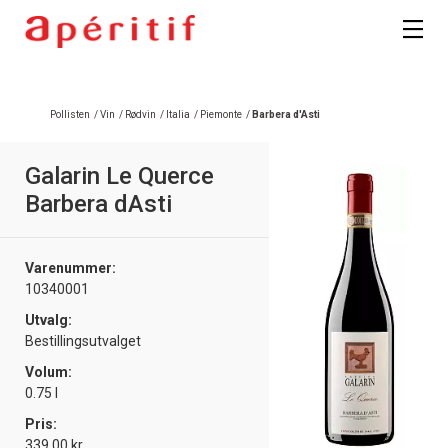
Registrer deg
Pollisten
/
Vin
/
Rødvin
/
Italia
/
Piemonte
/
Barbera d'Asti
Galarin Le Querce
Barbera dAsti
Varenummer:
10340001
Utvalg:
Bestillingsutvalget
Volum:
0.75 l
Pris:
339.00 kr