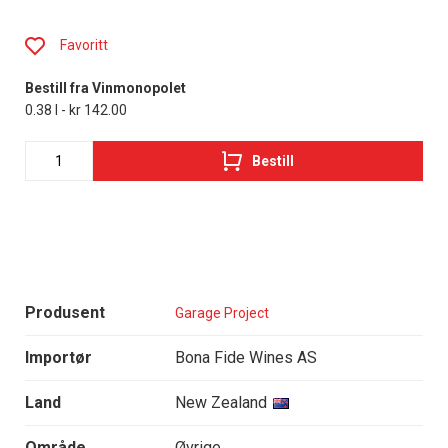
Favoritt
Bestill fra Vinmonopolet
0.38 l - kr 142.00
Bestill
Produsent
Garage Project
Importør
Bona Fide Wines AS
Land
New Zealand
Område
Øvrige