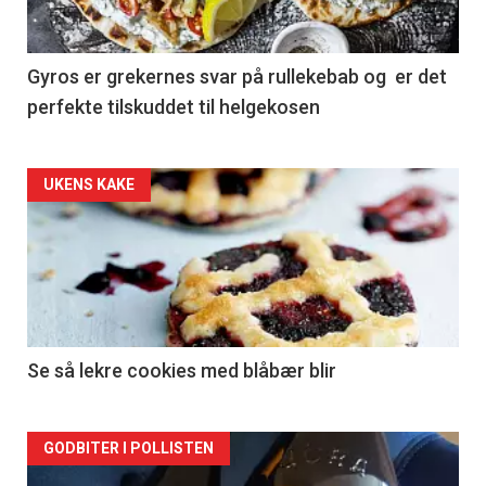
Gyros er grekernes svar på rullekebab og er det
perfekte tilskuddet til helgekosen
Forsiden
UKENS KAKE
akkurat
nå
-
2
Se så lekre cookies med blåbær blir
Forsiden
GODBITER I POLLISTEN