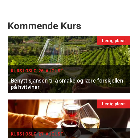
Events
Kommende Kurs
Ledig plass
KURS I OSLO, 26. AUGUST
Benytt sjansen til å smake og lære forskjellen
på hvitviner
Ledig plass
KURS I OSLO, 27. AUGUST