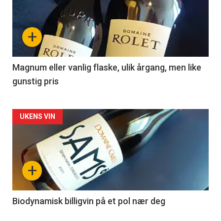
akkurat
nå
+
-
3
Magnum eller vanlig flaske, ulik årgang, men like
gunstig pris
Forsiden
UKENS VIN
akkurat
nå
+
-
4
Biodynamisk billigvin på et pol nær deg