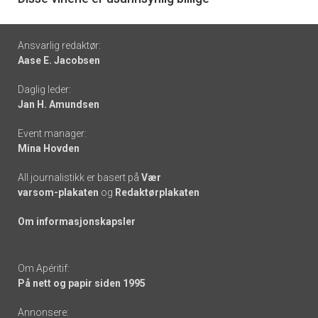
Footer
Ansvarlig redaktør:
Aase E. Jacobsen
-
Daglig leder:
links
Jan H. Amundsen
Event manager:
Mina Hovden
All journalistikk er basert på
Vær
varsom-plakaten
og
Redaktørplakaten
Om informasjonskapsler
Om Apéritif:
På nett og papir siden 1995
Annonsere: