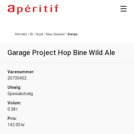
Registrer deg
Pollisten
/
Øl
/
Surøl
/
New Zealand
/
Øvrige
Garage Project Hop Bine Wild Ale
Varenummer:
20735402
Utvalg:
Spesialutvalg
Volum:
0.38 l
Pris:
142.00 kr