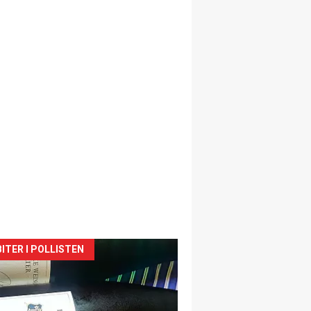
siden
ITER I POLLISTEN
urat