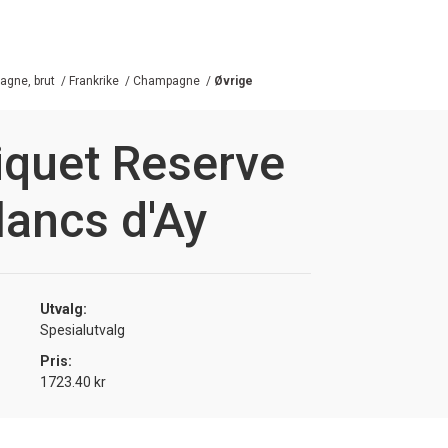
gne, brut
/
Frankrike
/
Champagne
/
Øvrige
iquet Reserve
lancs d'Ay
Utvalg:
Spesialutvalg
Pris:
1723.40 kr