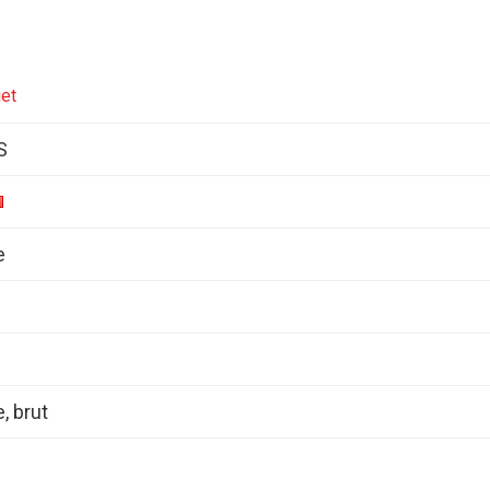
et
S
e
 brut