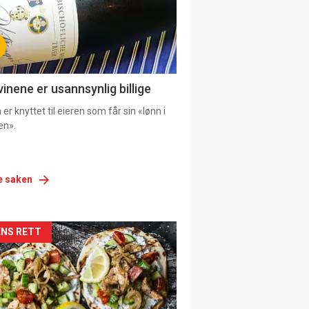
vinene er usannsynlig billige
er knyttet til eieren som får sin «lønn i
en».
e saken
siden
NS RETT
urat