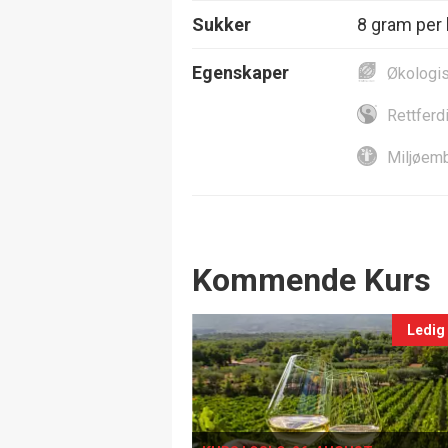
Sukker
8 gram per l
Egenskaper
Økologi
Rettferd
Miljøemb
Events
Kommende Kurs
Ledig