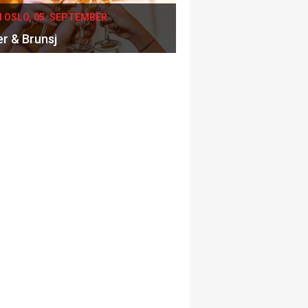
I OSLO, 05. SEPTEMBER
er & Brunsj