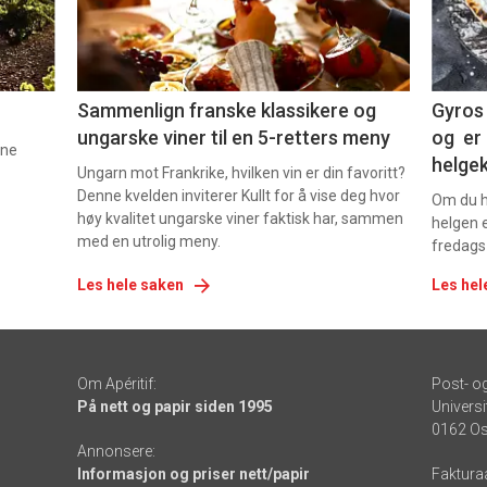
-
-
5
6
Sammenlign franske klassikere og
Gyros 
ungarske viner til en 5-retters meny
og er 
nne
helge
Ungarn mot Frankrike, hvilken vin er din favoritt?
Denne kvelden inviterer Kullt for å vise deg hvor
Om du ha
høy kvalitet ungarske viner faktisk har, sammen
helgen e
med en utrolig meny.
fredags
Les hele saken
Les hel
Om Apéritif:
Post- o
På nett og papir siden 1995
Universi
0162 Os
Annonsere:
Informasjon og priser nett/papir
Faktura