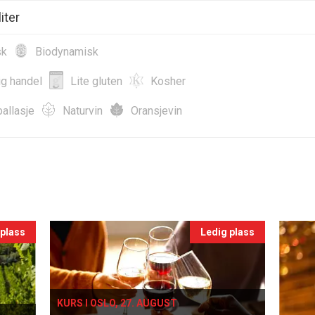
iter
sk
Biodynamisk
ig handel
Lite gluten
Kosher
allasje
Naturvin
Oransjevin
 plass
Ledig plass
KURS I OSLO, 27. AUGUST