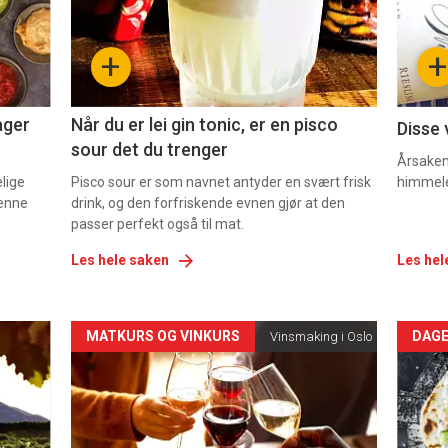
nå
nå
-
-
+
+
2
3
ager
Når du er lei gin tonic, er en pisco
Disse 
sour det du trenger
Årsaken 
elige
Pisco sour er som navnet antyder en svært frisk
himmel
denne
drink, og den forfriskende evnen gjør at den
passer perfekt også til mat.
Les hele saken
Les hel
Forsiden
For
MATKURS OG VINKURS
DAGE
Vinsmaking i Oslo
akkurat
akk
nå
nå