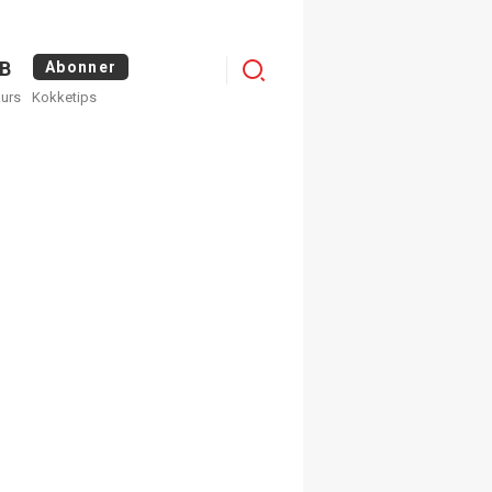
Menu
B
Abonner
kurs
Kokketips
profile
egistrer deg