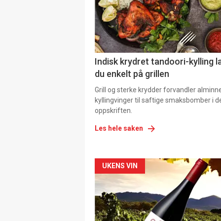
Indisk krydret tandoori-kylling l
du enkelt på grillen
Grill og sterke krydder forvandler alminn
kyllingvinger til saftige smaksbomber i 
oppskriften.
Les hele saken
Forsiden
UKENS VIN
akkurat
nå