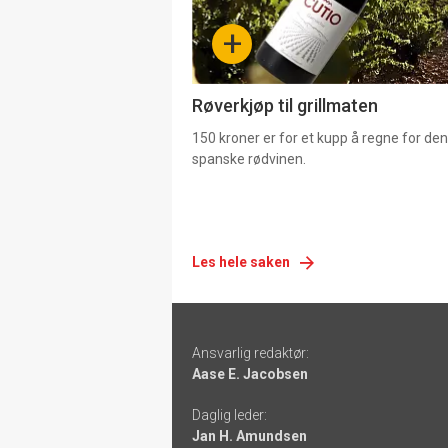
-
+
4
Røverkjøp til grillmaten
150 kroner er for et kupp å regne for de
spanske rødvinen.
Les hele saken
Footer
Ansvarlig redaktør:
-
Aase E. Jacobsen
links
Daglig leder:
Jan H. Amundsen