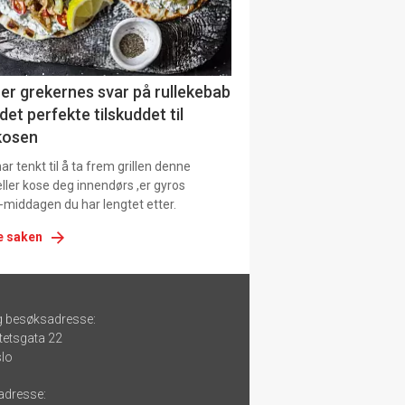
er grekernes svar på rullekebab
det perfekte tilskuddet til
kosen
r tenkt til å ta frem grillen denne
ller kose deg innendørs ,er gyros
-middagen du har lengtet etter.
e saken
g besøksadresse:
tetsgata 22
lo
adresse: