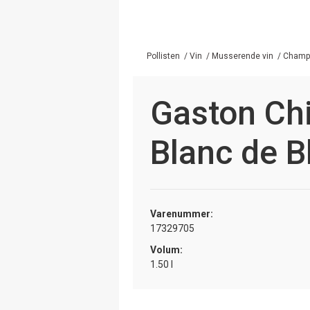
Pollisten
/
Vin
/
Musserende vin
/
Champa
Gaston Ch
Blanc de B
Varenummer:
17329705
Volum:
1.50 l