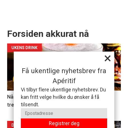
Forsiden akkurat nå
UKENS DRINK
×
Få ukentlige nyhetsbrev fra
+
Apéritif
Vi tilbyr flere ukentlige nyhetsbrev. Du
Når du er lei gin tonic, er en pisco sour det du
kan fritt velge hvilke du ønsker å få
tilsendt.
trenger
Registrer deg
Forsiden
DAGENS RETT