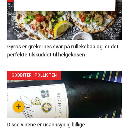
akkurat
nå
-
2
Gyros er grekernes svar på rullekebab og er det
perfekte tilskuddet til helgekosen
Forsiden
GODBITER I POLLISTEN
akkurat
nå
+
-
3
Disse vinene er usannsynlig billige