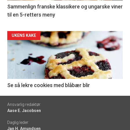
5
Sammenlign franske klassikere og ungarske viner
til en 5-retters meny
Forsiden
UKENS KAKE
akkurat
nå
-
6
Se så lekre cookies med blåbær blir
Footer
Ansvarlig redaktør:
Aase E. Jacobsen
-
Daglig leder:
links
Jan H. Amundsen