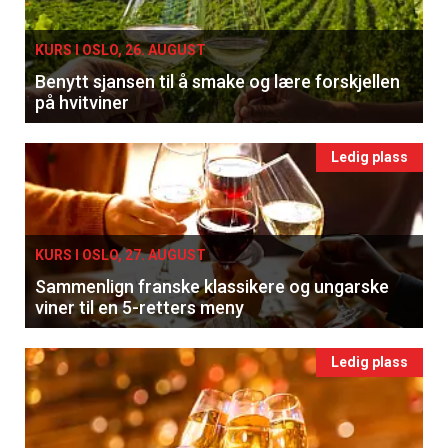
KURS I OSLO, 26. AUGUST
Benytt sjansen til å smake og lære forskjellen
på hvitviner
Ledig plass
KURS I OSLO, 27. AUGUST
Sammenlign franske klassikere og ungarske
viner til en 5-retters meny
Ledig plass