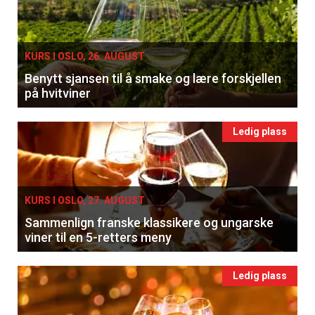
KURS I OSLO, 26. AUGUST
Benytt sjansen til å smake og lære forskjellen
på hvitviner
Ledig plass
KURS I OSLO, 27. AUGUST
Sammenlign franske klassikere og ungarske
viner til en 5-retters meny
Ledig plass