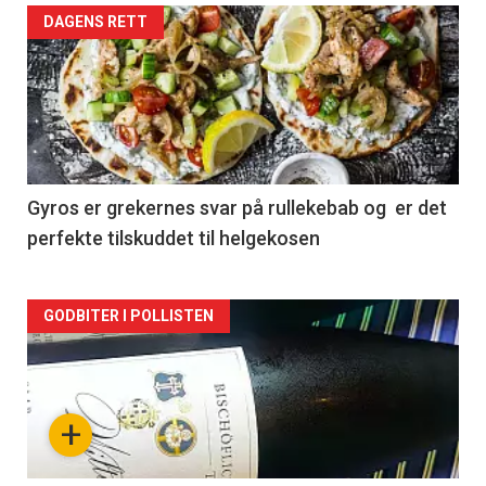
Forsiden
DAGENS RETT
akkurat
nå
-
2
Gyros er grekernes svar på rullekebab og er det
perfekte tilskuddet til helgekosen
Forsiden
GODBITER I POLLISTEN
akkurat
nå
+
-