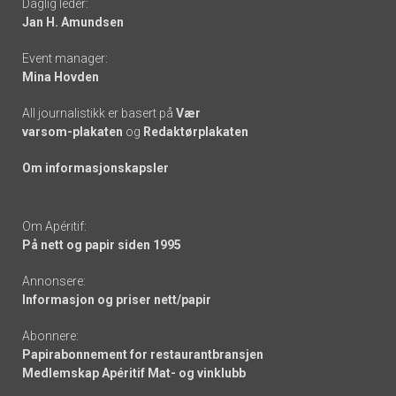
Daglig leder:
links
Jan H. Amundsen
Event manager:
Mina Hovden
All journalistikk er basert på
Vær
varsom-plakaten
og
Redaktørplakaten
Om informasjonskapsler
Om Apéritif:
På nett og papir siden 1995
Annonsere:
Informasjon og priser nett/papir
Abonnere:
Papirabonnement for restaurantbransjen
Medlemskap Apéritif Mat- og vinklubb