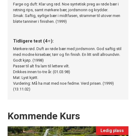
Farge og duft: Klar ung rød. Noe syntetisk preg av røde bær i
retning rips, samt mørkere bær, jordsmonn og krydder.
Smak: Saftig, syrlige bær i midtfasen, strammer til utover men
bløte tanniner i finishen. (1999)
Tidligere test (4÷):
Mørkere rød. Duft av røde bær med jordsmonn. God saftig stil
med modne kirsebær, tørr og fin finish. En litt snill allroundvin.
Godt kjøp. (1998)
Passer til alt fra lam til lettere vilt.
Drikkes innen to-tre år. (01.03.98)
Mat: Lyst kjøtt.
Vurdering: Må ha mat med noe fedme. Verd prisen. (1999)
(13.11.02)
Events
Kommende Kurs
Ledig plass