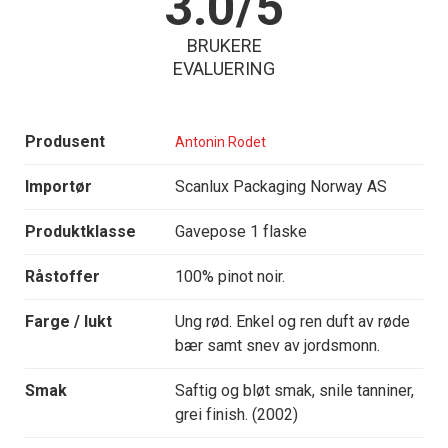
3.0/5
BRUKERE
EVALUERING
Produsent
Antonin Rodet
Importør
Scanlux Packaging Norway AS
Produktklasse
Gavepose 1 flaske
Råstoffer
100% pinot noir.
Farge / lukt
Ung rød. Enkel og ren duft av røde
bær samt snev av jordsmonn.
Smak
Saftig og bløt smak, snile tanniner,
grei finish. (2002)