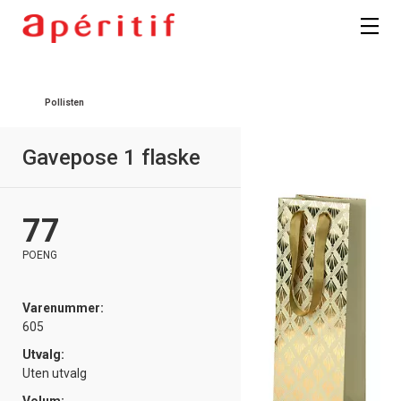
Registrer deg
Pollisten
Gavepose 1 flaske
77
POENG
Varenummer:
605
Utvalg:
Uten utvalg