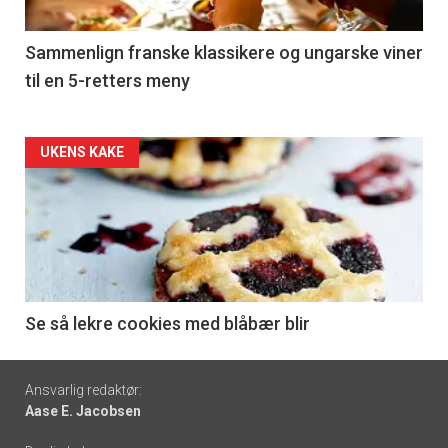
-
5
Sammenlign franske klassikere og ungarske viner
til en 5-retters meny
Forsiden
UKENS KAKE
akkurat
nå
-
6
Se så lekre cookies med blåbær blir
Footer
Ansvarlig redaktør:
Aase E. Jacobsen
-