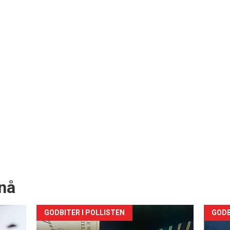
nå
Forsiden
For
GODBITER I POLLISTEN
GODB