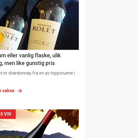
urat
 eller vanlig flaske, ulik
, men like gunstig pris
et er chardonnay fra en av toppcruene i
e saken
siden
S VIN
urat