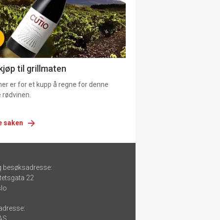
jøp til grillmaten
er er for et kupp å regne for denne
 rødvinen.
e saken
g besøksadresse:
tetsgata 22
lo
adresse:
 AS