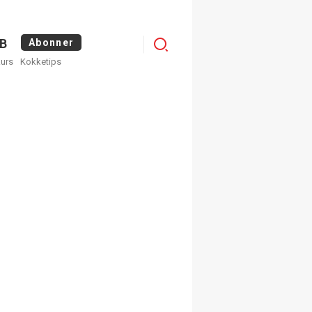
Menu
B
Abonner
kurs
Kokketips
profile
×
ge nyhetsbrev fra
Apéritif
 ukentlige nyhetsbrev. Du
 hvilke du ønsker å få
egistrer deg