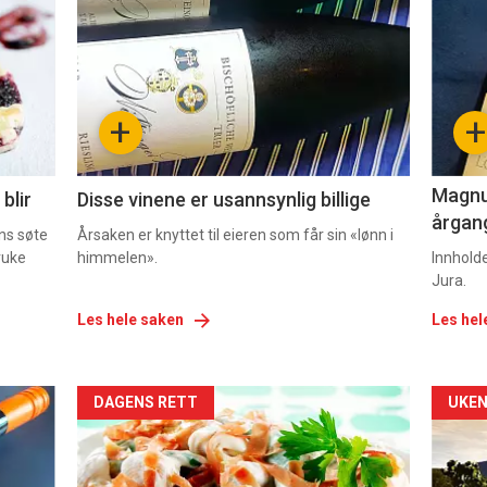
akkurat
akk
nå
nå
-
-
+
+
2
3
Magnum
blir
Disse vinene er usannsynlig billige
årgang
ns søte
Årsaken er knyttet til eieren som får sin «lønn i
ruke
himmelen».
Innhold
Jura.
Les hele saken
Les hel
Forsiden
For
DAGENS RETT
UKEN
akkurat
akk