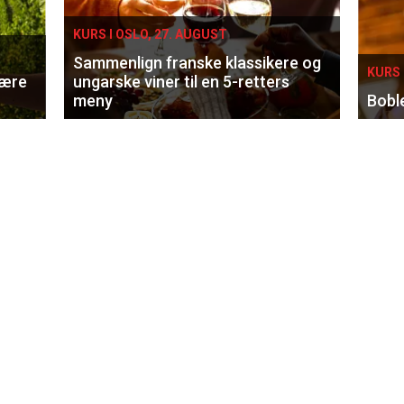
KURS I OSLO, 27. AUGUST
Sammenlign franske klassikere og
KURS 
lære
ungarske viner til en 5-retters
meny
Bobl