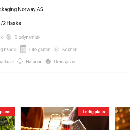
ckaging Norway AS
/2 flaske
sk
Biodynamisk
ig handel
Lite gluten
Kosher
allasje
Naturvin
Oransjevin
 plass
Ledig plass