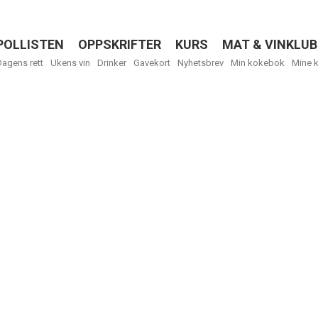
POLLISTEN
OPPSKRIFTER
KURS
MAT & VINKLUB
Menu
Dagens rett
Ukens vin
Drinker
Gavekort
Nyhetsbrev
Min kokebok
Mine 
Få ukentli
Vi tilbyr flere
kan fritt velge
tilsendt.
R