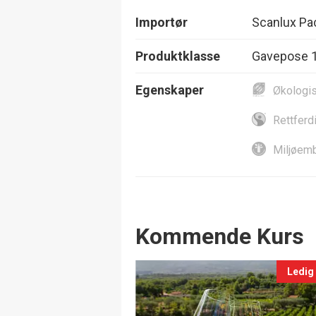
Importør
Scanlux Pa
Produktklasse
Gavepose 1
Egenskaper
Økologi
Rettferd
Miljøemb
Events
Kommende Kurs
Ledig