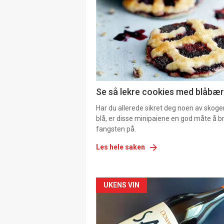
Se så lekre cookies med blåbær 
Har du allerede sikret deg noen av skoge
blå, er disse minipaiene en god måte å b
fangsten på.
Les hele saken
Forsiden
UKENS VIN
akkurat