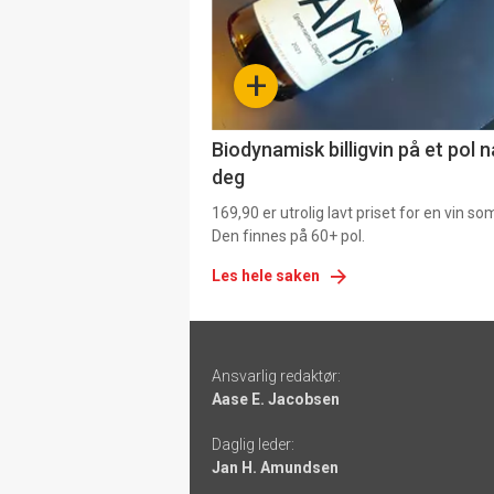
nå
-
+
4
Biodynamisk billigvin på et pol 
deg
169,90 er utrolig lavt priset for en vin s
Den finnes på 60+ pol.
Les hele saken
Footer
Ansvarlig redaktør:
-
Aase E. Jacobsen
links
Daglig leder:
Jan H. Amundsen