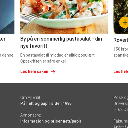
nå
nå
-
-
+
5
6
nær
By på en sommerlig pastasalat - din
Røverk
nye favoritt
150 kron
om denne.
En pastasalat til middag er alltid populært.
spanske
Oppskriften er såre enkel.
Les hele saken
Les hel
Om Apéritif:
Post- o
På nett og papir siden 1995
Universi
0162 Os
Annonsere:
Informasjon og priser nett/papir
Faktura
Apéritif