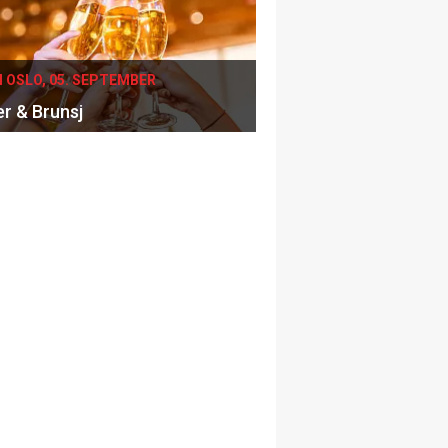
I OSLO, 05. SEPTEMBER
er & Brunsj