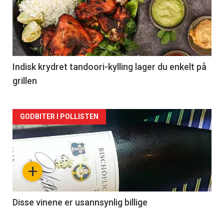
akkurat
nå
-
2
Indisk krydret tandoori-kylling lager du enkelt på
grillen
Forsiden
GODBITER I POLLISTEN
akkurat
nå
+
-
3
Disse vinene er usannsynlig billige