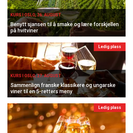
KURS I OSLO, 26. AUGUST
Benytt sjansen til å smake og lære forskjellen
på hvitviner
Ledig plass
KURS I OSLO, 27. AUGUST
Sammenlign franske klassikere og ungarske
viner til en 5-retters meny
Ledig plass