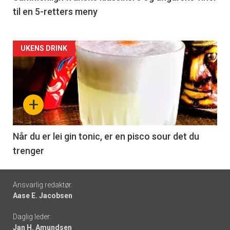
til en 5-retters meny
Forsiden
UKENS DRINK
akkurat
nå
+
-
6
Når du er lei gin tonic, er en pisco sour det du
trenger
Footer
Ansvarlig redaktør:
Aase E. Jacobsen
-
Daglig leder:
links
Jan H. Amundsen