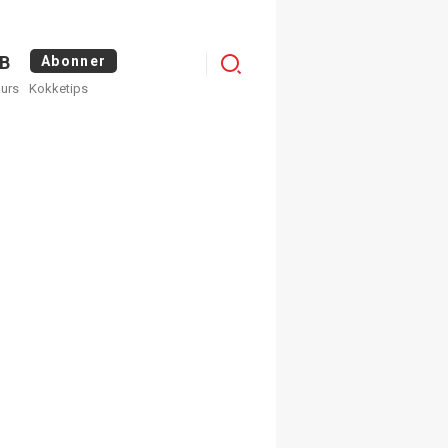
Menu
B
Abonner
kurs
Kokketips
profile
egistrer deg