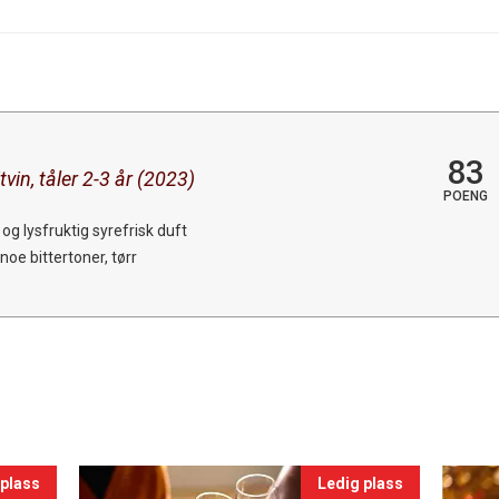
83
tvin, tåler 2-3 år (2023)
POENG
og lysfruktig syrefrisk duft
noe bittertoner, tørr
 plass
Ledig plass