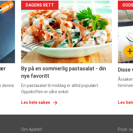
Forsiden
For
DAGENS RETT
GODB
akkurat
akk
nå
nå
-
-
+
5
6
nær
By på en sommerlig pastasalat - din
Disse 
nye favoritt
Årsaken 
om denne.
En pastasalat til middag er alltid populært.
himmel
Oppskriften er såre enkel.
Les hele saken
Les hel
Om Apéritif:
Post- o