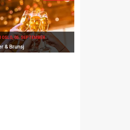
I OSLO, 05. SEPTEMBER
er & Brunsj