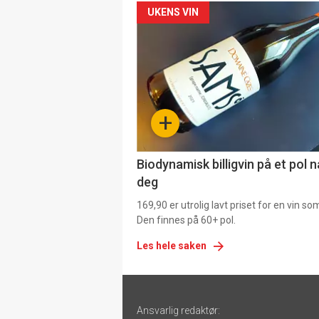
Forsiden
UKENS VIN
akkurat
nå
-
+
4
Biodynamisk billigvin på et pol 
deg
169,90 er utrolig lavt priset for en vin s
Den finnes på 60+ pol.
Les hele saken
Footer
Ansvarlig redaktør: