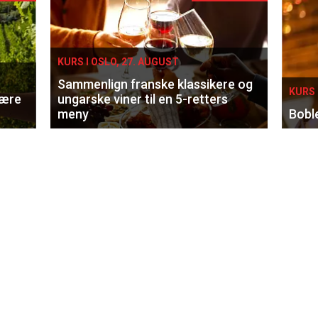
KURS I OSLO, 27. AUGUST
Sammenlign franske klassikere og
KURS 
lære
ungarske viner til en 5-retters
meny
Bobl