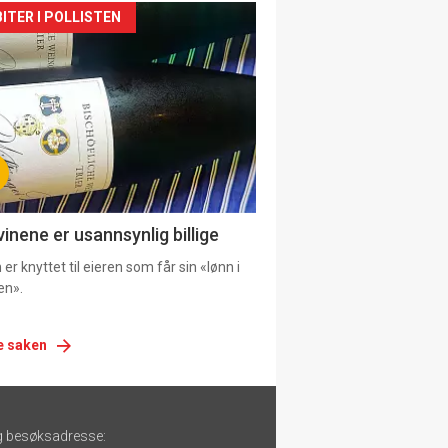
siden
ITER I POLLISTEN
urat
vinene er usannsynlig billige
er knyttet til eieren som får sin «lønn i
en».
e saken
g besøksadresse: