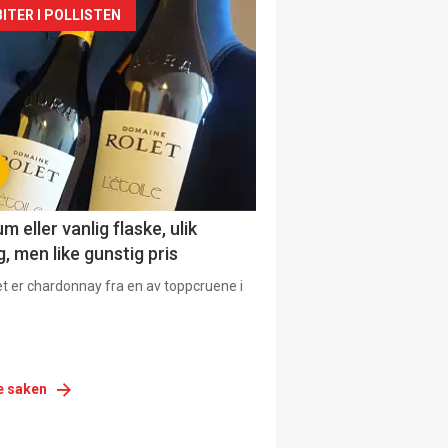
siden
ITER I POLLISTEN
urat
 eller vanlig flaske, ulik
, men like gunstig pris
et er chardonnay fra en av toppcruene i
e saken