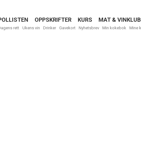
POLLISTEN
OPPSKRIFTER
KURS
MAT & VINKLUB
Menu
Dagens rett
Ukens vin
Drinker
Gavekort
Nyhetsbrev
Min kokebok
Mine 
R