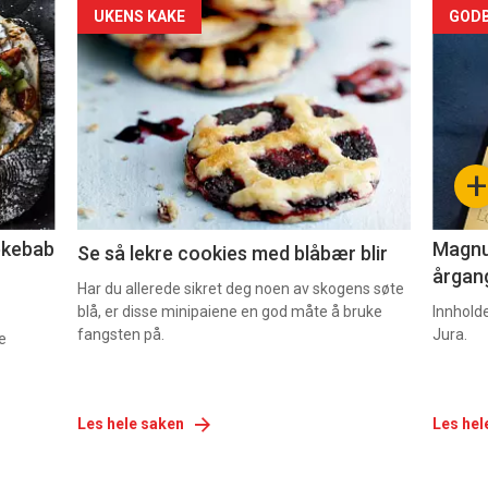
Forsiden
For
UKENS KAKE
GODB
akkurat
akk
nå
nå
-
-
+
2
3
lekebab
Magnum
Se så lekre cookies med blåbær blir
årgang
Har du allerede sikret deg noen av skogens søte
blå, er disse minipaiene en god måte å bruke
Innhold
fangsten på.
Jura.
e
Les hele saken
Les hel