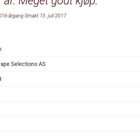
7 år. Meget godt kjøp.
016-årgang Smakt 13. juli 2017
y
ape Selections AS