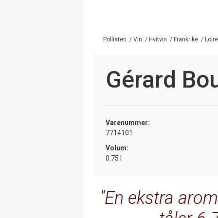
Pollisten
/
Vin
/
Hvitvin
/
Frankrike
/
Loire
Gérard Bou
Varenummer:
7714101
Volum:
0.75 l
En ekstra arom