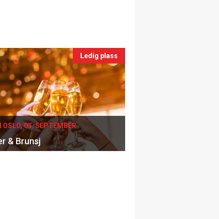
Ledig plass
I OSLO, 05. SEPTEMBER
er & Brunsj