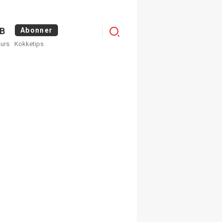
Menu
B
Abonner
kurs
Kokketips
profile
egistrer deg