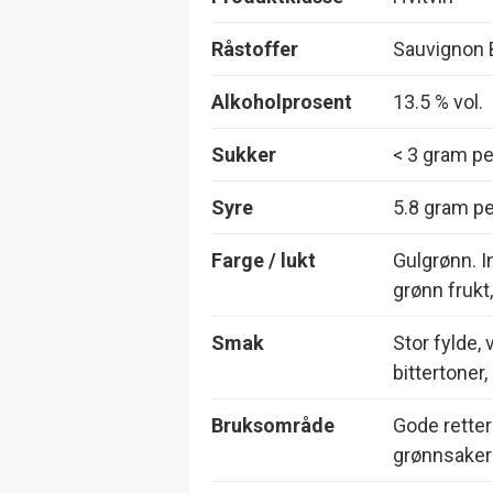
Råstoffer
Sauvignon 
Alkoholprosent
13.5 % vol.
Sukker
< 3 gram per
Syre
5.8 gram per
Farge / lukt
Gulgrønn. I
grønn frukt
Smak
Stor fylde,
bittertoner
Bruksområde
Gode retter
grønnsaker e