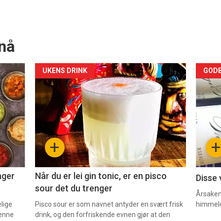
nå
Forsiden
For
UKENS DRINK
GODB
akkurat
akk
nå
nå
-
-
+
+
2
3
ager
Når du er lei gin tonic, er en pisco
Disse 
sour det du trenger
Årsaken 
elige
Pisco sour er som navnet antyder en svært frisk
himmel
denne
drink, og den forfriskende evnen gjør at den