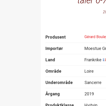
tåler 6-
2
Produsent
Gérard Boula
Importør
Moestue Gr
Land
Frankrike
Område
Loire
Underområde
Sancerre
Årgang
2019
Produktklasse
Hvitvin