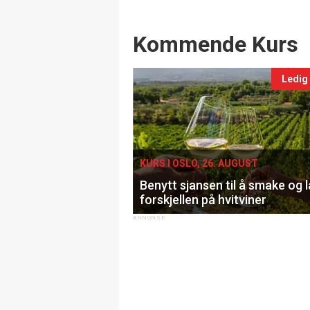
Events
Kommende Kurs
Ledig
KURS I OSLO, 26. AUGUST
Benytt sjansen til å smake og 
forskjellen på hvitviner