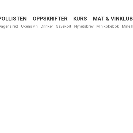
POLLISTEN
OPPSKRIFTER
KURS
MAT & VINKLUB
Menu
Dagens rett
Ukens vin
Drinker
Gavekort
Nyhetsbrev
Min kokebok
Mine 
R