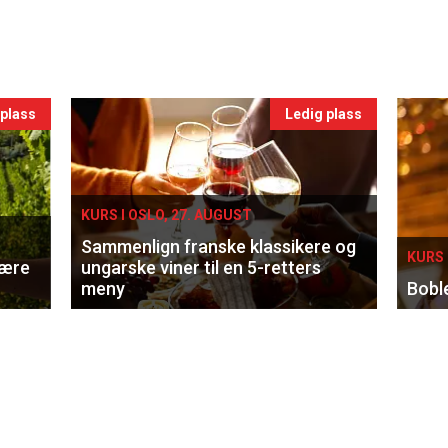
 plass
Ledig plass
KURS I OSLO, 27. AUGUST
Sammenlign franske klassikere og
KURS 
lære
ungarske viner til en 5-retters
meny
Bobl