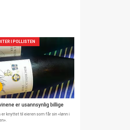
siden
ITER I POLLISTEN
urat
vinene er usannsynlig billige
er knyttet til eieren som får sin «lønn i
en».