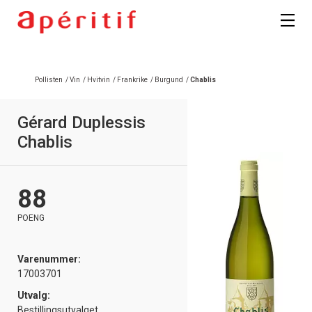
Pollisten
/
Vin
/
Hvitvin
/
Frankrike
/
Burgund
/
Chablis
Gérard Duplessis
Chablis
88
POENG
Varenummer:
17003701
Utvalg:
Bestillingsutvalget