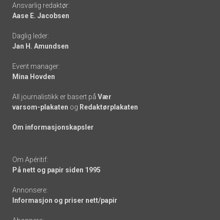
Footer
Ansvarlig redaktør:
Aase E. Jacobsen
-
Daglig leder:
links
Jan H. Amundsen
Event manager:
Mina Hovden
All journalistikk er basert på
Vær
varsom-plakaten
og
Redaktørplakaten
Om informasjonskapsler
Om Apéritif:
På nett og papir siden 1995
Annonsere:
Informasjon og priser nett/papir