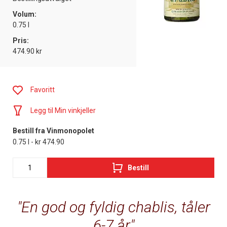
Volum:
0.75 l
Pris:
474.90 kr
Favoritt
Legg til Min vinkjeller
Bestill fra Vinmonopolet
0.75 l - kr 474.90
Bestill
En god og fyldig chablis, tåler
6-7 år