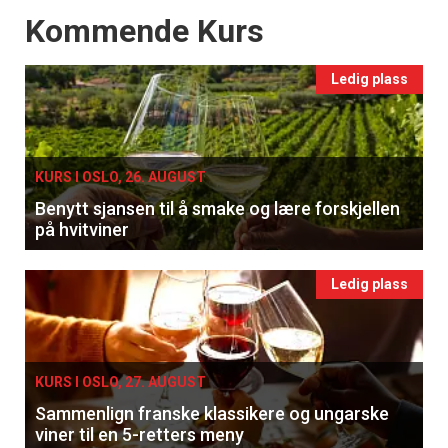
Events
Kommende Kurs
Ledig plass
KURS I OSLO, 26. AUGUST
Benytt sjansen til å smake og lære forskjellen
på hvitviner
Ledig plass
KURS I OSLO, 27. AUGUST
Sammenlign franske klassikere og ungarske
viner til en 5-retters meny