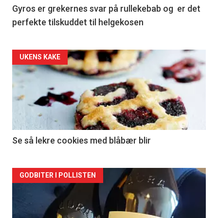
Gyros er grekernes svar på rullekebab og er det
perfekte tilskuddet til helgekosen
Forsiden
UKENS KAKE
akkurat
nå
-
2
Se så lekre cookies med blåbær blir
Forsiden
GODBITER I POLLISTEN
akkurat