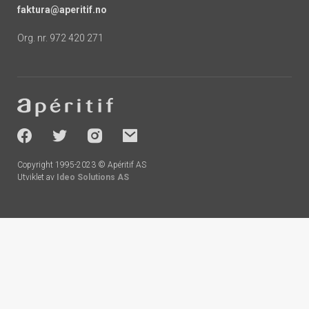
faktura@aperitif.no
Org. nr. 972 420 271
Footer
-
socials
Copyright 1995-2023 © Apéritif AS
Utviklet av
Ideo Solutions AS
Handlekurv