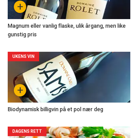
nå
+
-
3
Magnum eller vanlig flaske, ulik årgang, men like
gunstig pris
Forsiden
UKENS VIN
akkurat
nå
+
-
4
Biodynamisk billigvin på et pol nær deg
Forsiden
DAGENS RETT