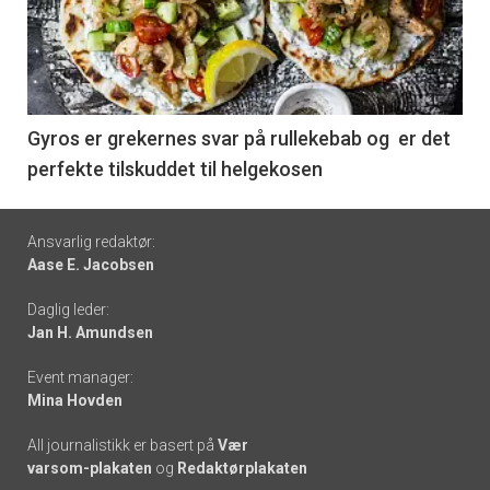
akkurat
nå
-
6
Gyros er grekernes svar på rullekebab og er det
perfekte tilskuddet til helgekosen
Footer
Ansvarlig redaktør:
Aase E. Jacobsen
-
Daglig leder:
links
Jan H. Amundsen
Event manager:
Mina Hovden
All journalistikk er basert på
Vær
varsom-plakaten
og
Redaktørplakaten