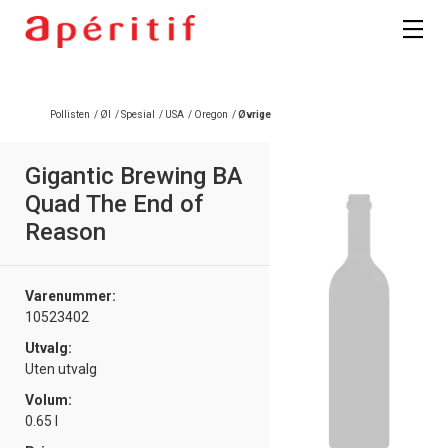
Registrer deg
Pollisten
/
Øl
/
Spesial
/
USA
/
Oregon
/
Øvrige
Gigantic Brewing BA
Quad The End of
Reason
Varenummer:
10523402
Utvalg:
Uten utvalg
Volum:
0.65 l