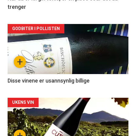
trenger
Forsiden
GODBITER I POLLISTEN
akkurat
nå
+
-
3
Disse vinene er usannsynlig billige
Forsiden
UKENS VIN
akkurat
nå
+