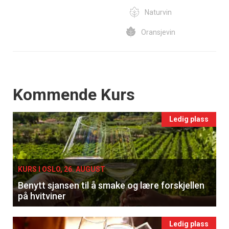
Naturvin
Oransjevin
Events
Kommende Kurs
Ledig plass
KURS I OSLO, 26. AUGUST
Benytt sjansen til å smake og lære forskjellen
på hvitviner
Ledig plass