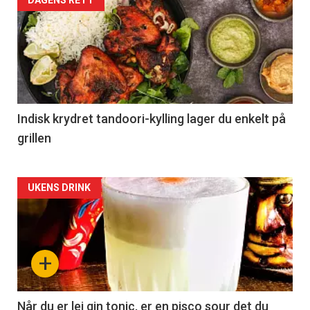
Indisk krydret tandoori-kylling lager du enkelt på
grillen
Forsiden
UKENS DRINK
akkurat
nå
+
-
2
Når du er lei gin tonic, er en pisco sour det du