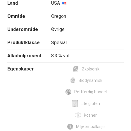
Land
USA
Område
Oregon
Underområde
Øvrige
Produktklasse
Spesial
Alkoholprosent
8.3 % vol.
Egenskaper
Økologisk
Biodynamisk
Rettferdig handel
Lite gluten
Kosher
Miljøemballasje