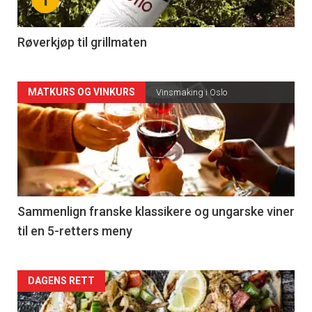
-
4
Røverkjøp til grillmaten
Forsiden
MATKURS OG VINKURS
Vinsmaking i Oslo
akkurat
nå
-
5
Sammenlign franske klassikere og ungarske viner
til en 5-retters meny
Forsiden
DAGENS RETT