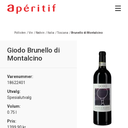
Pollisten
/
Vin
/
Rødvin
/
Italia
/
Toscana
/
Brunello di Montalcino
Giodo Brunello di
Montalcino
Varenummer:
18622401
Utvalg:
Spesialutvalg
Volum:
0.75 l
Pris:
1399.90 kr