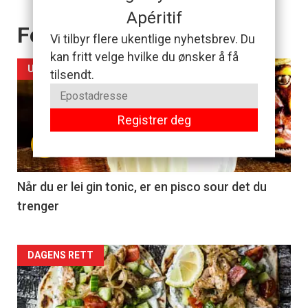
Apéritif
Forsiden akkurat nå
Vi tilbyr flere ukentlige nyhetsbrev. Du
kan fritt velge hvilke du ønsker å få
UKENS DRINK
tilsendt.
Registrer deg
+
Når du er lei gin tonic, er en pisco sour det du
trenger
Forsiden
DAGENS RETT
akkurat