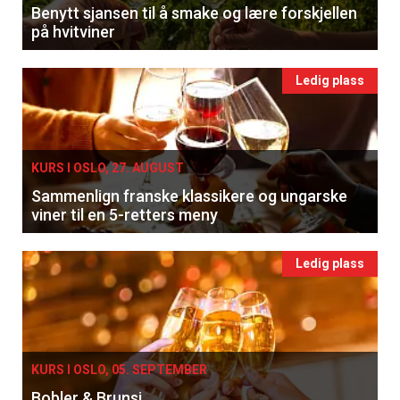
Benytt sjansen til å smake og lære forskjellen
på hvitviner
Ledig plass
KURS I OSLO, 27. AUGUST
Sammenlign franske klassikere og ungarske
viner til en 5-retters meny
Ledig plass
KURS I OSLO, 05. SEPTEMBER
Bobler & Brunsj