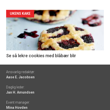
Forsiden
UKENS KAKE
akkurat
nå
-
6
Se så lekre cookies med blåbær blir
Footer
Ansvarlig redaktør:
Aase E. Jacobsen
-
Daglig leder:
links
Jan H. Amundsen
Event manager:
Mina Hovden