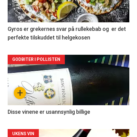
nå
-
2
Gyros er grekernes svar på rullekebab og er det
perfekte tilskuddet til helgekosen
Forsiden
GODBITER I POLLISTEN
akkurat
nå
+
-
3
Disse vinene er usannsynlig billige
Forsiden
UKENS VIN