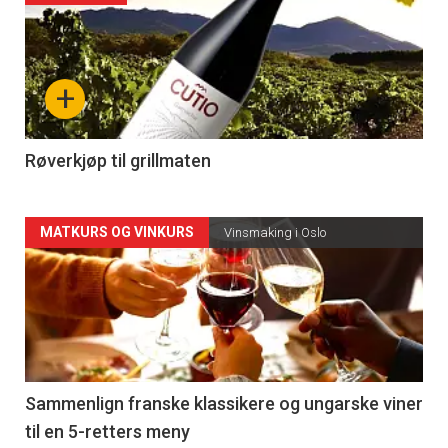
akkurat
nå
+
-
4
Røverkjøp til grillmaten
Forsiden
MATKURS OG VINKURS
Vinsmaking i Oslo
akkurat
nå
-
5
Sammenlign franske klassikere og ungarske viner
til en 5-retters meny