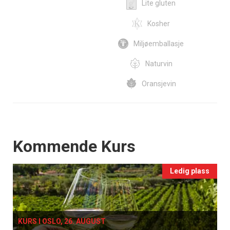
Lite gluten
Kosher
Miljøemballasje
Naturvin
Oransjevin
Events
Kommende Kurs
Ledig plass
KURS I OSLO, 26. AUGUST