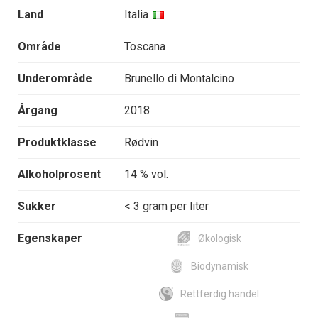
Land
Italia
Område
Toscana
Underområde
Brunello di Montalcino
Årgang
2018
Produktklasse
Rødvin
Alkoholprosent
14 % vol.
Sukker
< 3 gram per liter
Egenskaper
Økologisk
Biodynamisk
Rettferdig handel