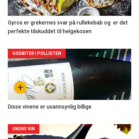
-
2
Gyros er grekernes svar på rullekebab og er det
perfekte tilskuddet til helgekosen
Forsiden
GODBITER I POLLISTEN
akkurat
nå
+
-
3
Disse vinene er usannsynlig billige
Forsiden
UKENS VIN