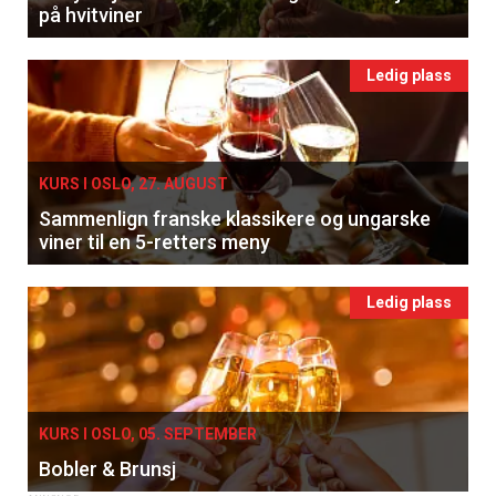
på hvitviner
Ledig plass
KURS I OSLO, 27. AUGUST
Sammenlign franske klassikere og ungarske
viner til en 5-retters meny
Ledig plass
KURS I OSLO, 05. SEPTEMBER
Bobler & Brunsj