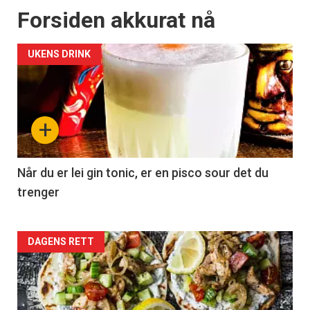
Forsiden akkurat nå
UKENS DRINK
+
Når du er lei gin tonic, er en pisco sour det du
trenger
Forsiden
DAGENS RETT
akkurat
nå