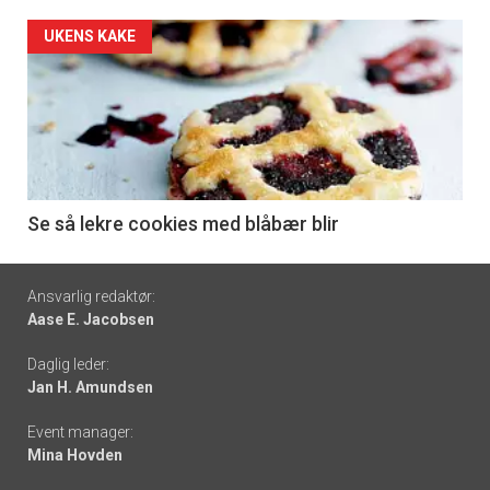
Forsiden
UKENS KAKE
akkurat
nå
-
6
Se så lekre cookies med blåbær blir
Footer
Ansvarlig redaktør:
Aase E. Jacobsen
-
Daglig leder:
links
Jan H. Amundsen
Event manager:
Mina Hovden