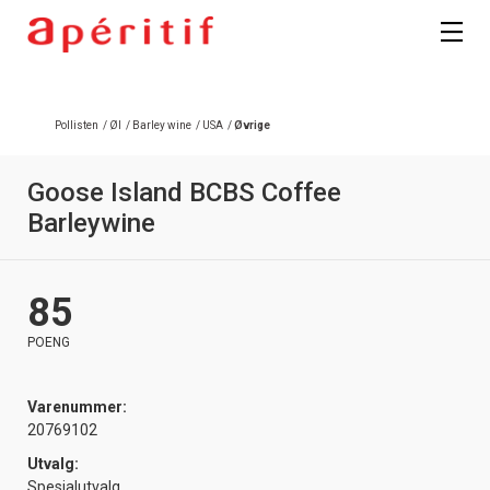
Pollisten
/
Øl
/
Barley wine
/
USA
/
Øvrige
Goose Island BCBS Coffee
Barleywine
85
POENG
Varenummer:
20769102
Utvalg:
Spesialutvalg