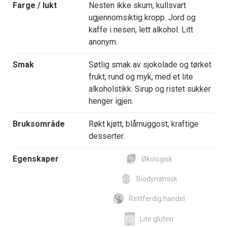
Farge / lukt
Nesten ikke skum, kullsvart
ugjennomsiktig kropp. Jord og
kaffe i nesen, lett alkohol. Litt
anonym.
Smak
Søtlig smak av sjokolade og tørket
frukt, rund og myk, med et lite
alkoholstikk. Sirup og ristet sukker
henger igjen.
Bruksområde
Røkt kjøtt, blåmuggost, kraftige
desserter.
Egenskaper
Økologisk
Biodynamisk
Rettferdig handel
Lite gluten