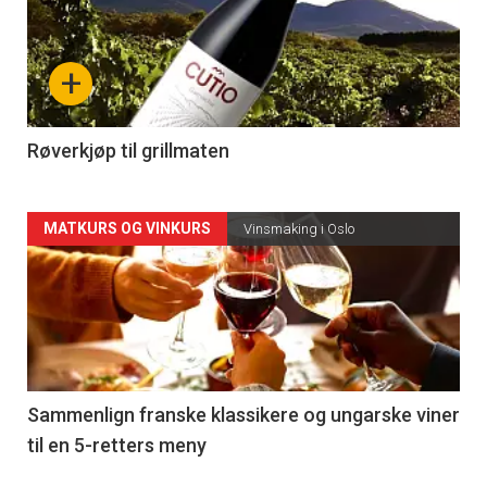
akkurat
nå
+
-
4
Røverkjøp til grillmaten
Forsiden
MATKURS OG VINKURS
Vinsmaking i Oslo
akkurat
nå
-
5
Sammenlign franske klassikere og ungarske viner
til en 5-retters meny