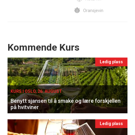
Oransjevin
Events
Kommende Kurs
Ledig plass
KURS I OSLO, 26. AUGUST
Benytt sjansen til å smake og lære forskjellen
på hvitviner
Ledig plass