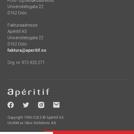
Post- og besøksadresse:
Universitetsgata 22
0162 Oslo
Fakturaadresse:
Apéritif AS
Universitetsgata 22
0162 Oslo
faktura@aperitif.no
Org. nr. 972 420 271
Footer
-
socials
Copyright 1995-2023 © Apéritif AS
Utviklet av
Ideo Solutions AS