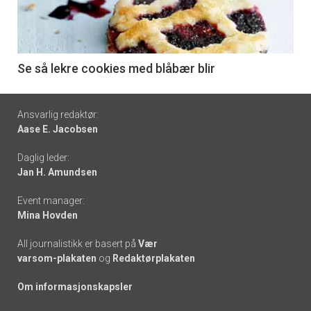
nå
-
6
Se så lekre cookies med blåbær blir
Footer
Ansvarlig redaktør:
Aase E. Jacobsen
-
Daglig leder:
links
Jan H. Amundsen
Event manager:
Mina Hovden
All journalistikk er basert på
Vær
varsom-plakaten
og
Redaktørplakaten
Om informasjonskapsler