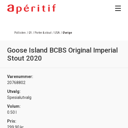
Registrer deg
Pollisten
/
Øl
/
Porter & stout
/
USA
/
Øvrige
Goose Island BCBS Original Imperial
Stout 2020
Varenummer:
20768802
Utvalg:
Spesialutvalg
Volum:
0.50 l
Pris:
299.90 kr