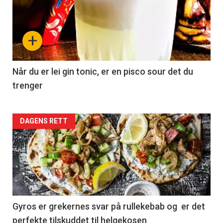
+
Når du er lei gin tonic, er en pisco sour det du
trenger
Forsiden
DAGENS RETT
akkurat
nå
-
2
Gyros er grekernes svar på rullekebab og er det
perfekte tilskuddet til helgekosen