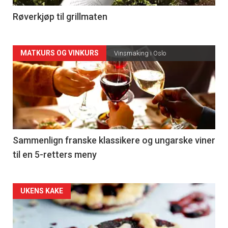
4
Røverkjøp til grillmaten
Forsiden
MATKURS OG VINKURS
Vinsmaking i Oslo
akkurat
nå
-
5
Sammenlign franske klassikere og ungarske viner
til en 5-retters meny
Forsiden
UKENS KAKE
akkurat