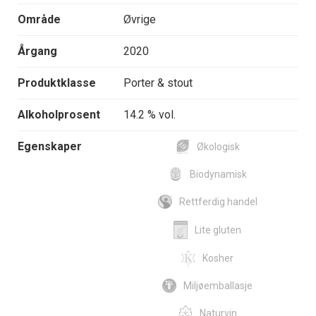
Område
Øvrige
Årgang
2020
Produktklasse
Porter & stout
Alkoholprosent
14.2 % vol.
Egenskaper
Økologisk
Biodynamisk
Rettferdig handel
Lite gluten
Kosher
Miljøemballasje
Naturvin