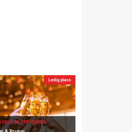
Ledig plass
I OSLO, 05. SEPTEMBER
er & Brunsj