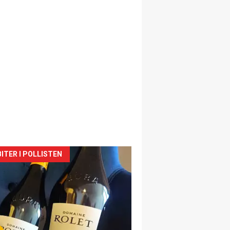
siden
ITER I POLLISTEN
urat