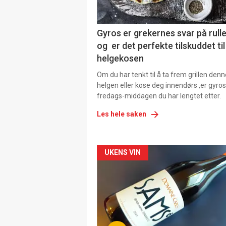
Gyros er grekernes svar på rul
og er det perfekte tilskuddet til
helgekosen
Om du har tenkt til å ta frem grillen denn
helgen eller kose deg innendørs ,er gyros
fredags-middagen du har lengtet etter.
Les hele saken
Forsiden
UKENS VIN
akkurat
nå
-