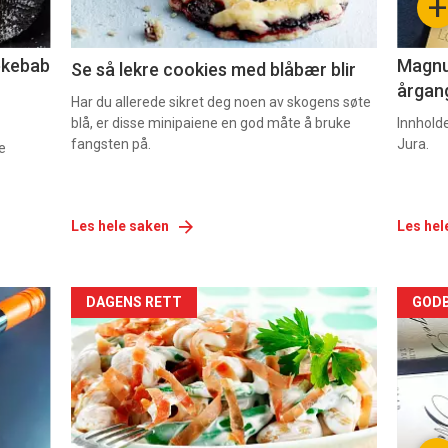
+
2
3
lekebab
Magnum
Se så lekre cookies med blåbær blir
årgang
Har du allerede sikret deg noen av skogens søte
blå, er disse minipaiene en god måte å bruke
Innhold
fangsten på.
Jura.
e
Les hele saken
Les hel
Forsiden
For
DAGENS RETT
GODB
akkurat
akk
nå
nå
-
-