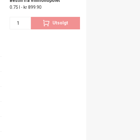
Bestill fra Vinmonopolet
0.75 l - kr 899.90
Utsolgt