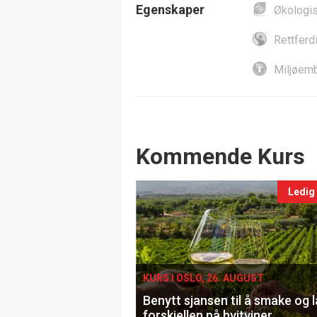
Egenskaper
Økologi
Rettferd
Miljøemb
Events
Kommende Kurs
Ledig
KURS I OSLO, 26. AUGUST
Benytt sjansen til å smake og 
forskjellen på hvitviner