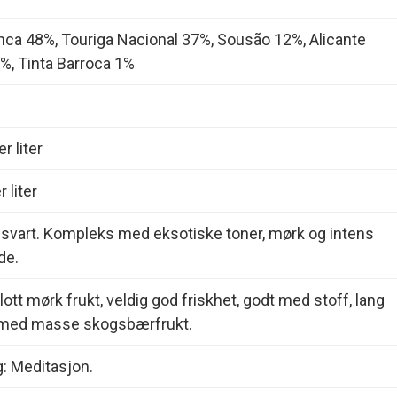
nca 48%, Touriga Nacional 37%, Sousão 12%, Alicante
%, Tinta Barroca 1%
r liter
 liter
dsvart. Kompleks med eksotiske toner, mørk og intens
de.
flott mørk frukt, veldig god friskhet, godt med stoff, lang
med masse skogsbærfrukt.
g: Meditasjon.