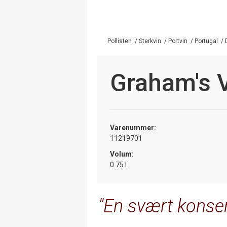
Pollisten
/
Sterkvin
/
Portvin
/
Portugal
/
Graham's 
Varenummer:
11219701
Volum:
0.75 l
En svært konsen