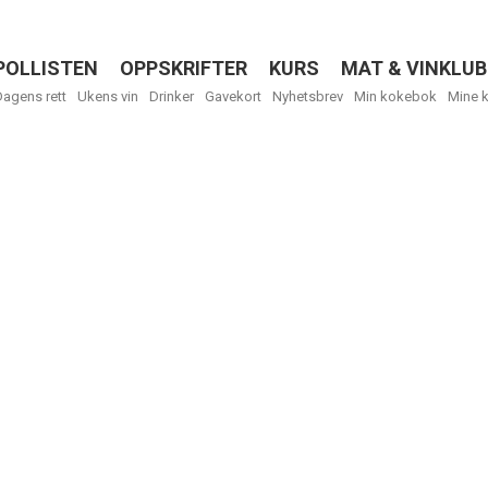
POLLISTEN
OPPSKRIFTER
KURS
MAT & VINKLUB
Menu
Dagens rett
Ukens vin
Drinker
Gavekort
Nyhetsbrev
Min kokebok
Mine 
R