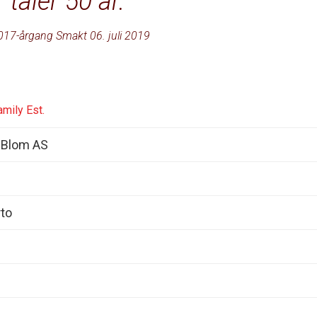
tåler 50 år.
017-årgang Smakt 06. juli 2019
mily Est.
 Blom AS
rto