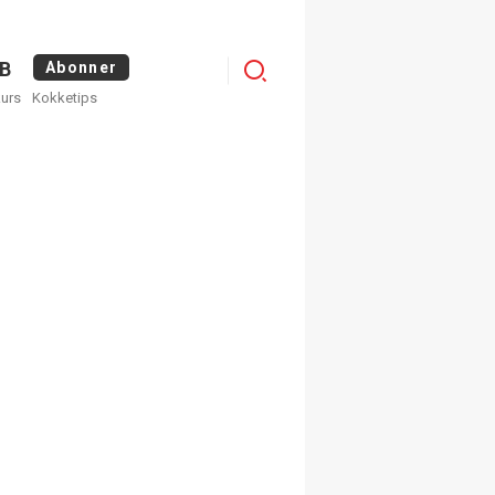
Menu
B
Abonner
kurs
Kokketips
profile
egistrer deg