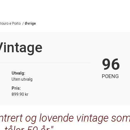
Douro e Porto
/
Øvrige
Vintage
96
Utvalg:
POENG
Uten utvalg
Pris:
899.90 kr
trert og lovende vintage so