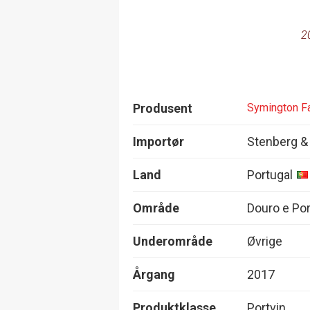
2
Produsent
Symington Fa
Importør
Stenberg &
Land
Portugal
Område
Douro e Po
Underområde
Øvrige
Årgang
2017
Produktklasse
Portvin