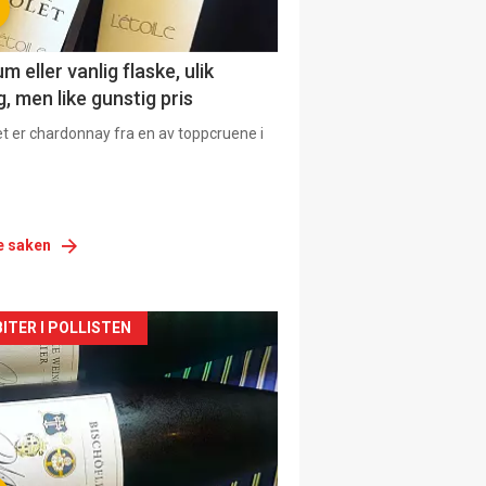
 eller vanlig flaske, ulik
, men like gunstig pris
et er chardonnay fra en av toppcruene i
e saken
siden
ITER I POLLISTEN
urat