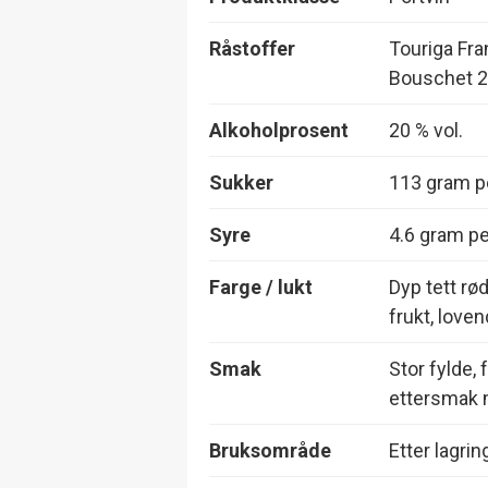
Råstoffer
Touriga Fra
Bouschet 2
Alkoholprosent
20 % vol.
Sukker
113 gram pe
Syre
4.6 gram per
Farge / lukt
Dyp tett rø
frukt, loven
Smak
Stor fylde, 
ettersmak 
Bruksområde
Etter lagrin