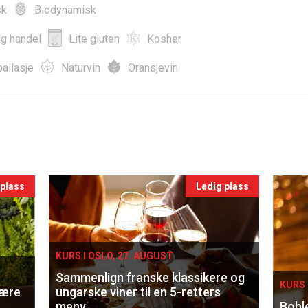
sk
Biodynamisk
ig handel
Lite gluten
Kosher
allasje
Naturvin
Oransjevin
 plass
Ledig plass
KURS I OSLO, 27. AUGUST
Sammenlign franske klassikere og
KURS 
lære
ungarske viner til en 5-retters
meny
Bobl