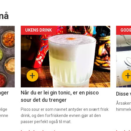
nå
Forsiden
For
UKENS DRINK
GODB
akkurat
akk
nå
nå
-
-
+
+
2
3
ager
Når du er lei gin tonic, er en pisco
Disse 
sour det du trenger
Årsaken 
elige
Pisco sour er som navnet antyder en svært frisk
himmel
denne
drink, og den forfriskende evnen gjør at den
passer perfekt også til mat.