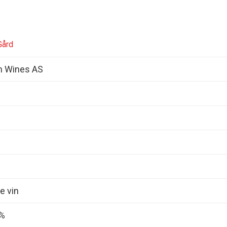
Gård
 Wines AS
e vin
0%