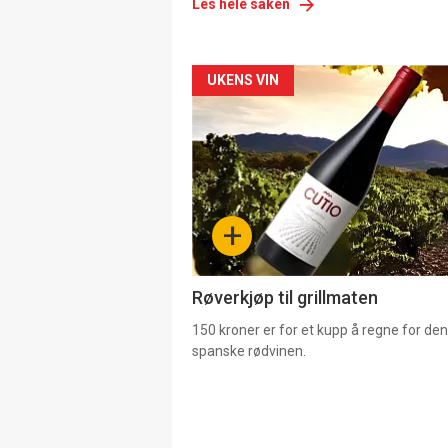
Les hele saken
Forsiden
UKENS VIN
akkurat
nå
-
+
4
Røverkjøp til grillmaten
150 kroner er for et kupp å regne for de
spanske rødvinen.