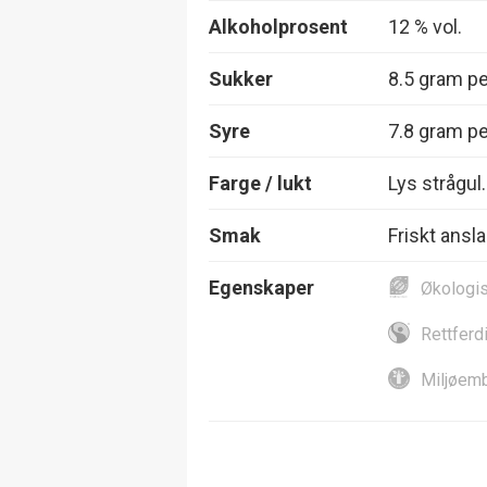
Alkoholprosent
12 % vol.
Sukker
8.5 gram per
Syre
7.8 gram per
Farge / lukt
Lys strågul.
Smak
Friskt ansl
Egenskaper
Økologi
Rettferd
Miljøemb