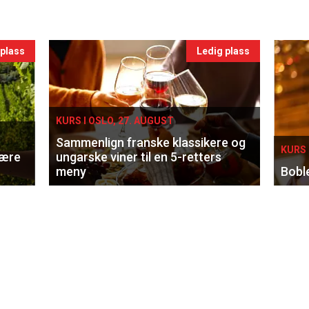
 plass
Ledig plass
KURS I OSLO, 27. AUGUST
Sammenlign franske klassikere og
KURS 
lære
ungarske viner til en 5-retters
meny
Bobl