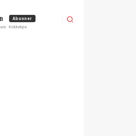
Menu
B
Abonner
kurs
Kokketips
profile