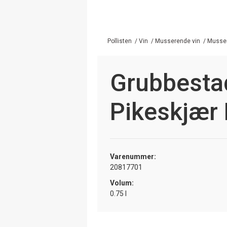
Pollisten
/
Vin
/
Musserende vin
/
Musser
Grubbestad
Pikeskjær
Varenummer:
20817701
Volum:
0.75 l