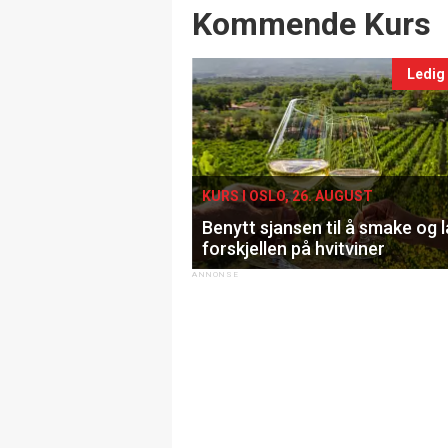
Events
Kommende Kurs
Ledig
KURS I OSLO, 26. AUGUST
Benytt sjansen til å smake og 
forskjellen på hvitviner