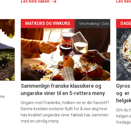
Les hele saken
Les hel
Forsiden
For
MATKURS OG VINKURS
DAGE
Vinsmaking i Oslo
akkurat
akk
nå
nå
-
-
5
6
Sammenlign franske klassikere og
Gyros 
ungarske viner til en 5-retters meny
og er 
nne
helge
Ungarn mot Frankrike, hvilken vin er din favoritt?
Denne kvelden inviterer Kullt for å vise deg hvor
Om du ha
høy kvalitet ungarske viner faktisk har, sammen
helgen e
med en utrolig meny.
fredags