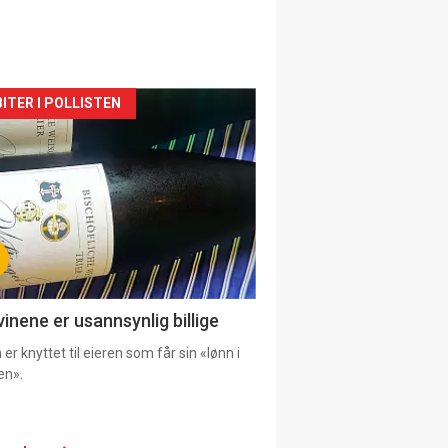
siden
ITER I POLLISTEN
urat
vinene er usannsynlig billige
er knyttet til eieren som får sin «lønn i
en».