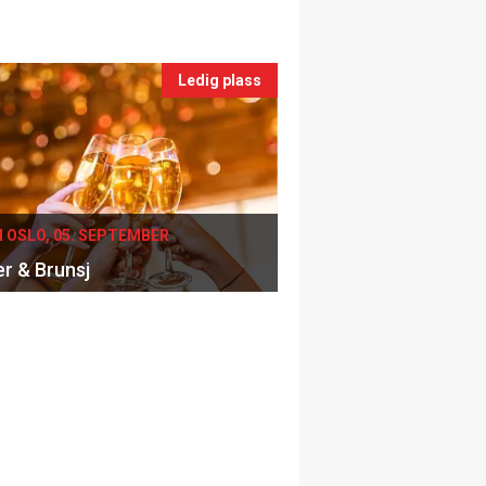
Ledig plass
I OSLO, 05. SEPTEMBER
er & Brunsj