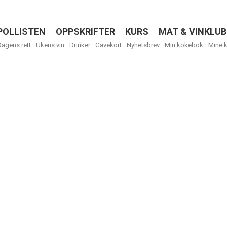
POLLISTEN
OPPSKRIFTER
KURS
MAT & VINKLUB
Menu
Dagens rett
Ukens vin
Drinker
Gavekort
Nyhetsbrev
Min kokebok
Mine 