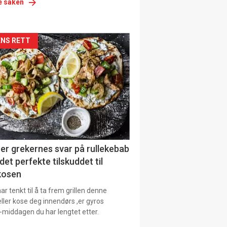
e saken
siden
NS RETT
urat
er grekernes svar på rullekebab
det perfekte tilskuddet til
kosen
r tenkt til å ta frem grillen denne
ller kose deg innendørs ,er gyros
-middagen du har lengtet etter.