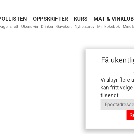
POLLISTEN
OPPSKRIFTER
KURS
MAT & VINKLUB
Menu
Dagens rett
Ukens vin
Drinker
Gavekort
Nyhetsbrev
Min kokebok
Mine 
Få ukentli
Vi tilbyr flere
kan fritt velge
tilsendt.
R