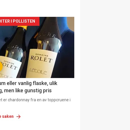
siden
ITER I POLLISTEN
urat
 eller vanlig flaske, ulik
, men like gunstig pris
et er chardonnay fra en av toppcruene i
e saken