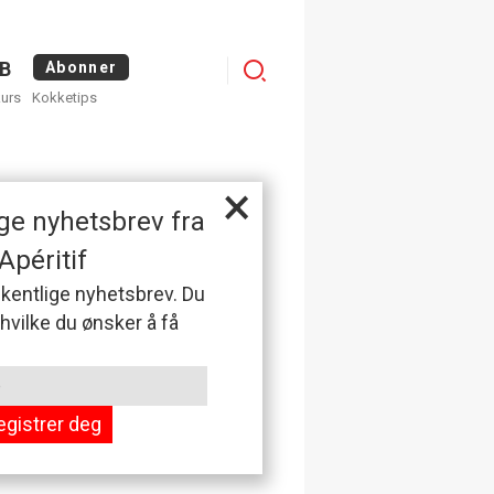
Menu
B
Abonner
kurs
Kokketips
profile
×
ge nyhetsbrev fra
Apéritif
 ukentlige nyhetsbrev. Du
 hvilke du ønsker å få
egistrer deg