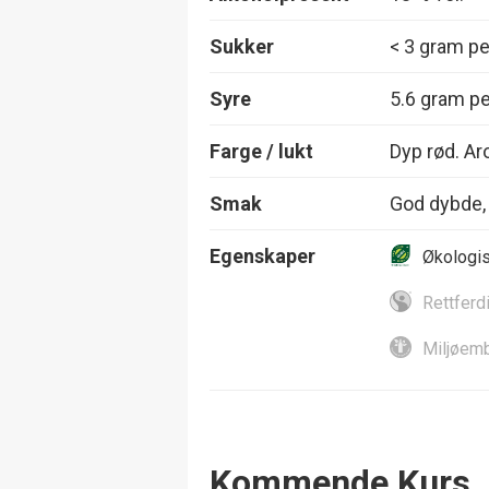
Sukker
< 3 gram per
Syre
5.6 gram per
Farge / lukt
Dyp rød. Ar
Smak
God dybde, 
Egenskaper
Økologi
Rettferd
Miljøemb
Events
Kommende Kurs