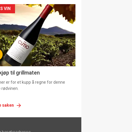
siden
S VIN
urat
jøp til grillmaten
er er for et kupp å regne for denne
 rødvinen.
e saken