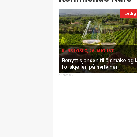
Ledig
KURS I OSLO, 26. AUGUST
Benytt sjansen til å smake og 
forskjellen på hvitviner