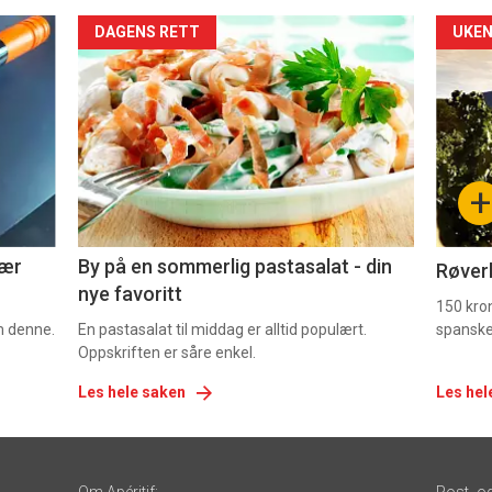
Forsiden
For
DAGENS RETT
UKEN
akkurat
akk
nå
nå
-
-
+
5
6
nær
By på en sommerlig pastasalat - din
Røverk
nye favoritt
150 kron
om denne.
En pastasalat til middag er alltid populært.
spanske
Oppskriften er såre enkel.
Les hele saken
Les hel