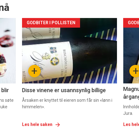
nå
Forsiden
For
GODBITER I POLLISTEN
GODB
akkurat
akk
nå
nå
-
-
+
+
2
3
Magnum
blir
Disse vinene er usannsynlig billige
årgang
ns søte
Årsaken er knyttet til eieren som får sin «lønn i
ruke
himmelen».
Innhold
Jura.
Les hele saken
Les hel