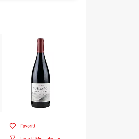
Favoritt
Legg til Min vinkjeller