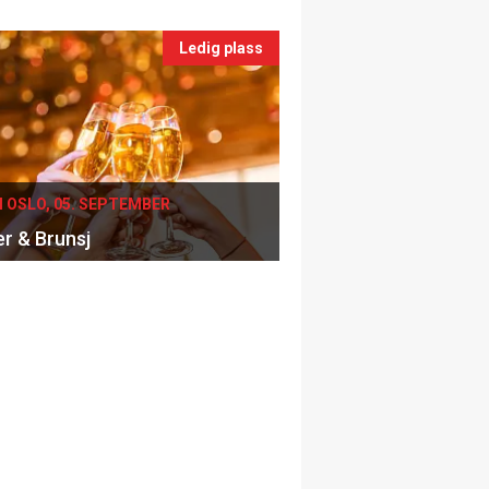
Ledig plass
I OSLO, 05. SEPTEMBER
er & Brunsj