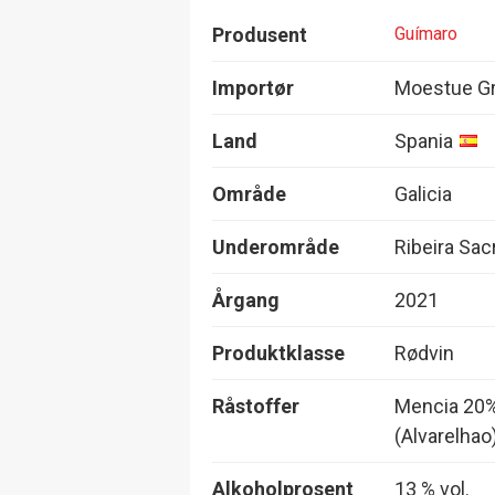
Produsent
Guímaro
Importør
Moestue Gr
Land
Spania
Område
Galicia
Underområde
Ribeira Sac
Årgang
2021
Produktklasse
Rødvin
Råstoffer
Mencia 20%
(Alvarelhao
Alkoholprosent
13 % vol.