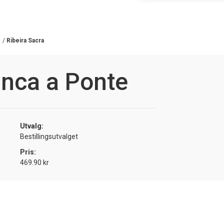
/
Ribeira Sacra
inca a Ponte
Utvalg:
Bestillingsutvalget
Pris:
469.90 kr