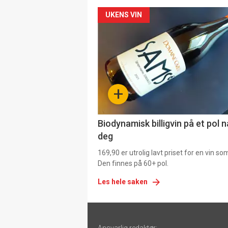
Forsiden
UKENS VIN
akkurat
nå
-
+
4
Biodynamisk billigvin på et pol 
deg
169,90 er utrolig lavt priset for en vin s
Den finnes på 60+ pol.
Les hele saken
Footer