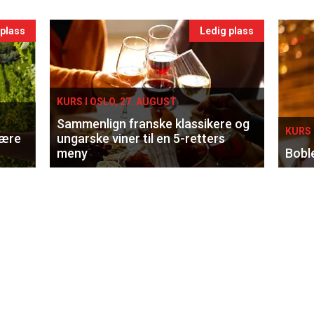
 plass
Ledig plass
KURS I OSLO, 27. AUGUST
Sammenlign franske klassikere og
KURS 
lære
ungarske viner til en 5-retters
meny
Bobl