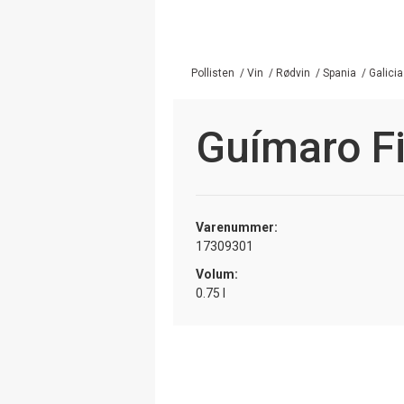
Pollisten
/
Vin
/
Rødvin
/
Spania
/
Galicia
Guímaro F
Varenummer:
17309301
Volum:
0.75 l