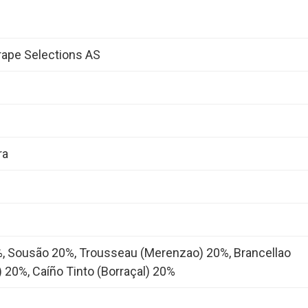
ape Selections AS
ra
, Sousão 20%, Trousseau (Merenzao) 20%, Brancellao
) 20%, Caíño Tinto (Borraçal) 20%