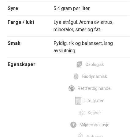
Syre
5.4 gram per liter
Farge / lukt
Lys strågul. Aroma av sitrus,
mineraler, smør og fat.
Smak
Fyldig, rik og balansert, lang
avslutning.
Egenskaper
Økologisk
Biodynamisk
Rettferdig handel
Lite gluten
Kosher
Miljøemballasje
Naturvin