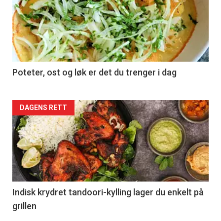
Poteter, ost og løk er det du trenger i dag
Forsiden
DAGENS RETT
akkurat
nå
-
2
Indisk krydret tandoori-kylling lager du enkelt på
grillen