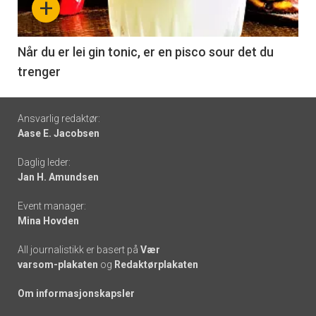
+
-
6
Når du er lei gin tonic, er en pisco sour det du
trenger
Footer
Ansvarlig redaktør:
Aase E. Jacobsen
-
Daglig leder:
links
Jan H. Amundsen
Event manager:
Mina Hovden
All journalistikk er basert på
Vær
varsom-plakaten
og
Redaktørplakaten
Om informasjonskapsler