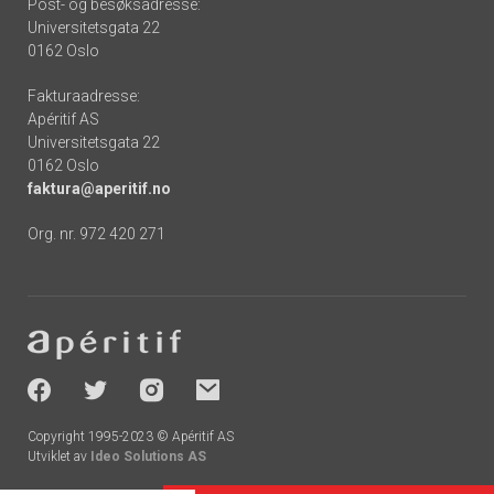
Post- og besøksadresse:
Universitetsgata 22
0162 Oslo
Fakturaadresse:
Apéritif AS
Universitetsgata 22
0162 Oslo
faktura@aperitif.no
Org. nr. 972 420 271
Footer
-
socials
Copyright 1995-2023 © Apéritif AS
Utviklet av
Ideo Solutions AS