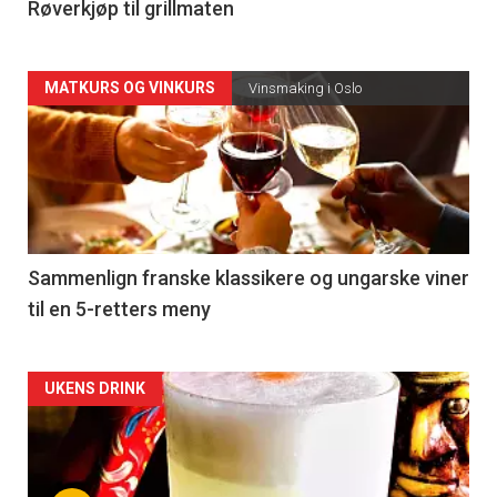
4
Røverkjøp til grillmaten
Forsiden
MATKURS OG VINKURS
Vinsmaking i Oslo
akkurat
nå
-
5
Sammenlign franske klassikere og ungarske viner
til en 5-retters meny
Forsiden
UKENS DRINK
akkurat
nå