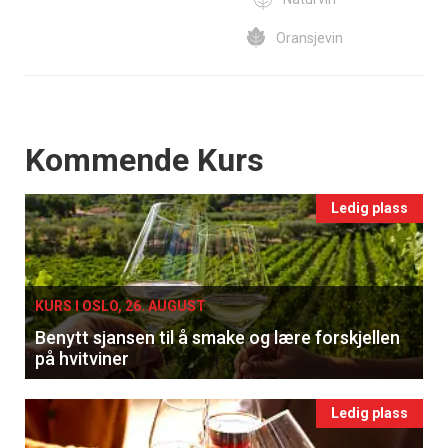
Oransjevin
Events
Kommende Kurs
Ledig plass
KURS I OSLO, 26. AUGUST
Benytt sjansen til å smake og lære forskjellen
på hvitviner
Ledig plass