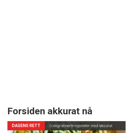
Forsiden akkurat nå
DAGENS RETT
Ostegratinerte nypoteter med løksalat