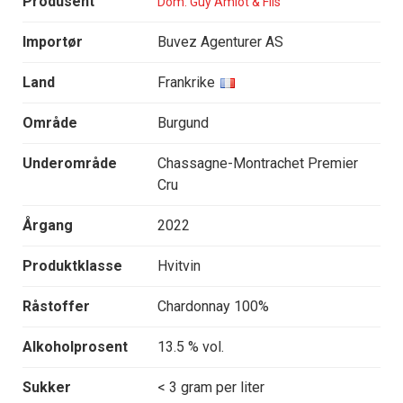
Produsent
Dom. Guy Amiot & Fils
Importør
Buvez Agenturer AS
Land
Frankrike
Område
Burgund
Underområde
Chassagne-Montrachet Premier
Cru
Årgang
2022
Produktklasse
Hvitvin
Råstoffer
Chardonnay 100%
Alkoholprosent
13.5 % vol.
Sukker
< 3 gram per liter